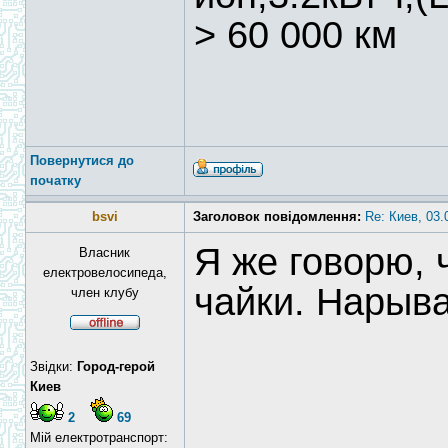
> 60 000 км
Повернутися до
початку
bsvi
Заголовок повідомлення:
Re: Киев, 03
Я же говорю, 
Власник
електровелосипеда,
чайки. Нарыва
член клубу
Звідки:
Город-герой
Киев
2
69
Мій електротранспорт: