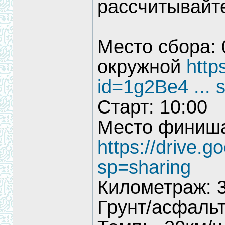
рассчитывайте
Место сбора: 
окружной
http
id=1g2Be4 ... 
Старт: 10:00
Место финиша
https://drive.
sp=sharing
Километраж: 3
Грунт/асфальт