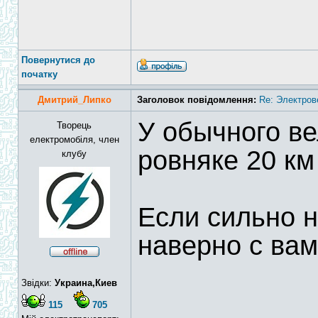
Повернутися до
початку
Дмитрий_Липко
Заголовок повідомлення:
Re: Электров
У обычного ве
Творець
електромобіля, член
ровняке 20 км
клубу
Если сильно н
наверно с ва
Звідки:
Украина,Киев
115
705