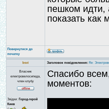
пешком идти, 
показать как 
Повернутися до
початку
bsvi
Заголовок повідомлення:
Re: Электров
Спасибо всем,
Власник
електровелосипеда,
моментов:
член клубу
Звідки:
Город-герой
Киев