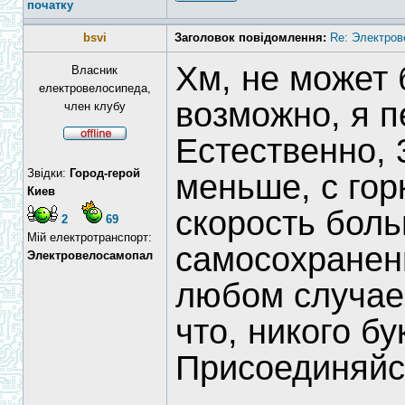
початку
bsvi
Заголовок повідомлення:
Re: Электров
Хм, не может 
Власник
електровелосипеда,
возможно, я п
член клубу
Естественно, 3
Звідки:
Город-герой
меньше, с гор
Киев
скорость бол
2
69
Мій електротранспорт:
самосохранен
Электровелосамопал
любом случае 
что, никого б
Присоединяйс