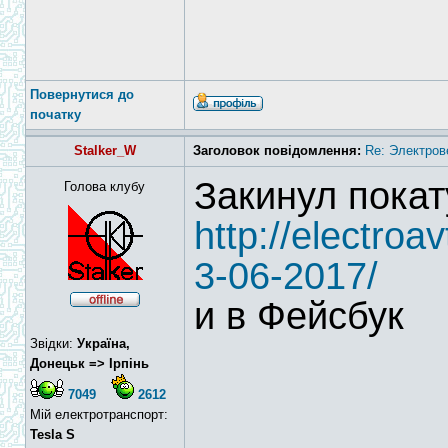
Повернутися до
початку
Stalker_W
Заголовок повідомлення:
Re: Электров
Закинул покат
Голова клубу
http://electroa
3-06-2017/
и в Фейсбук
Звідки:
Україна,
Донецьк => Ірпінь
7049
2612
Мій електротранспорт:
Tesla S