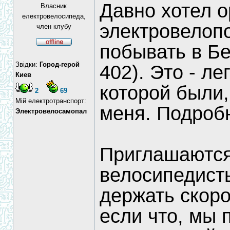
Давно хотел о
Власник
електровелосипеда,
электровелопо
член клубу
побывать в Б
Звідки:
Город-герой
402). Это - л
Киев
которой были,
2
69
Мій електротранспорт:
меня. Подроб
Электровелосамопал
Приглашаются
велосипедист
держать скоро
если что, мы 