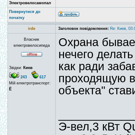
Электровелосамопал
Повернутися до
початку
irde
Заголовок повідомлення:
Re: Киев, 03
Охрана бывает
Власник
електровелосипеда
нечего делать
как ради заба
Звідки:
Киев
проходящую в
243
617
Мій електротранспорт:
объекта" став
Ё
____________
Э-вел,3 кВт Q