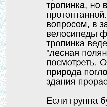
тропинка, но 
протоптанной.
вопросом, в за
велосипеды фа
тропинка вед
"лесная полян
посмотреть. О
природа погло
здания прора
Если группа б