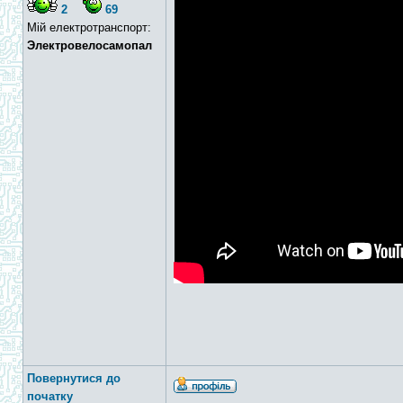
2
69
Мій електротранспорт:
Электровелосамопал
Повернутися до
початку