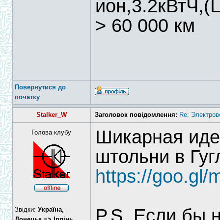
ион,3.2кВтЧ,(L
> 60 000 км
Повернутися до
початку
Stalker_W
Заголовок повідомлення:
Re: Электров
Шикарная иде
Голова клубу
штольни в Гуг
https://goo.
P.S. Если бы 
Звідки:
Україна,
Донецьк => Ірпінь