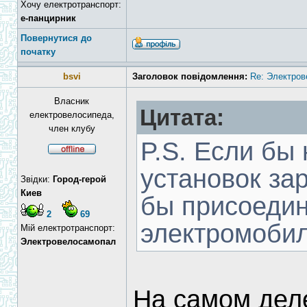
Хочу електротранспорт:
е-панцирник
Повернутися до
початку
bsvi
Заголовок повідомлення:
Re: Электров
Власник
Цитата:
електровелосипеда,
член клубу
P.S. Если бы 
установок за
Звідки:
Город-герой
Киев
бы присоеди
2
69
электромоби
Мій електротранспорт:
Электровелосамопал
На самом деле