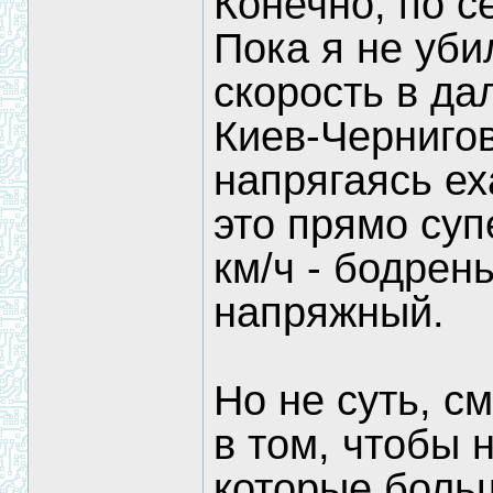
Конечно, по с
Пока я не уби
скорость в да
Киев-Чернигов
напрягаясь еха
это прямо суп
км/ч - бодрен
напряжный.
Но не суть, с
в том, чтобы 
которые боль