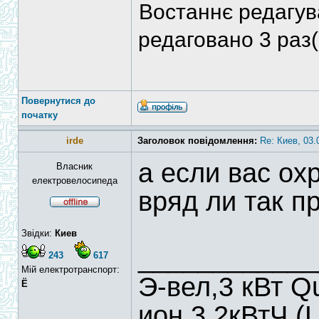
Востаннє редагу
редаговано 3 раз(
Повернутися до
початку
irde
Заголовок повідомлення:
Re: Киев, 03
а если вас ох
Власник
електровелосипеда
вряд ли так п
Звідки:
Киев
____________
243
617
Мій електротранспорт:
Э-вел,3 кВт Q
Ё
ион,3.2кВтЧ,(L