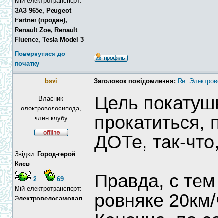
Мій електротранспорт:
ЗАЗ 965e, Peugeot
Partner (продан),
Renault Zoe, Renault
Fluence, Tesla Model 3
Повернутися до
початку
bsvi
Заголовок повідомлення:
Re: Электров
Цель покатушк
Власник
електровелосипеда,
прокатиться, 
член клубу
ДОТе, так-что
Звідки:
Город-герой
Киев
Правда, с тем
2
69
Мій електротранспорт:
ровняке 20км/
Электровелосамопал