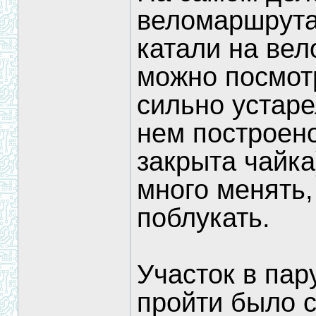
веломаршрута
катали на ве
можно посмот
сильно устаре
нем построено
закрыта чайка
много менять,
поблукать.
Участок в пар
пройти было 