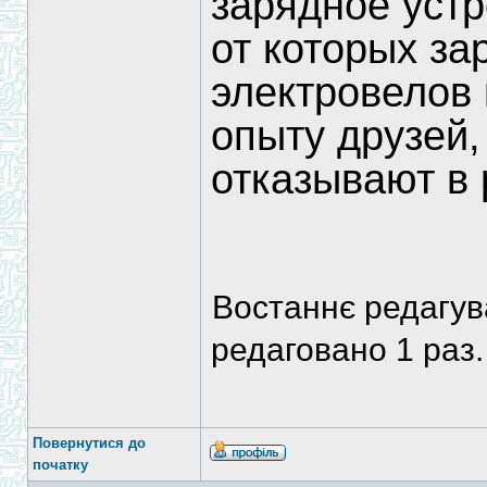
зарядное уст
от которых з
электровелов
опыту друзей
отказывают в 
Востаннє редагу
редаговано 1 раз.
Повернутися до
початку