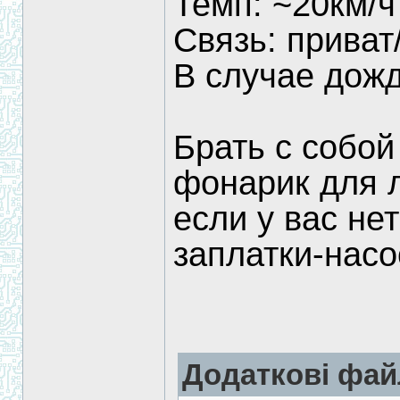
Темп: ~20км/ч
Связь: приват
В случае дожд
Брать с собой
фонарик для л
если у вас нет
заплатки-насо
Додаткові фай