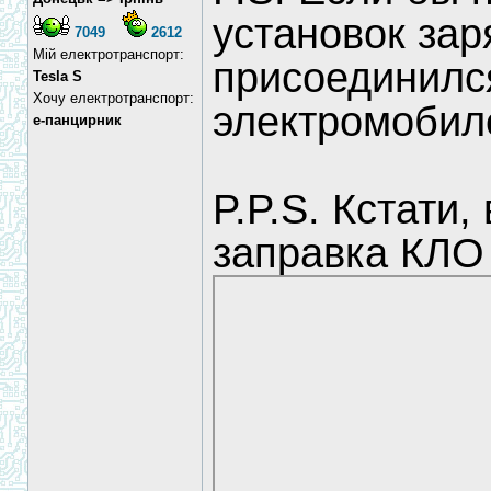
установок зар
7049
2612
Мій електротранспорт:
присоединил
Tesla S
Хочу електротранспорт:
электромобил
е-панцирник
P.P.S. Кстати,
заправка КЛО