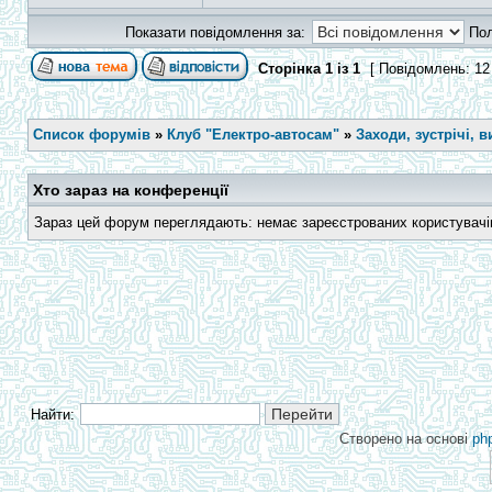
Показати повідомлення за:
По
Сторінка
1
із
1
[ Повідомлень: 12
Список форумів
»
Клуб "Електро-автосам"
»
Заходи, зустрічі, в
Хто зараз на конференції
Зараз цей форум переглядають: немає зареєстрованих користувачів 
Найти:
Створено на основі
ph