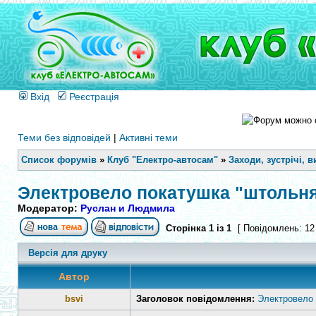
Вхід
Реєстрація
Теми без відповідей
|
Активні теми
Список форумів
»
Клуб "Електро-автосам"
»
Заходи, зустрічі, в
Электровело покатушка "штольня"
Модератор:
Руслан и Людмила
Сторінка
1
із
1
[ Повідомлень: 12
Версія для друку
Автор
bsvi
Заголовок повідомлення:
Электровело 