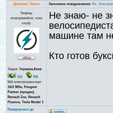
Дмитрий_Липко
Заголовок повідомлення:
Re: Электров
Не знаю- не з
Творець
електромобіля, член
велосипедиста
клубу
машине там не
Кто готов бук
Звідки:
Украина,Киев
115
705
Мій електротранспорт:
ЗАЗ 965e, Peugeot
Partner (продан),
Renault Zoe, Renault
Fluence, Tesla Model 3
Повернутися до