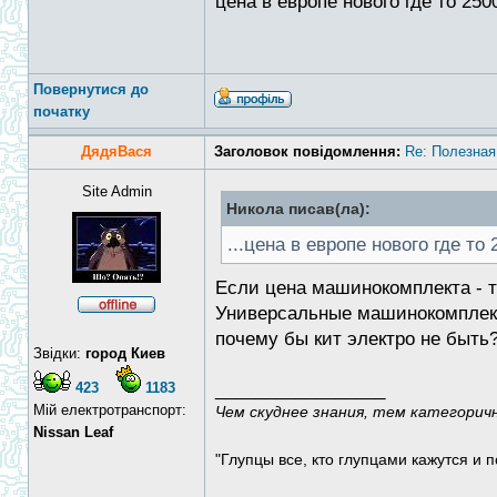
цена в европе нового где то 250
Повернутися до
початку
ДядяВася
Заголовок повідомлення:
Re: Полезная
Site Admin
Никола писав(ла):
...цена в европе нового где то 
Если цена машинокомплекта - т
Универсальные машинокомплекты
почему бы кит электро не быть
Звідки:
город Киев
423
1183
_________________
Мій електротранспорт:
Чем скуднее знания, тем категорич
Nissan Leaf
"Глупцы все, кто глупцами кажутся и п