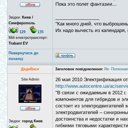
Пока это полет фантазии...
_________________
Звідки:
Киев /
Симферополь
"Как много дней, что выброшены
Их надо вычесть из календаря, 
129
135
Мій електротранспорт:
Trabant EV
Повернутися до
початку
ДядяВася
Заголовок повідомлення:
Re: Полезная
26 мая 2010 Электрификация от 
Site Admin
http://www.autocentre.ua/ac/servi
"В связи с ожидаемым в 2012 г
компонентов для гибридов и э
состоит из электродвигателей м
электродвигателей – синхронн
достоинства и недостатки и на
Звідки:
город Киев
гибкими тяговыми характеристи