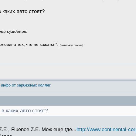
в каких авто стоят?
ней суждения.
оловина тех, что не кажется".
(Бальтасар Грасиан)
 инфо от зарбежных коллег
 в каких авто стоят?
.E , Fluence Z.E. Мож еще где...
http://www.continental-cor