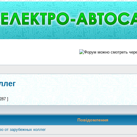
ллег
287 ]
Повідомлення
о от зарубежных коллег