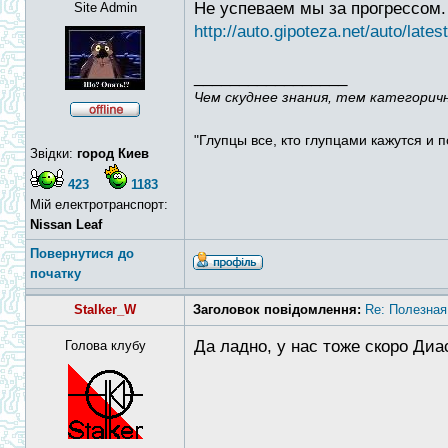
Не успеваем мы за прогрессом.
Site Admin
http://auto.gipoteza.net/auto/latest
_________________
Чем скуднее знания, тем категорич
"Глупцы все, кто глупцами кажутся и п
Звідки:
город Киев
423
1183
Мій електротранспорт:
Nissan Leaf
Повернутися до
початку
Stalker_W
Заголовок повідомлення:
Re: Полезная
Да ладно, у нас тоже скоро Диа
Голова клубу