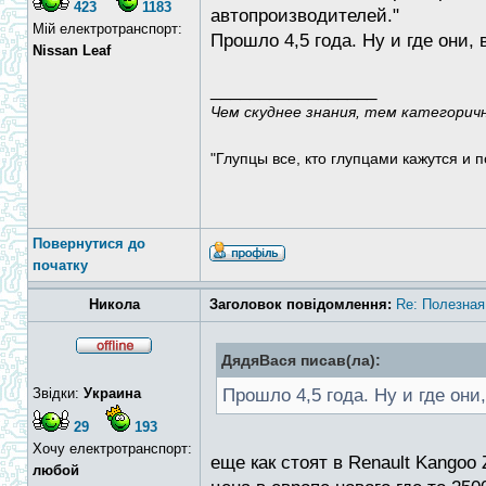
423
1183
автопроизводителей."
Мій електротранспорт:
Прошло 4,5 года. Ну и где они, 
Nissan Leaf
_________________
Чем скуднее знания, тем категорич
"Глупцы все, кто глупцами кажутся и п
Повернутися до
початку
Никола
Заголовок повідомлення:
Re: Полезная
ДядяВася писав(ла):
Звідки:
Украина
Прошло 4,5 года. Ну и где они,
29
193
Хочу електротранспорт:
еще как стоят в Renault Kangoo Z
любой