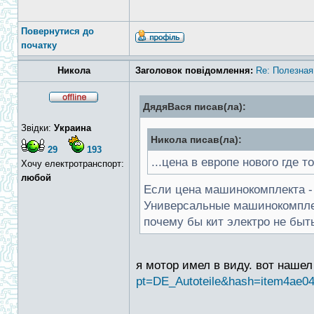
Повернутися до
початку
Никола
Заголовок повідомлення:
Re: Полезная
ДядяВася писав(ла):
Звідки:
Украина
Никола писав(ла):
29
193
...цена в европе нового где то
Хочу електротранспорт:
любой
Если цена машинокомплекта - 
Универсальные машинокомплек
почему бы кит электро не быт
я мотор имел в виду. вот наше
pt=DE_Autoteile&hash=item4ae04