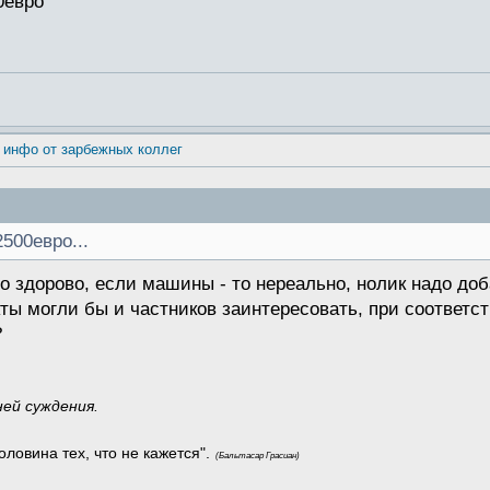
0евро
 инфо от зарбежных коллег
2500евро...
о здорово, если машины - то нереально, нолик надо доб
 могли бы и частников заинтересовать, при соответст
?
ней суждения.
оловина тех, что не кажется".
(Бальтасар Грасиан)