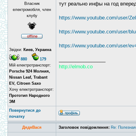
тут реально инфы на год впере
Власник
електромобіля, член
клубу
https://www.youtube.com/user/Zel
https://www.youtube.com/user/blue
https://www.youtube.com/user/ev4
Звідки:
Киев, Украина
880
179
_________________
Мій електротранспорт:
http://elmob.co
Porsche 924 Молния,
Nissan Leaf, Trabant
EV, Citroen Saxo
Хочу електротранспорт:
Прототип Народного
ЭМ
Повернутися до
початку
ДядяВася
Заголовок повідомлення:
Re: Полезная