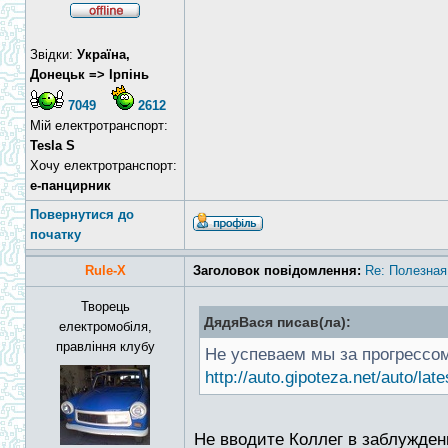
Звідки:
Україна,
Донецьк => Ірпінь
7049
2612
Мій електротранспорт:
Tesla S
Хочу електротранспорт:
е-панцирник
Повернутися до
початку
Rule-X
Заголовок повідомлення:
Re: Полезная
Творець
ДядяВася писав(ла):
електромобіля,
правління клубу
Не успеваем мы за прогрессом
http://auto.gipoteza.net/auto/late
Не вводите Коллег в заблуждени