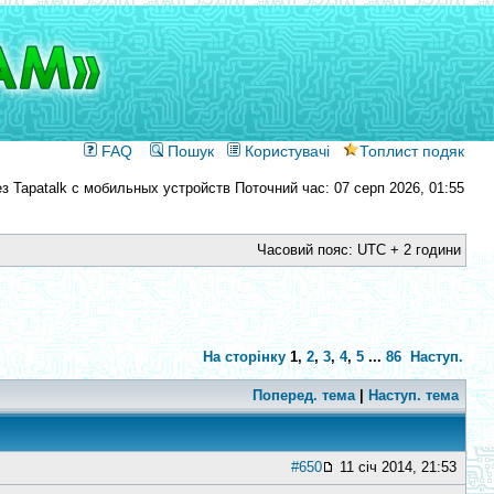
FAQ
Пошук
Користувачі
Топлист подяк
Поточний час: 07 серп 2026, 01:55
Часовий пояс: UTC + 2 години
На сторінку
1
,
2
,
3
,
4
,
5
...
86
Наступ.
Поперед. тема
|
Наступ. тема
#650
11 січ 2014, 21:53