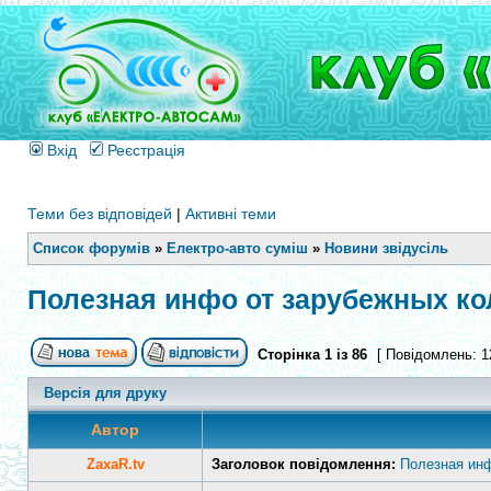
Вхід
Реєстрація
Теми без відповідей
|
Активні теми
Список форумів
»
Електро-авто суміш
»
Новини звідусіль
Полезная инфо от зарубежных ко
Сторінка
1
із
86
[ Повідомлень: 1
Версія для друку
Автор
ZaxaR.tv
Заголовок повідомлення:
Полезная инф