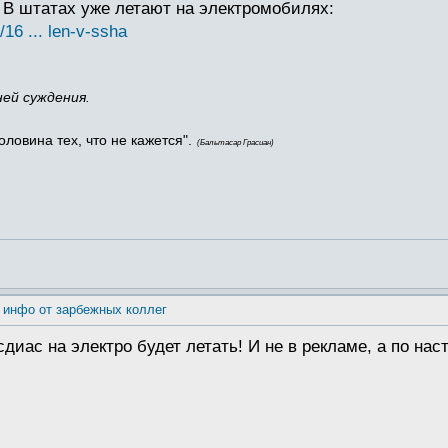
 В штатах уже летают на электромобилях:
/16 ... len-v-ssha
ней суждения.
оловина тех, что не кажется".
(Бальтасар Грасиан)
 инфо от зарбежных коллег
сдиас на электро будет летать! И не в рекламе, а по нас