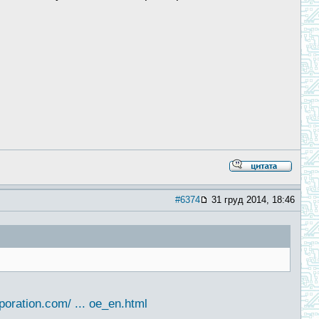
#6374
31 груд 2014, 18:46
poration.com/ ... oe_en.html