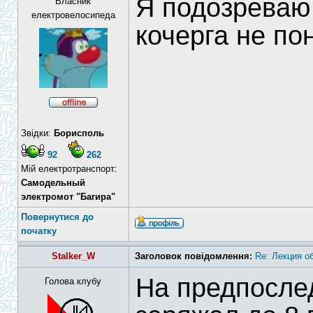
Я подозреваю 
Власник
електровелосипеда
кочерга не по
Звідки:
Борисполь
92
262
Мій електротранспорт:
Самодельный
электромот "Багира"
Повернутися до
початку
Stalker_W
Заголовок повідомлення:
Re: Лекция о
На предпосле
Голова клубу