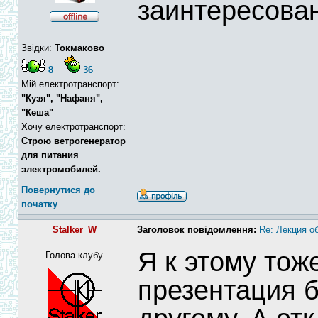
заинтересова
Звідки:
Токмаково
8
36
Мій електротранспорт:
"Кузя", "Нафаня",
"Кеша"
Хочу електротранспорт:
Строю ветрогенератор
для питания
электромобилей.
Повернутися до
початку
Stalker_W
Заголовок повідомлення:
Re: Лекция о
Я к этому тож
Голова клубу
презентация б