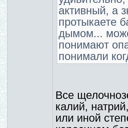
активный, а 
протыкаете б
дымом... мож
понимают опа
понимали ког
Все щелочноз
калий, натрий,
или иной степ