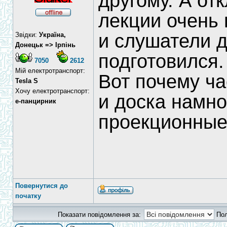
другому. А от
лекции очень 
и слушатели д
Звідки:
Україна,
Донецьк => Ірпінь
подготовился.
7050
2612
Мій електротранспорт:
Вот почему ч
Tesla S
Хочу електротранспорт:
и доска намн
е-панцирник
проекционные
Повернутися до
початку
Показати повідомлення за:
По