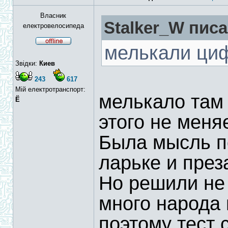
Власник
Stalker_W писа
електровелосипеда
мелькали циф
Звідки:
Киев
243
617
Мій електротранспорт:
мелькало там м
Ё
этого не меня
Была мысль по
ларьке и през
Но решили не 
много народа 
поэтому тест 