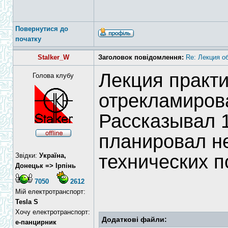
Повернутися до
початку
Stalker_W
Заголовок повідомлення:
Re: Лекция о
Лекция практи
Голова клубу
отрекламиров
Рассказывал 1
планировал не
технических п
Звідки:
Україна,
Донецьк => Ірпінь
7050
2612
Мій електротранспорт:
Tesla S
Хочу електротранспорт:
Додаткові файли:
е-панцирник