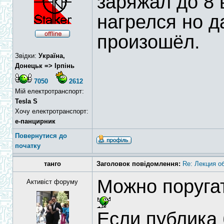
заряжал до 8 
нагрелся но 
произошёл.
Звідки:
Україна,
Донецьк => Ірпінь
7050
2612
Мій електротранспорт:
Tesla S
Хочу електротранспорт:
е-панцирник
Повернутися до
початку
танго
Заголовок повідомлення:
Re: Лекция о
Можно поругат
Активіст форуму
Если публика 