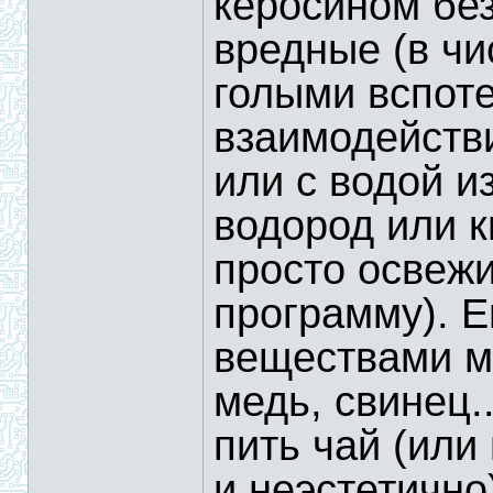
керосином без
вредные (в чи
голыми вспот
взаимодейств
или с водой и
водород или к
просто освеж
программу). Е
веществами м
медь, свинец..
пить чай (или
и неэстетично