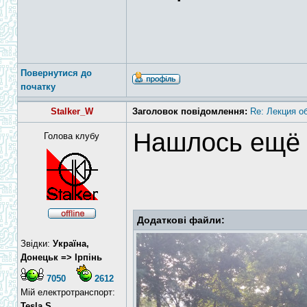
Повернутися до
початку
Stalker_W
Заголовок повідомлення:
Re: Лекция о
Нашлось ещё 
Голова клубу
Додаткові файли:
Звідки:
Україна,
Донецьк => Ірпінь
7050
2612
Мій електротранспорт:
Tesla S