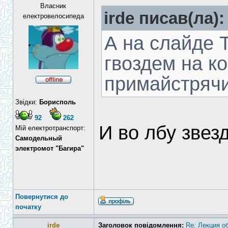
Власник
irde писав(ла):
електровелосипеда
А на слайде Т
гвоздем на ко
примайстрячи
Звідки:
Борисполь
92
262
И во лбу звезд
Мій електротранспорт:
Самодельный
электромот "Багира"
Повернутися до
початку
irde
Заголовок повідомлення:
Re: Лекция о