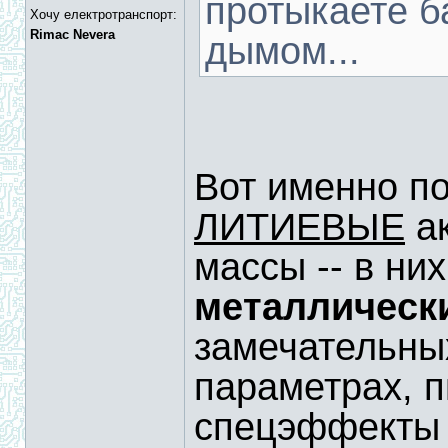
протыкаете б
Хочу електротранспорт:
Rimac Nevera
дымом...
Вот именно по
ЛИТИЕВЫЕ
ак
массы -- в ни
металлическ
замечательны
параметрах, 
спецэффекты 