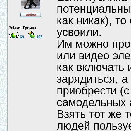
потенциальны
как никак), т
Звідки:
Троицк
усвоили.
69
105
Им можно про
или видео эле
как включать 
зарядиться, а
приобрести (с
самодельных а
Взять тот же 
людей пользуе