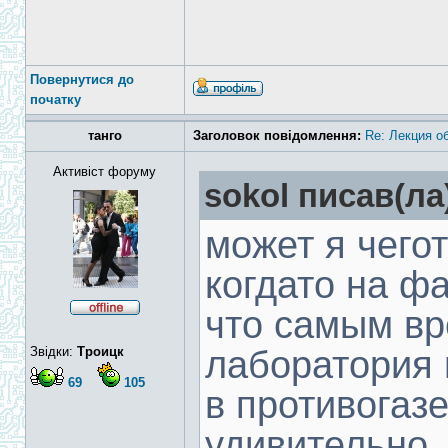
Повернутися до
початку
танго
Заголовок повідомлення:
Re: Лекция о
Активіст форуму
sokol писав(ла
может я чегот
когдато на ф
что самым вр
Звідки:
Троицк
лаборатория 
69
105
в противогазе
удивительно,