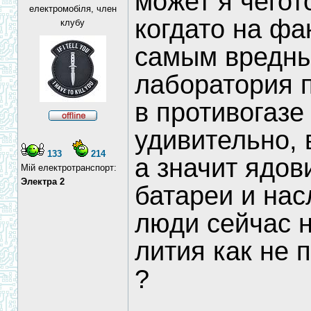
может я чегот
електромобіля, член
когдато на фа
клубу
самым вредны
лаборатория 
в противогазе 
удивительно, 
133
214
а значит ядов
Мій електротранспорт:
Электра 2
батареи и нас
люди сейчас 
лития как не 
?