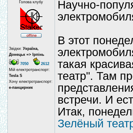
Научно-попул
Голова клубу
электромобил
В этот понеде
электромобиля
Звідки:
Україна,
Донецьк => Ірпінь
такая красива
7050
2612
Мій електротранспорт:
театр". Там п
Tesla S
Хочу електротранспорт:
представления
е-панцирник
встречи. И ес
Итак, понедел
Зелёный теат