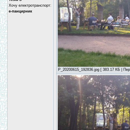
Хочу електротранспорт:
е-панцирник
P_20200615_192836.jpg [ 383.17 КБ | Пер