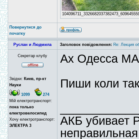
104096711_3326682037382473_60964555956
Повернутися до
початку
Руслан и Людмила
Заголовок повідомлення:
Re: Лекция о
Ах Одесса М
Секретар клубу
Звідки:
Киев, пр-кт
Пиши коли таке
Науки
1099
274
Мій електротранспорт:
____________
пока только
електровелосипед
АКБ убивает 
Хочу електротранспорт:
ЭЛЕКТРА 3
неправильная