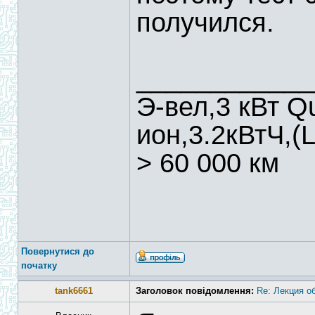
получился.
____________
Э-вел,3 кВт Q
ион,3.2кВтЧ,(L
> 60 000 км
Повернутися до
початку
tank6661
Заголовок повідомлення:
Re: Лекция о