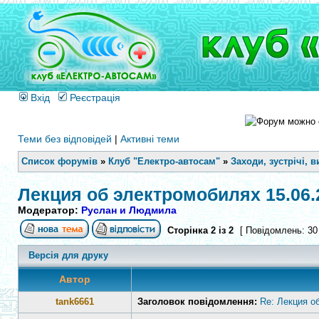
Вхід
Реєстрація
Теми без відповідей
|
Активні теми
Список форумів
»
Клуб "Електро-автосам"
»
Заходи, зустрічі, в
Лекция об электромобилях 15.06.
Модератор:
Руслан и Людмила
Сторінка
2
із
2
[ Повідомлень: 30
Версія для друку
Автор
tank6661
Заголовок повідомлення:
Re: Лекция о