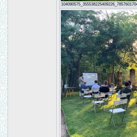
104090575_355538225409226_785760170496