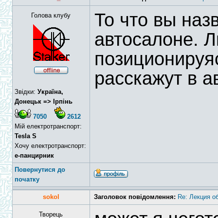
То что вы назв
Голова клубу
автосалоне. Л
позиционируяс
расскажут в а
Звідки:
Україна,
Донецьк => Ірпінь
7050
2612
Мій електротранспорт:
Tesla S
Хочу електротранспорт:
е-панцирник
Повернутися до
початку
sokol
Заголовок повідомлення:
Re: Лекция о
Творець