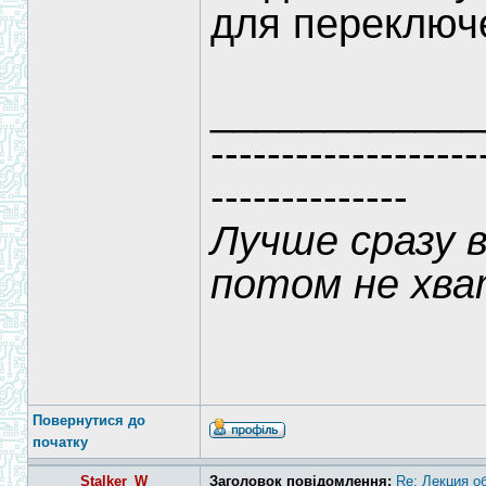
для переключе
____________
-------------------
--------------
Лучше сразу 
потом не хва
Повернутися до
початку
Stalker_W
Заголовок повідомлення:
Re: Лекция о