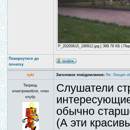
P_20200615_190912.jpg [ 389.78 КБ | Пер
Повернутися до
початку
sykt
Заголовок повідомлення:
Re: Лекция о
Слушатели ст
Творець
електромобіля, член
интересующие
клубу
обычно старш
(А эти красив