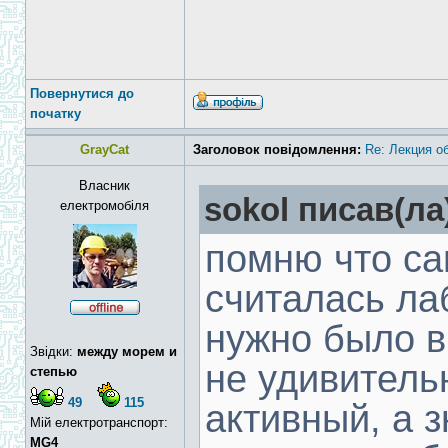
Повернутися до
початку
GrayCat
Заголовок повідомлення:
Re: Лекция о
Власник
sokol писав(ла
електромобіля
помню что с
считалась ла
нужно было в
Звідки:
между морем и
не удивитель
степью
49
115
активный, а 
Мій електротранспорт:
MG4