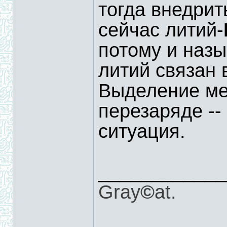
тогда внедрит
сейчас литий-
потому и назы
литий связан 
Выделение ме
перезаряде --
ситуация.
____________
Gray
©
at.