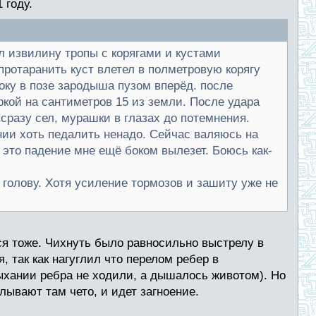
 году.
ел извилину тропы с корягами и кустами
протаранить куст влетел в полметровую корягу
боку в позе зародыша пузом вперёд. после
ркой на сантиметров 15 из земли. После удара
 сразу сел, мурашки в глазах до потемнения.
нии хоть педалить ненадо. Сейчас валяюсь на
ю это падение мне ещё боком вылезет. Боюсь как-
 голову. Хотя усиление тормозов и зашиту уже не
ся тоже. Чихнуть было равносильно выстрелу в
, так как нагуглил что перелом ребер в
хании ребра не ходили, а дышалось животом). Но
алывают там чето, и идет загноение.