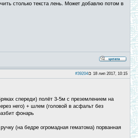
очить столько текста лень. Может добавлю потом в
#39204
18 лип 2017, 10:15
бряках спереди) полёт 3-5м с преземлением на
ерез него) + шлем (головой в асфальт без
разбит фонарь
ручку (на бедре огромадная гематома) порванная