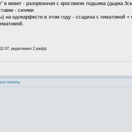
е" в кювет - разорванная с кросовком лодыжка (дырка 3см
ставке - синяки
ты) на одлкарфесте в этом году - ссадина с гематомой +
гематомой.
11:07, редаговано 2 раз(а).
ело полеты