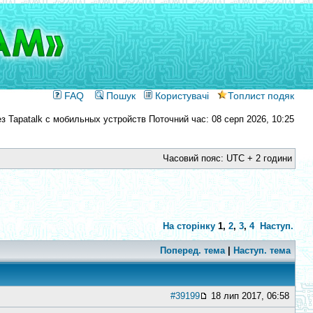
FAQ
Пошук
Користувачі
Топлист подяк
Поточний час: 08 серп 2026, 10:25
Часовий пояс: UTC + 2 години
На сторінку
1
,
2
,
3
,
4
Наступ.
Поперед. тема
|
Наступ. тема
#39199
18 лип 2017, 06:58