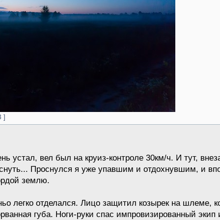
 ]
ь устал, вел был на круиз-контроле 30км/ч. И тут, внеза
аснуть... Проснулся я уже упавшим и отдохнувшим, и в
ордой землю.
лньо легко отделался. Лицо защитил козырек на шлеме, 
орванная губа. Ноги-руки спас импровизированный экип