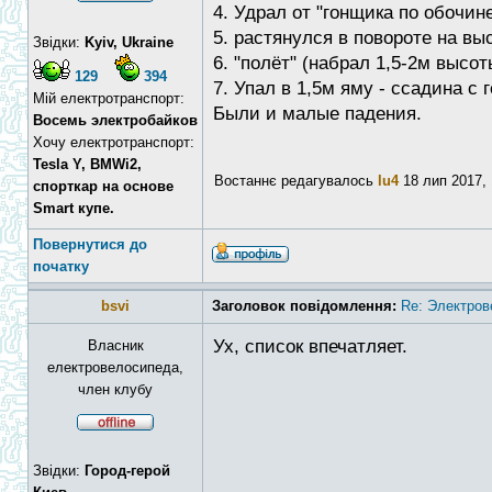
4. Удрал от "гонщика по обочин
5. растянулся в повороте на вы
Звідки:
Kyiv, Ukraine
6. "полёт" (набрал 1,5-2м высо
129
394
7. Упал в 1,5м яму - ссадина с 
Мій електротранспорт:
Были и малые падения.
Восемь электробайков
Хочу електротранспорт:
Tesla Y, BMWi2,
Востаннє редагувалось
lu4
18 лип 2017, 
спорткар на основе
Smart купе.
Повернутися до
початку
bsvi
Заголовок повідомлення:
Re: Электров
Ух, список впечатляет.
Власник
електровелосипеда,
член клубу
Звідки:
Город-герой