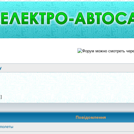
у
 ]
Повідомлення
 полеты