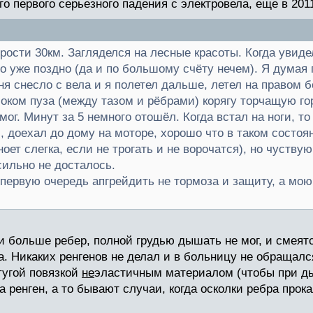
о первого серьезного падения с электровела, еще в 2011
орости 30км. Загляделся на лесные красоты. Когда увид
о уже поздно (да и по большому счёту нечем). Я думая 
ня снесло с вела и я полетел дальше, летел на правом 
оком пуза (между тазом и рёбрами) корягу торчащую го
ог. Минут за 5 немного отошёл. Когда встал на ноги, то
 доехал до дому на моторе, хорошо что в таком состоя
ноет слегка, если не трогать и не ворочатся), но чуству
сильно не досталось.
первую очередь апгрейдить не тормоза и защиту, а мою
 больше ребер, полной грудью дышать не мог, и смеят
. Никаких ренгенов не делал и в больницу не обращался
тугой повязкой
не
эластичным материалом (чтобы при ды
а ренген, а то бывают случаи, когда осколки ребра прок