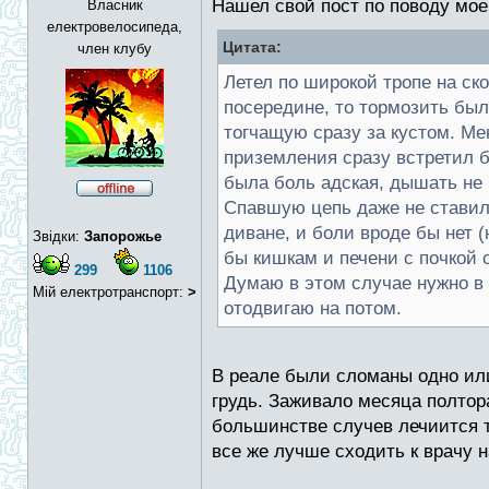
Нашел свой пост по поводу моег
Власник
електровелосипеда,
Цитата:
член клубу
Летел по широкой тропе на ск
посередине, то тормозить был
тогчащую сразу за кустом. Ме
приземления сразу встретил б
была боль адская, дышать не м
Спавшую цепь даже не ставил,
диване, и боли вроде бы нет (
Звідки:
Запорожье
бы кишкам и печени с почкой 
299
1106
Думаю в этом случае нужно в 
Мій електротранспорт:
>
отодвигаю на потом.
В реале были сломаны одно или
грудь. Заживало месяца полтора
большинстве случев лечиится 
все же лучше сходить к врачу н