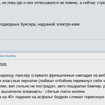
 но пока где о них отписывался не помню, а сейчас стр
 подводных буксира, надувной электро-каяк.
ело полеты
500.
в задницу лансеру (сорвало фрикционные накладки на ви
и классные перчатки (поймал отбойник перекинул себя ч
яки, вел сильно не пострадал, авто поцарапан бампер, 
а выскочили алканавты - сбитые локти-колени.
а на 40+ падение на асфальт бедром сломал тормозную 