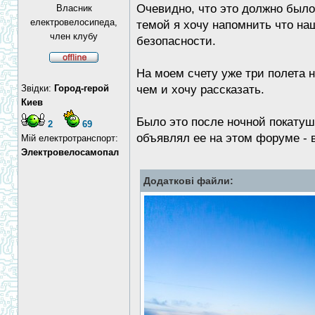
Очевидно, что это должно было 
Власник
електровелосипеда,
темой я хочу напомнить что на
член клубу
безопасности.
На моем счету уже три полета н
Звідки:
Город-герой
чем и хочу рассказать.
Киев
Было это после ночной покатушк
2
69
объявлял ее на этом форуме - в
Мій електротранспорт:
Электровелосамопал
Додаткові файли: