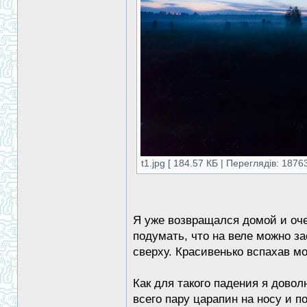
t1.jpg [ 184.57 КБ | Переглядів: 18763
Я уже возвращался домой и очен
подумать, что на веле можно з
сверху. Красивенько вспахав м
Как для такого падения я дово
всего пару царапин на носу и п