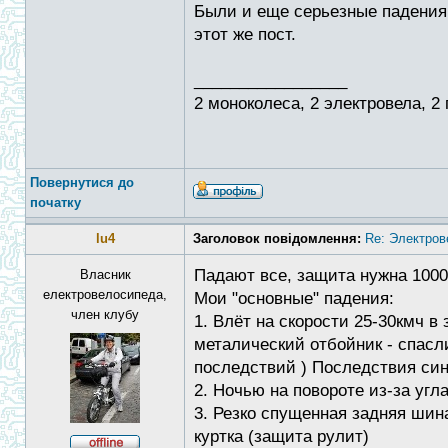
Были и еще серьезные падения,
этот же пост.
_________________
2 моноколеса, 2 электровела, 2
Повернутися до
початку
lu4
Заголовок повідомлення:
Re: Электров
Падают все, защита нужна 1000
Власник
електровелосипеда,
Мои "основные" падения:
член клубу
1. Влёт на скорости 25-30кмч 
металический отбойник - спасл
последствий ) Последствия син
2. Ночью на повороте из-за угл
3. Резко спущенная задняя шин
куртка (защита рулит)