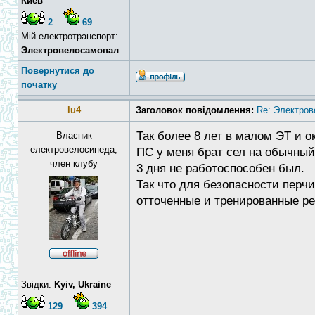
Киев
2
69
Мій електротранспорт:
Электровелосамопал
Повернутися до
початку
lu4
Заголовок повідомлення:
Re: Электров
Так более 8 лет в малом ЭТ и о
Власник
електровелосипеда,
ПС у меня брат сел на обычный 
член клубу
3 дня не работоспособен был.
Так что для безопасности перч
отточенные и тренированные р
Звідки:
Kyiv, Ukraine
129
394