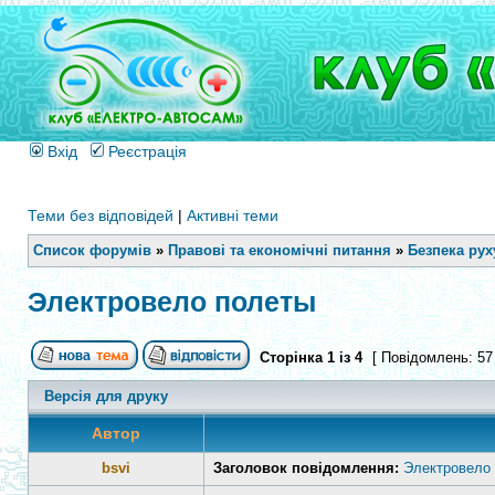
Вхід
Реєстрація
Теми без відповідей
|
Активні теми
Список форумів
»
Правові та економічні питання
»
Безпека рух
Электровело полеты
Сторінка
1
із
4
[ Повідомлень: 57
Версія для друку
Автор
bsvi
Заголовок повідомлення:
Электровело