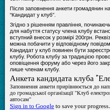
Після заповнення анкети громадянин на
“Кандидат у клуб”.
Згідно з рішенням правління, починаючи
для набуття статусу члена клубу встан
вступний внесок у розмірі 200грн. Рекв
можна побачити у відповідному повідом
Кандидат у клуб повинен бути зареєст
клубу. Робота клубу за традицією пров
оповіщення форуму або через його закри
лише членам клубу.