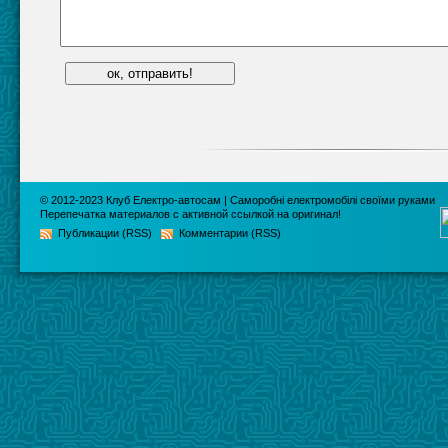
© 2012-2023
Клуб Електро-автосам | Саморобні електромобілі своїми руками
Перепечатка материалов с активной ссылкой на оригинал!
Публикации (RSS)
Комментарии (RSS)