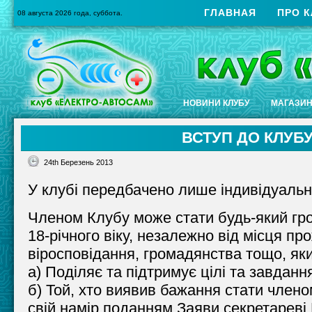
ГЛАВНАЯ
ПРО К
08 августа 2026 года, суббота.
НОВИНИ КЛУБУ
МАГАЗИ
ВСТУП ДО КЛУБ
24th Березень 2013
У клубі передбачено лише індивідуальн
Членом Клубу може стати будь-який гр
18-річного віку, незалежно від місця пр
віросповідання, громадянства тощо, яки
а) Поділяє та підтримує цілі та завданн
б) Той, хто виявив бажання стати члено
свій намір поданням Заяви секретареві