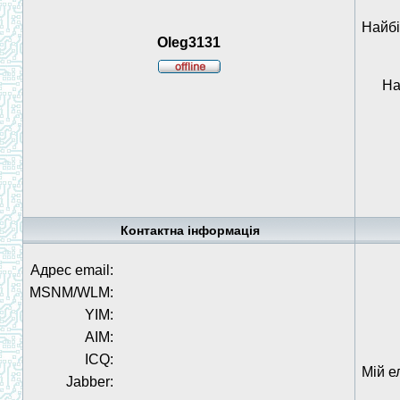
Найбі
Oleg3131
На
Контактна інформація
Адрес email:
MSNM/WLM:
YIM:
AIM:
ICQ:
Мій е
Jabber: