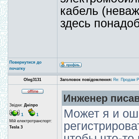
кабель (неваж
здесь понадо
Повернутися до
початку
Oleg3131
Заголовок повідомлення:
Re: Продам 
Инженер писав
Звідки:
Дніпро
Может я и о
1
1
Мій електротранспорт:
регистрирова
Tesla 3
чтобы что-то 