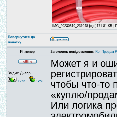
IMG_20230519_231048.jpg [ 171.81 КБ | П
Повернутися до
початку
Инженер
Заголовок повідомлення:
Re: Продам 
Может я и ош
регистрирова
Звідки:
Днепр
чтобы что-то 
1232
1250
«куплю/прод
Или логика пр
электромобил