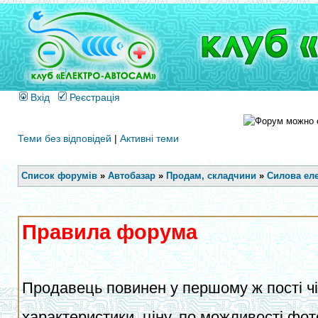
Вхід
Реєстрація
Теми без відповідей
|
Активні теми
Список форумів
»
Автобазар
»
Продам, складчини
»
Силова еле
Правила форума
Продавець повинен у першому ж пості чіт
характеристики, ціну, по можливості фот