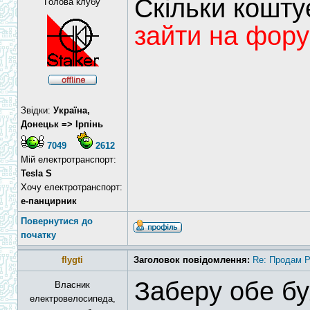
Скільки кошт
Голова клубу
зайти на фору
Звідки:
Україна,
Донецьк => Ірпінь
7049
2612
Мій електротранспорт:
Tesla S
Хочу електротранспорт:
е-панцирник
Повернутися до
початку
flygti
Заголовок повідомлення:
Re: Продам 
Заберу обе бу
Власник
електровелосипеда,