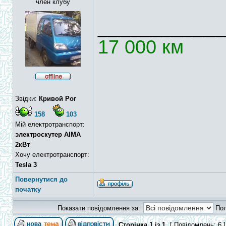
член клубу
____________
17 000 км
Звідки:
Кривой Рог
158
103
Мій електротранспорт:
электроскутер AIMA
2кВт
Хочу електротранспорт:
Tesla 3
Повернутися до
початку
Показати повідомлення за:
По
Сторінка
1
із
1
[ Повідомлень: 6 