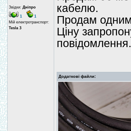
кабелю.
Звідки:
Дніпро
Продам одним
1
1
Мій електротранспорт:
Ціну запропон
Tesla 3
повідомлення
Додаткові файли: