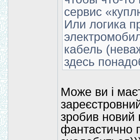
сервис «куп
Или логика пр
электромобил
кабель (неваж
здесь понад
Може ви і має
зареєстровний
зробив новий 
фантастично п