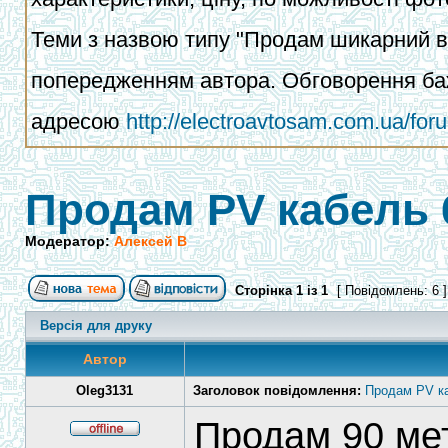
Теми з назвою типу "Продам шикарний ва
попередженням автора. Обговорення баж
адресою
http://electroavtosam.com.ua/fo
Продам PV кабель
Модератор:
Алексей В
Сторінка
1
із
1
[ Повідомлень: 6 
Версія для друку
Автор
Oleg3131
Заголовок повідомлення:
Продам PV к
Продам 90 мет