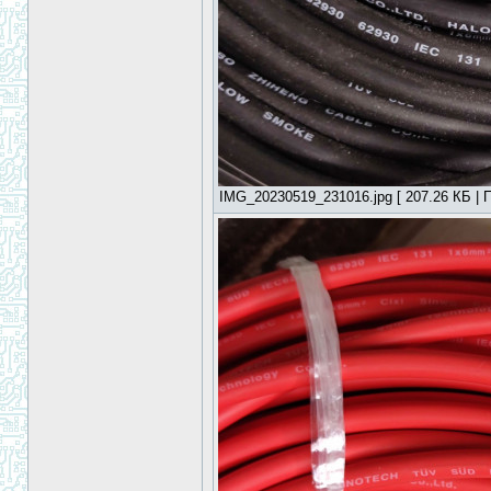
IMG_20230519_231016.jpg [ 207.26 КБ | П