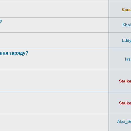
Kara
?
Kbp
Edd
ення заряду?
krs
Stalk
Stalk
Alex_S