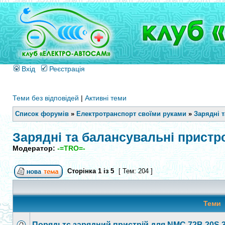
Вхід
Реєстрація
Теми без відповідей
|
Активні теми
Список форумів
»
Електротранспорт своїми руками
»
Зарядні 
Зарядні та балансувальні пристр
Модератор:
-=TRO=-
Сторінка
1
із
5
[ Тем: 204 ]
Теми
Порядьтє зарядний пристрій для NMC 72В 20S 