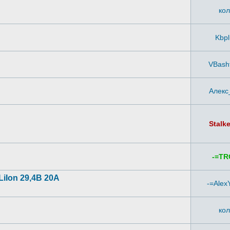
ко
Kbp
VBasht
Алекс
Stalk
-=TR
iIon 29,4В 20А
-=Alex
ко