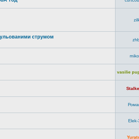
curtco
zil
егульованими струмом
zhb
miko
vasilie p
Stalk
Рома
Elek-
Yurat