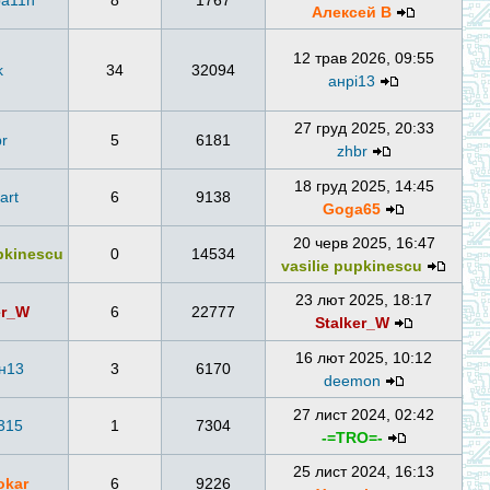
ba11n
8
1767
Алексей В
12 трав 2026, 09:55
k
34
32094
анрі13
27 груд 2025, 20:33
r
5
6181
zhbr
18 груд 2025, 14:45
art
6
9138
Goga65
20 черв 2025, 16:47
upkinescu
0
14534
vasilie pupkinescu
23 лют 2025, 18:17
er_W
6
22777
Stalker_W
16 лют 2025, 10:12
н13
3
6170
deemon
27 лист 2024, 02:42
315
1
7304
-=TRO=-
25 лист 2024, 16:13
okar
6
9226