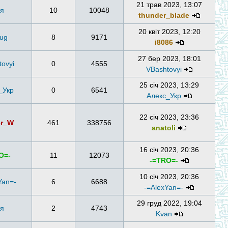
21 трав 2023, 13:07
ля
10
10048
thunder_blade
20 квіт 2023, 12:20
lug
8
9171
i8086
27 бер 2023, 18:01
ovyi
0
4555
VBashtovyi
25 січ 2023, 13:29
_Укр
0
6541
Алекс_Укр
22 січ 2023, 23:36
er_W
461
338756
anatoli
16 січ 2023, 20:36
O=-
11
12073
-=TRO=-
10 січ 2023, 20:36
Yan=-
6
6688
-=AlexYan=-
29 груд 2022, 19:04
ля
2
4743
Kvan