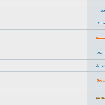
ко
Ome
Rene
Wend
deno
Seva
mr.D