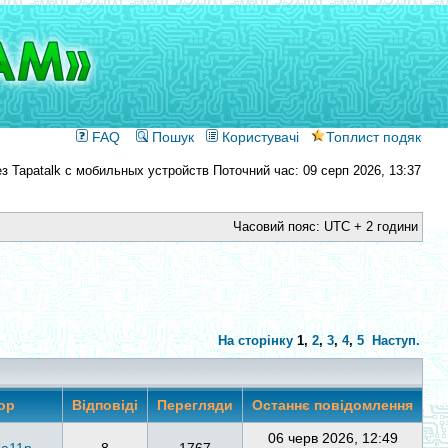
FAQ
Пошук
Користувачі
Топлист подяк
Поточний час: 09 серп 2026, 13:37
Часовий пояс: UTC + 2 години
На сторінку
1
,
2
,
3
,
4
,
5
Наступ.
ор
Відповіді
Перегляди
Останнє повідомлення
06 черв 2026, 12:49