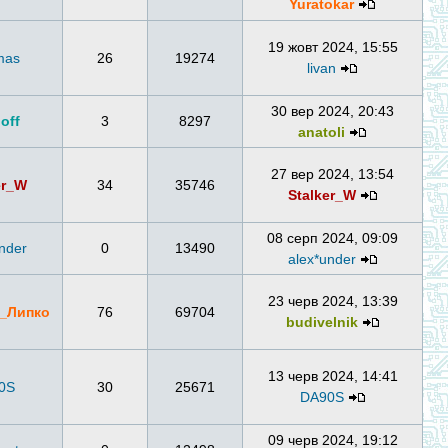
Yuratokar
19 жовт 2024, 15:55
mas
26
19274
livan
30 вер 2024, 20:43
оff
3
8297
anatoli
27 вер 2024, 13:54
er_W
34
35746
Stalker_W
08 серп 2024, 09:09
nder
0
13490
alex*under
23 черв 2024, 13:39
_Липко
76
69704
budivelnik
13 черв 2024, 14:41
0S
30
25671
DA90S
09 черв 2024, 19:12