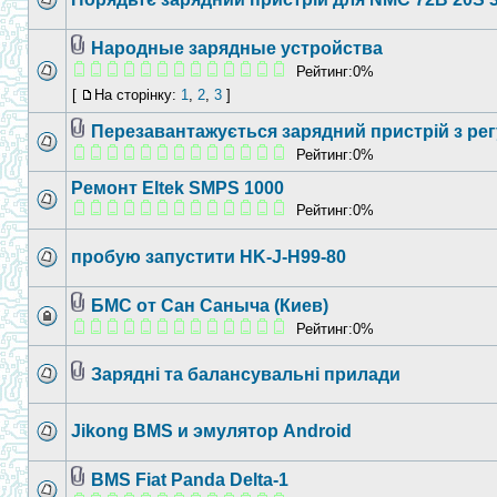
Народные зарядные устройства
Рейтинг:0%
[
На сторінку:
1
,
2
,
3
]
Перезавантажується зарядний пристрій з р
Рейтинг:0%
Ремонт Eltek SMPS 1000
Рейтинг:0%
пробую запустити HK-J-H99-80
БМС от Сан Саныча (Киев)
Рейтинг:0%
Зарядні та балансувальні прилади
Jikong BMS и эмулятор Android
BMS Fiat Panda Delta-1