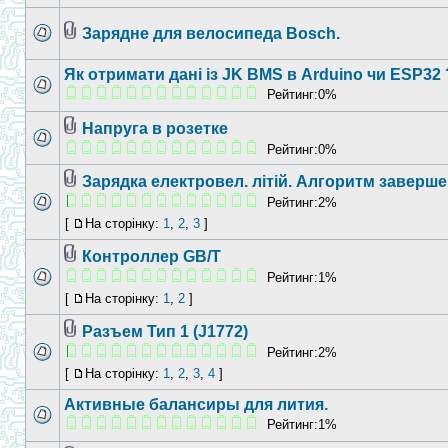
Зарядне для велосипеда Bosch.
Як отримати дані із JK BMS в Arduino чи ESP32 
Рейтинг:0%
Напруга в розетке
Рейтинг:0%
Зарядка електровел. літій. Алгоритм заверш
Рейтинг:2%
[
На сторінку:
1
,
2
,
3
]
Контроллер GB/T
Рейтинг:1%
[
На сторінку:
1
,
2
]
Разъем Тип 1 (J1772)
Рейтинг:2%
[
На сторінку:
1
,
2
,
3
,
4
]
Активные балансиры для лития.
Рейтинг:1%