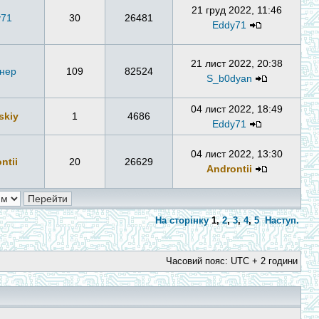
21 груд 2022, 11:46
y71
30
26481
Eddy71
21 лист 2022, 20:38
нер
109
82524
S_b0dyan
04 лист 2022, 18:49
skiy
1
4686
Eddy71
04 лист 2022, 13:30
ntii
20
26629
Androntii
На сторінку
1
,
2
,
3
,
4
,
5
Наступ.
Часовий пояс: UTC + 2 години