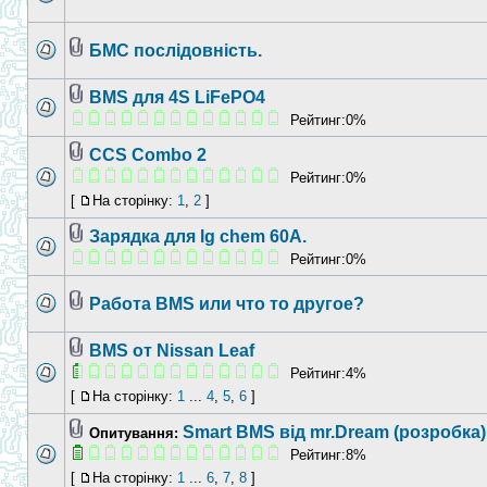
БМС послідовність.
BMS для 4S LiFePO4
Рейтинг:0%
CCS Combo 2
Рейтинг:0%
[
На сторінку:
1
,
2
]
Зарядка для lg chem 60A.
Рейтинг:0%
Работа BMS или что то другое?
BMS от Nissan Leaf
Рейтинг:4%
[
На сторінку:
1
...
4
,
5
,
6
]
Smart BMS від mr.Dream (розробка)
Опитування:
Рейтинг:8%
[
На сторінку:
1
...
6
,
7
,
8
]