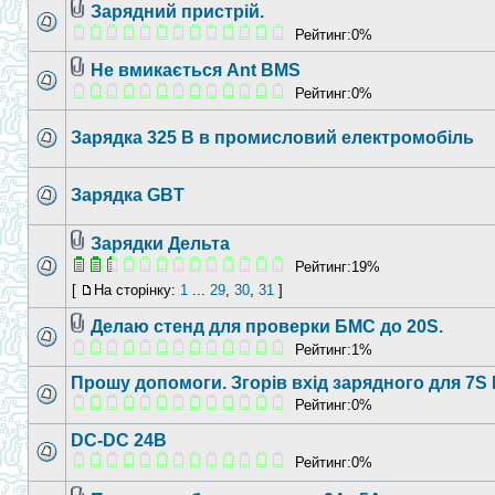
Зарядний пристрій.
Рейтинг:0%
Не вмикається Ant BMS
Рейтинг:0%
Зарядка 325 В в промисловий електромобіль
Зарядка GBT
Зарядки Дельта
Рейтинг:19%
[
На сторінку:
1
...
29
,
30
,
31
]
Делаю стенд для проверки БМС до 20S.
Рейтинг:1%
Прошу допомоги. Згорів вхід зарядного для 7S L
Рейтинг:0%
DC-DC 24В
Рейтинг:0%