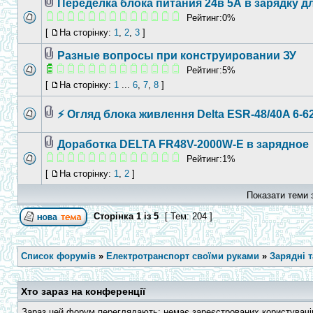
Переделка блока питания 24в 5А в зарядку д
Рейтинг:0%
[
На сторінку:
1
,
2
,
3
]
Разные вопросы при конструировании ЗУ
Рейтинг:5%
[
На сторінку:
1
...
6
,
7
,
8
]
⚡ Огляд блока живлення Delta ESR-48/40A 6-62
Доработка DELTA FR48V-2000W-E в зарядное
Рейтинг:1%
[
На сторінку:
1
,
2
]
Показати теми 
Сторінка
1
із
5
[ Тем: 204 ]
Список форумів
»
Електротранспорт своїми руками
»
Зарядні 
Хто зараз на конференції
Зараз цей форум переглядають: немає зареєстрованих користувачів 