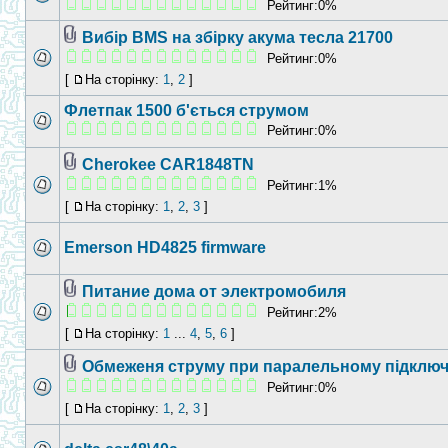
Рейтинг:0%
Вибір BMS на збірку акума тесла 21700
Рейтинг:0%
[
На сторінку:
1
,
2
]
Флетпак 1500 б'ється струмом
Рейтинг:0%
Cherokee CAR1848TN
Рейтинг:1%
[
На сторінку:
1
,
2
,
3
]
Emerson HD4825 firmware
Питание дома от электромобиля
Рейтинг:2%
[
На сторінку:
1
...
4
,
5
,
6
]
Обмеженя струму при паралельному підключ
Рейтинг:0%
[
На сторінку:
1
,
2
,
3
]