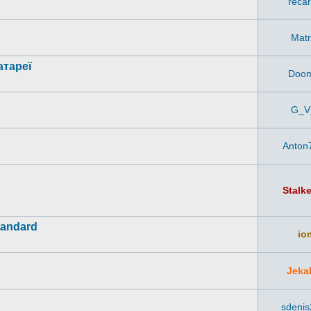
recar
Mat
атареї
Doo
G_V
Anton
Stalk
tandard
io
Jeka
sdeni