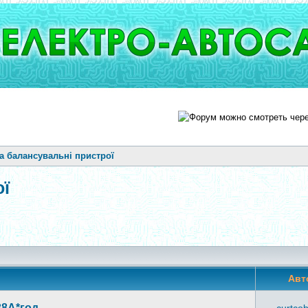
та балансувальні пристрої
ої
Авт
38А*год