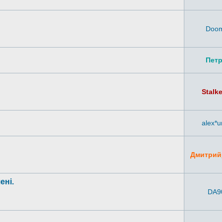
Doo
Петр
Stalk
alex*u
Дмитрий
ені.
DA9