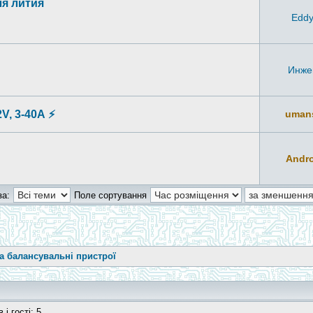
ля лития
Edd
Инже
V, 3-40А ⚡
uman
Andro
за:
Поле сортування
та балансувальні пристрої
і гості: 5