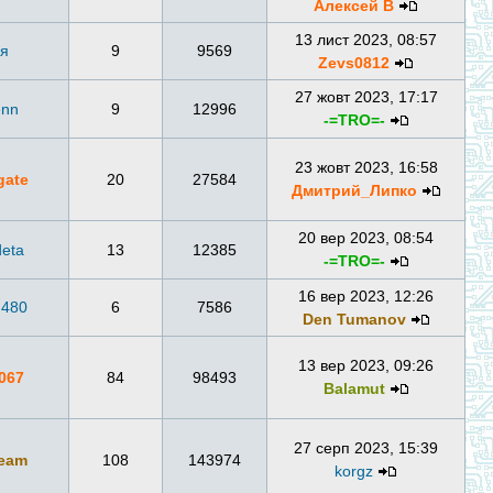
Алексей В
13 лист 2023, 08:57
ля
9
9569
Zevs0812
27 жовт 2023, 17:17
nn
9
12996
-=TRO=-
23 жовт 2023, 16:58
gate
20
27584
Дмитрий_Липко
20 вер 2023, 08:54
eta
13
12385
-=TRO=-
16 вер 2023, 12:26
n480
6
7586
Den Tumanov
13 вер 2023, 09:26
067
84
98493
Balamut
27 серп 2023, 15:39
ream
108
143974
korgz