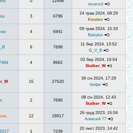
ozt
0
12498
recarozt
24 трав 2024, 08:29
ros
3
6796
Karalex
09 трав 2024, 15:33
mas
4
6941
Babylon
11 бер 2024, 13:52
_B
6
7698
G_V_B
02 бер 2024, 19:54
7484
4
8662
Stalker_W
30 січ 2024, 17:29
er_W
15
27520
tesljar
08 січ 2024, 12:43
m
2
7690
Stalker_W
26 груд 2023, 15:04
bes
12
18917
Алексей 77
20 лист 2023, 14:42
s2017
1
7239