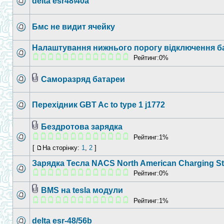
delta esr48\40a
Бмс не видит ячейку
Налаштування нижнього порогу відключення б
Рейтинг:0%
Саморазряд батареи
Перехідник GBT Ac to type 1 j1772
Бездротова зарядка
Рейтинг:1%
[
На сторінку:
1
,
2
]
Зарядка Тесла NACS North American Charging S
Рейтинг:0%
BMS на tesla модули
Рейтинг:1%
delta esr-48/56b