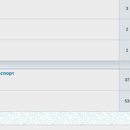
3
2
1
нспорт
37
53