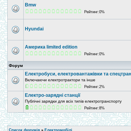
Bmw
Рейтинг:0%
Hyundai
Америка limited edition
Рейтинг:0%
Форум
Електробуси, електровантажівки та спецтра
Включаючи електротрактори та інше
Рейтинг:2%
Електро-зарядні станції
Публічні зарядки для всіх типів електротранспорту
Рейтинг:8%
Список форумів
»
Електромобілі