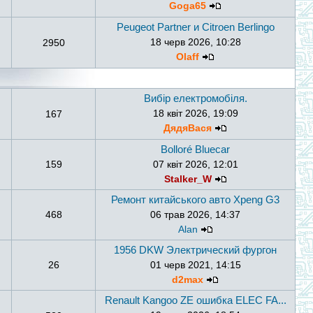
Goga65
Peugeot Partner и Citroen Berlingo
18 черв 2026, 10:28
2950
Olaff
Вибір електромобіля.
18 квіт 2026, 19:09
167
ДядяВася
Bolloré Bluecar
159
07 квіт 2026, 12:01
Stalker_W
Ремонт китайського авто Xpeng G3
468
06 трав 2026, 14:37
Alan
1956 DKW Электрический фургон
26
01 черв 2021, 14:15
d2max
Renault Kangoo ZE ошибка ELEC FA...