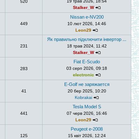
19 трав 2026, 18:54
520
Stalker_W
Nissan e-NV200
449
10 лют 2026, 14:46
Leon29
Як правильно підключити інвертор ...
231
18 трав 2024, 11:42
Stalker_W
Fiat E-Scudo
03 серп 2026, 09:18
283
electronic
E-Golf не заряжается
41
20 бер 2025, 10:20
Kobrakai
Tesla Model S
441
07 черв 2026, 16:46
Leon29
Peugeot e-2008
125
15 квіт 2026, 12:24