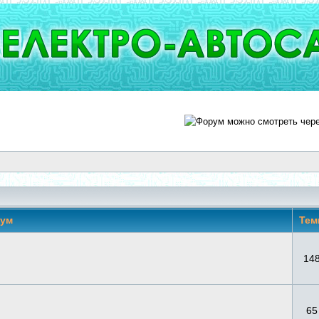
ум
Те
14
65