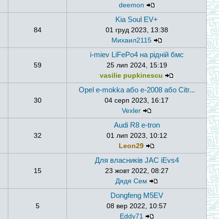
deemon
Kia Soul EV+
84
01 груд 2023, 13:38
Михаил2115
i-miev LiFePo4 на рідній бмс
59
25 лип 2024, 15:19
vasilie pupkinescu
Opel e-mokka або e-2008 або Citr...
30
04 серп 2023, 16:17
Vexler
Audi R8 e-tron
32
01 лип 2023, 10:12
Leon29
Для власників JAC iEvs4
15
23 жовт 2022, 08:27
Дядя Сем
Dongfeng M5EV
5
08 вер 2022, 10:57
Eddy71