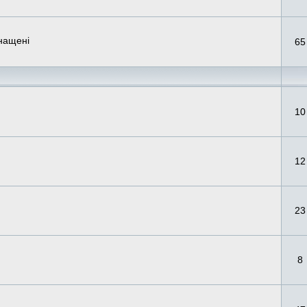
снащені
65
10
12
23
8