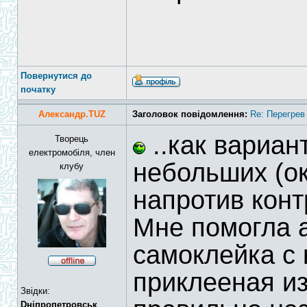
Повернутися до
початку
Александр.TUZ
Заголовок повідомлення:
Re: Перегрев
..как вариан
Творець
електромобіля, член
небольших (ок
клубу
напротив кон
Мне помогла 
самоклейка с 
приклееная из
Звідки:
Dніпропетровськ