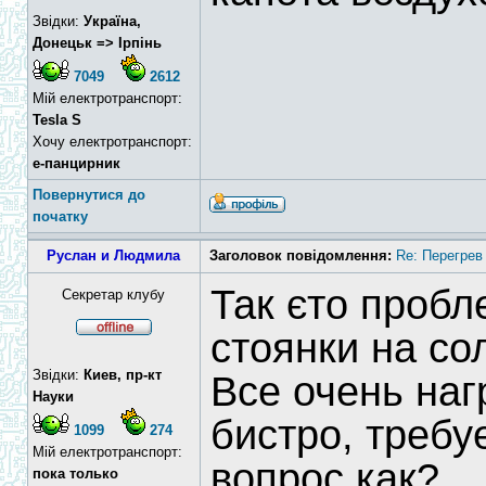
Звідки:
Україна,
Донецьк => Ірпінь
7049
2612
Мій електротранспорт:
Tesla S
Хочу електротранспорт:
е-панцирник
Повернутися до
початку
Руслан и Людмила
Заголовок повідомлення:
Re: Перегрев
Так єто пробл
Секретар клубу
стоянки на со
Звідки:
Киев, пр-кт
Все очень наг
Науки
бистро, требу
1099
274
Мій електротранспорт:
вопрос как?
пока только