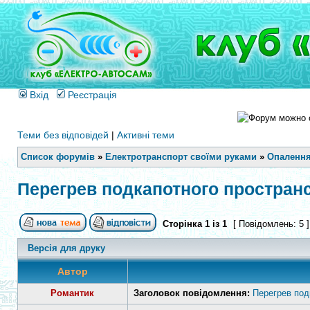
Вхід
Реєстрація
Теми без відповідей
|
Активні теми
Список форумів
»
Електротранспорт своїми руками
»
Опалення
Перегрев подкапотного простран
Сторінка
1
із
1
[ Повідомлень: 5 
Версія для друку
Автор
Романтик
Заголовок повідомлення:
Перегрев под