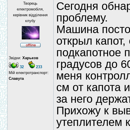
Сегодня обна
Творець
електромобіля,
проблему.
керівник відділення
клубу
Машина посто
открыл капот,
подкапотное 
Звідки:
Харьков
градусов до 6
32
233
меня контролл
Мій електротранспорт:
Славута
см от капота 
за него держа
Прихожу к выв
утеплителем к