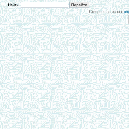
Найти:
Створено на основі
ph