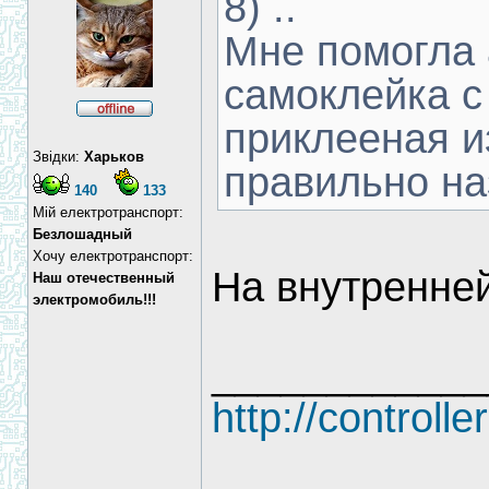
8) ..
Мне помогла
самоклейка с 
приклееная и
Звідки:
Харьков
правильно на
140
133
Мій електротранспорт:
Безлошадный
Хочу електротранспорт:
На внутренней
Наш отечественный
электромобиль!!!
____________
http://controlle