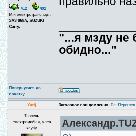
правильно наз
412
492
Мій електротранспорт:
ЗАЗ-968А, SUZUKI
____________
Carry.
"...я мзду не
обидно..."
Повернутися до
початку
Yurij
Заголовок повідомлення:
Re: Перегрев
Творець
Александр.TUZ
електромобіля, член
клубу