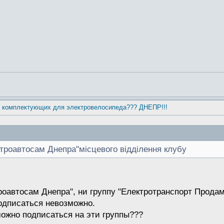
ы комплектующих для электровелосипеда??? ДНЕПР!!!
ктроавтосам Днепра"місцевого відділення клубу
роавтосам Днепра", ни группу "Електротранспорт Продам
одписаться невозможно.
можно подписаться на эти группы???