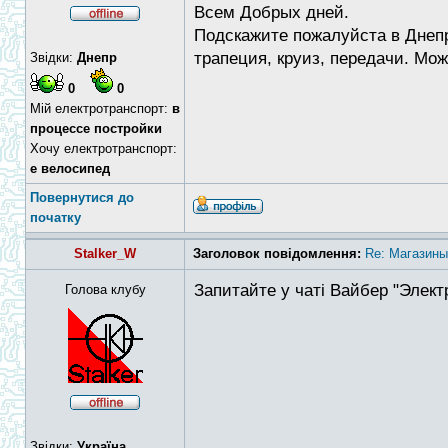
Всем Добрых дней.
Подскажите пожалуйста в Днепр
трапеция, круиз, передачи. Мож
Звідки:
Днепр
0
0
Мій електротранспорт:
в
процессе постройки
Хочу електротранспорт:
е велосипед
Повернутися до
початку
Stalker_W
Заголовок повідомлення:
Re: Магазин
Запитайте у чаті Вайбер "Элект
Голова клубу
Звідки:
Україна,