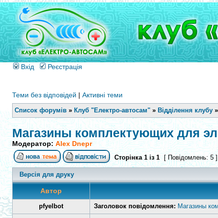
Вхід
Реєстрація
Теми без відповідей
|
Активні теми
Список форумів
»
Клуб "Електро-автосам"
»
Відділення клубу
Магазины комплектующих для эл
Модератор:
Alex Dnepr
Сторінка
1
із
1
[ Повідомлень: 5 
Версія для друку
Автор
pfyelbot
Заголовок повідомлення:
Магазины ко