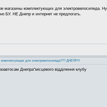
е магазины комплектующих для электровелосипеда. Нуже
но БУ. НЕ Днепр и интернет не предлогать.
ы комплектующих для электровелосипеда??? ДНЕПР!!!
роавтосам Днепра"місцевого відділення клубу