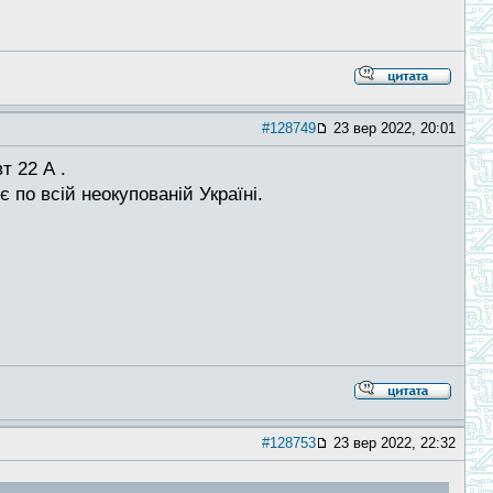
#128749
23 вер 2022, 20:01
т 22 А .
 по всій неокупованій Україні.
#128753
23 вер 2022, 22:32