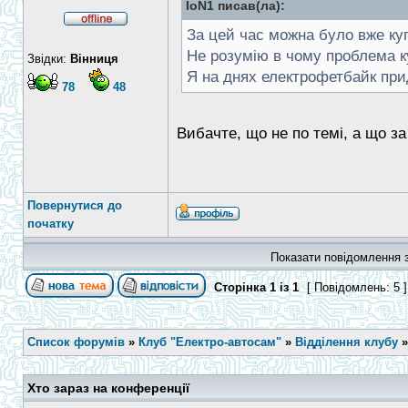
IoN1 писав(ла):
За цей час можна було вже ку
Не розумію в чому проблема ку
Звідки:
Вінниця
Я на днях електрофетбайк пр
78
48
Вибачте, що не по темі, а що за
Повернутися до
початку
Показати повідомлення з
Сторінка
1
із
1
[ Повідомлень: 5 
Список форумів
»
Клуб "Електро-автосам"
»
Відділення клубу
Хто зараз на конференції