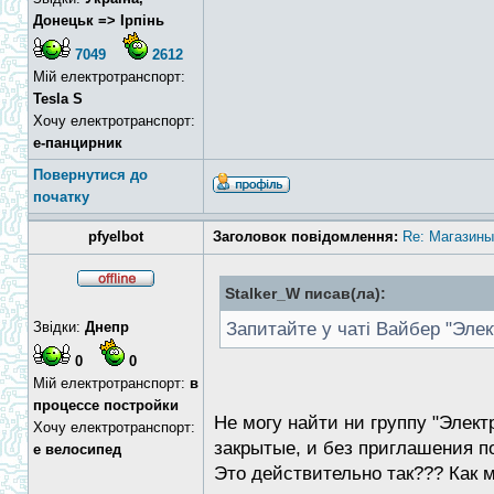
Донецьк => Ірпінь
7049
2612
Мій електротранспорт:
Tesla S
Хочу електротранспорт:
е-панцирник
Повернутися до
початку
pfyelbot
Заголовок повідомлення:
Re: Магазин
Stalker_W писав(ла):
Звідки:
Днепр
Запитайте у чаті Вайбер "Эле
0
0
Мій електротранспорт:
в
процессе постройки
Не могу найти ни группу "Элект
Хочу електротранспорт:
закрытые, и без приглашения п
е велосипед
Это действительно так??? Как 