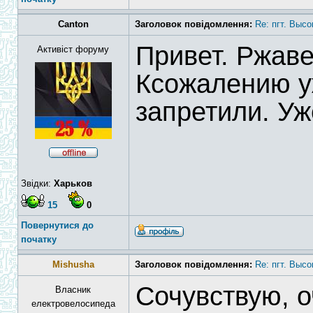
Canton
Заголовок повідомлення:
Re: пгт. Высо
Привет. Ржаве
Активіст форуму
Ксожалению у
запретили. Уж
Звідки:
Харьков
15
0
Повернутися до
початку
Mishusha
Заголовок повідомлення:
Re: пгт. Высо
Сочувствую, о
Власник
електровелосипеда