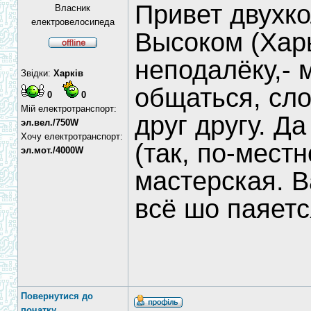
Привет двухк
Власник
електровелосипеда
Высоком (Харь
неподалёку,- 
Звідки:
Харків
общаться, сл
0
0
Мій електротранспорт:
друг другу. Д
эл.вел./750W
Хочу електротранспорт:
(так, по-мест
эл.мот./4000W
мастерская. В
всё шо паяетс
Повернутися до
початку