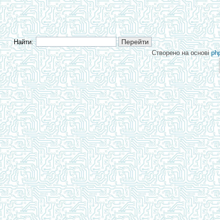
Найти:
Створено на основі
ph