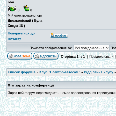
обл.
0
0
Мій електротранспорт:
Двохколісний ( Була
Хонда 18 )
Повернутися до
початку
Показати повідомлення за:
По
Сторінка
1
із
1
[ Повідомлень: 4 
Список форумів
»
Клуб "Електро-автосам"
»
Відділення клубу
Хто зараз на конференції
Зараз цей форум переглядають: немає зареєстрованих користувачів 