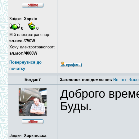
Звідки:
Харків
0
0
Мій електротранспорт:
эл.вел./750W
Хочу електротранспорт:
эл.мот./4000W
Повернутися до
початку
Богдан7
Заголовок повідомлення:
Re: пгт. Высо
Доброго време
Буды.
Звідки:
Харківська