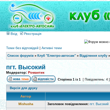
Вхід
Реєстрація
Теми без відповідей
|
Активні теми
Список форумів
»
Клуб "Електро-автосам"
»
Відділення клубу
пгт. Высокий
Модератор:
Романтик
Сторінка
1
із
1
[ Повідомлень: 4 
Версія для друку
Автор
Mishusha
Заголовок повідомлення:
пгт. Высокий