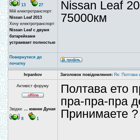
Nissan Leaf 2
13
27
Мій електротранспорт:
75000км
Nissan Leaf 2013
Хочу електротранспорт:
Nissan Leaf с двумя
батарейками
устраивает полностью
Повернутися до
початку
hrpankov
Заголовок повідомлення:
Re: Полтава и
Полтава ето п
Активіст форуму
пра-пра-пра де
Звідки:
... южнее Дуная
Принимаете ?
8
1