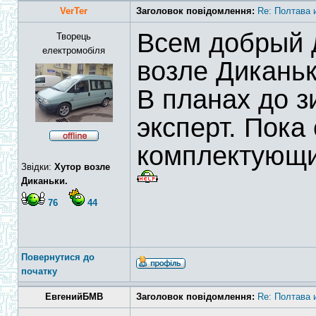
VerTer
Заголовок повідомлення:
Re: Полтава и
Всем добрый д
Творець
електромобіля
возле Дикань
В планах до 
эксперт. Пока
комплектующи
Звідки:
Хутор возле
Диканьки.
76
44
Повернутися до
початку
ЕвгенийБМВ
Заголовок повідомлення:
Re: Полтава и