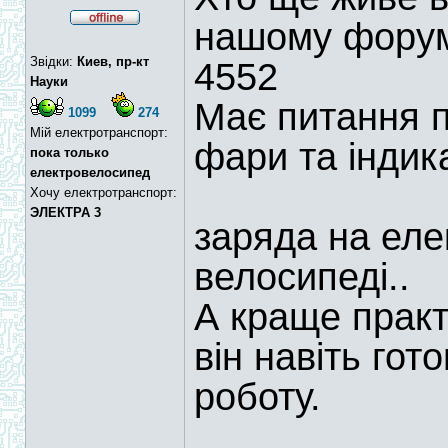
нашому форум
Звідки:
Киев, пр-кт
4552
Науки
Має питання 
1099
274
Мій електротранспорт:
фари та індик
пока только
електровелосипед
Хочу електротранспорт:
ЭЛЕКТРА 3
заряда на еле
велосипеді..
А краще практ
він навіть гот
роботу.