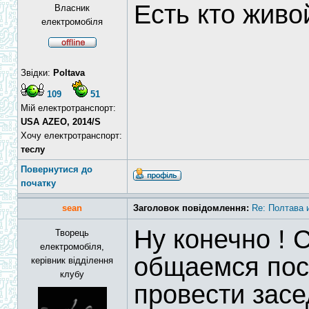
Есть кто живо
Власник
електромобіля
Звідки:
Poltava
109
51
Мій електротранспорт:
USA AZEO, 2014/S
Хочу електротранспорт:
теслу
Повернутися до
початку
sean
Заголовок повідомлення:
Re: Полтава и
Ну конечно ! 
Творець
електромобіля,
общаемся пос
керівник відділення
клубу
провести зас