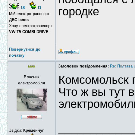
городке
18
11
Мій електротранспорт:
ДВС lanos
Хочу електротранспорт:
VW T5 COMBI DRIVE
Повернутися до
початку
мак
Заголовок повідомлення:
Re: Полтава и
Комсомольск 
Власник
електромобіля
Что ж вы тут 
электромоби
____________
Звідки:
Кременчуг