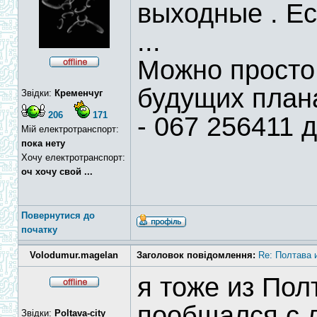
выходные . Е
...
Можно просто
будущих план
Звідки:
Кременчуг
206
171
- 067 256411 д
Мій електротранспорт:
пока нету
Хочу електротранспорт:
оч хочу свой ...
Повернутися до
початку
Volodumur.magelan
Заголовок повідомлення:
Re: Полтава и
я тоже из Пол
пообщался с 
Звідки:
Poltava-city