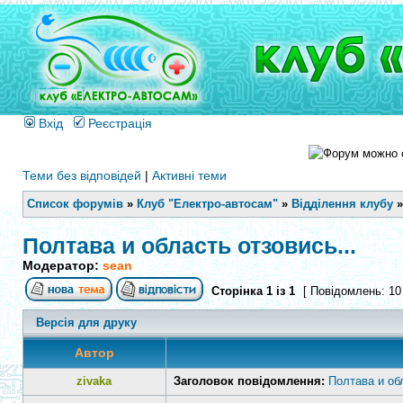
Вхід
Реєстрація
Теми без відповідей
|
Активні теми
Список форумів
»
Клуб "Електро-автосам"
»
Відділення клубу
Полтава и область отзовись...
Модератор:
sean
Сторінка
1
із
1
[ Повідомлень: 10
Версія для друку
Автор
zivaka
Заголовок повідомлення:
Полтава и обл