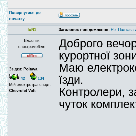
Повернутися до
початку
IoN1
Заголовок повідомлення:
Re: Полтава и
Доброго вечора
Власник
електромобіля
курортної зон
Маю електроко
Звідки:
Poltava
їзди.
42
134
Мій електротранспорт:
Контролери, за
Chevrolet Volt
чуток компле