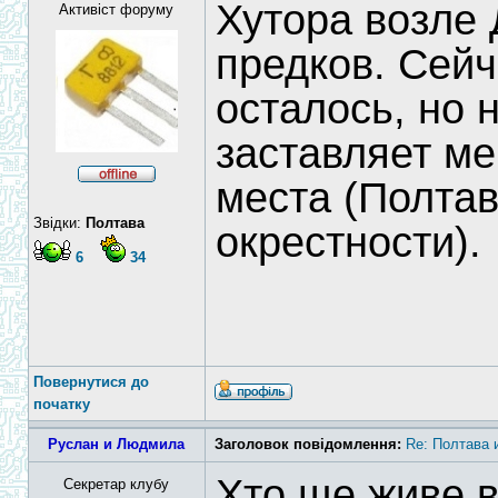
Хутора возле 
Активіст форуму
предков. Сейч
осталось, но 
заставляет ме
места (Полтав
Звідки:
Полтава
окрестности).
6
34
Повернутися до
початку
Руслан и Людмила
Заголовок повідомлення:
Re: Полтава и
Хто ще живе в
Секретар клубу