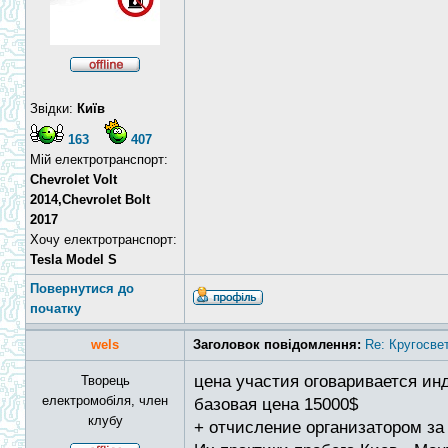
Звідки:
Київ
163
407
Мій електротранспорт:
Chevrolet Volt
2014,Chevrolet Bolt
2017
Хочу електротранспорт:
Tesla Model S
Повернутися до
початку
wels
Заголовок повідомлення:
Re: Кругосве
цена участия оговаривается ин
Творець
електромобіля, член
базовая цена 15000$
клубу
+ отчисление организатором за