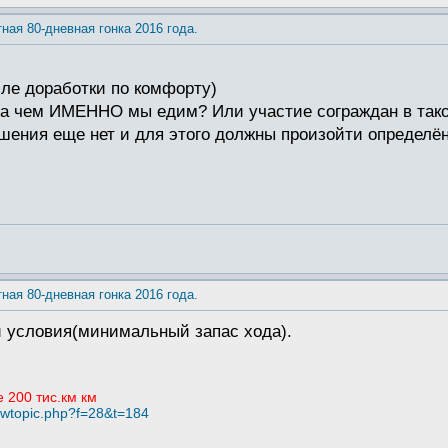
тная 80-дневная гонка 2016 года.
сле доработки по комфорту)
 на чем ИМЕННО мы едим? Или участие сограждан в тако
ешения еще нет и для этого должны произойти определё
тная 80-дневная гонка 2016 года.
и условия(минимальный запас хода).
е 200 тис.км км
iewtopic.php?f=28&t=184