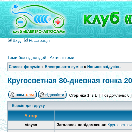
Вхід
Реєстрація
Теми без відповідей
|
Активні теми
Список форумів
»
Електро-авто суміш
»
Новини звідусіль
Кругосветная 80-дневная гонка 20
Сторінка
1
із
1
[ Повідомлень: 6 
Версія для друку
Автор
stoyan
Заголовок повідомлення:
Кругосветная