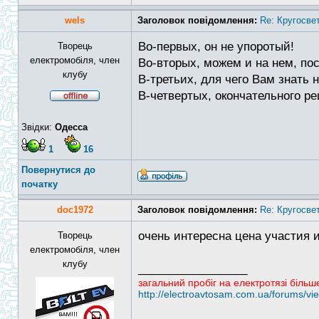
wels
Заголовок повідомлення:
Re: Кругосве
Во-первых, он не упоротый!
Творець
електромобіля, член
Во-вторых, можем и на нем, по
клубу
В-третьих, для чего Вам знать
В-четвертых, окончательного р
Звідки:
Одесса
1
16
Повернутися до
початку
doc1972
Заголовок повідомлення:
Re: Кругосве
очень интересна цена участия 
Творець
електромобіля, член
клубу
_________________
загальний пробіг на електротязі більш
http://electroavtosam.com.ua/forums/v