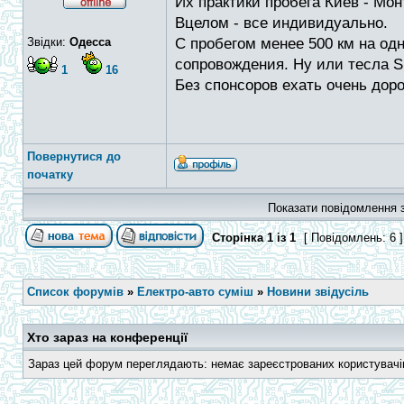
Их практики пробега Киев - Мо
Вцелом - все индивидуально.
Звідки:
Одесса
С пробегом менее 500 км на од
сопровождения. Ну или тесла S,
1
16
Без спонсоров ехать очень доро
Повернутися до
початку
Показати повідомлення з
Сторінка
1
із
1
[ Повідомлень: 6 
Список форумів
»
Електро-авто суміш
»
Новини звідусіль
Хто зараз на конференції
Зараз цей форум переглядають: немає зареєстрованих користувачів 