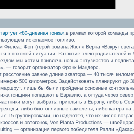
тартует «80-дневная гонка»,
в рамках которой команды пр
ользующем ископаемое топливо.
 Филеас Фогг (герой романа Жюля Верна «Вокруг света
ся в похожей ситуации. Развитие электродвигателей и 
аездом мы хотим привлечь новых энтузиастов и подпита
», — говорит организатор Фрэнк Мандерс.
ят расстояние равное длине экватора — 40 тысяч километ
римерно 500 километров. Задействовать планируют до 30
маршрут, лишь бы были пройдены основные контрольны
ижа гонщики попадают в Евразию, а оттуда через север
частники могут выбрать: приплыть в Европу, либо в Се
ереходы: либо биотопливные самолеты, либо катера на 
 с 15 группировками, но надеются, что их число возрас
кроссов и автогонок, Von Planta Productions — швейца
nsulting — организация первого победителя Ралли «Дака