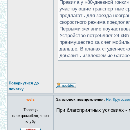
Правила у «80-дневной гонки»
участвующие транспортные ср
предлагать для заезда неогра
скоростного режима предпола
Первыми желание поучаствова
Устройство потребляет 24 кВт/
преимущество за счет мобильн
дальше. В планах студенческо
добавить извлекаемые батареи
Повернутися до
початку
wels
Заголовок повідомлення:
Re: Кругосве
При благоприятных условиях - 
Творець
електромобіля, член
клубу