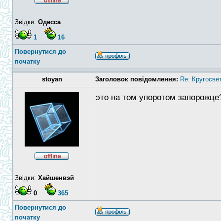
Звідки:
Одесса
1
16
Повернутися до
початку
stoyan
Заголовок повідомлення:
Re: Кругосве
это на том упоротом запорожце
Звідки:
Хайшенвэй
0
365
Повернутися до
початку