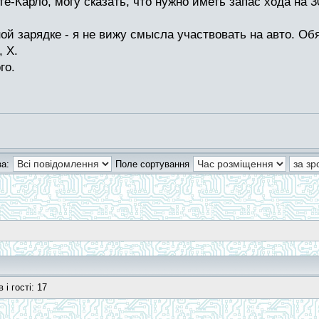
нте-Карло, могу сказать, что нужно иметь запас хода н
ной зарядке - я не вижу смысла участвовать на авто. О
 X.
го.
а:
Поле сортування
]
і гості: 17