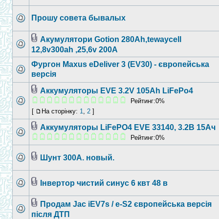
Прошу совета бывалых
Акумулятори Gotion 280Ah,tewaycell
12,8v300ah ,25,6v 200A
Фургон Maxus eDeliver 3 (EV30) - європейська
версія
Аккумуляторы EVE 3.2V 105Ah LiFePo4
Рейтинг:0%
[
На сторінку:
1
,
2
]
Аккумуляторы LiFePO4 EVE 33140, 3.2В 15Ач
Рейтинг:0%
Шунт 300А. новый.
Інвертор чистий синус 6 квт 48 в
Продам Jac iEV7s / e-S2 європейська версія
після ДТП