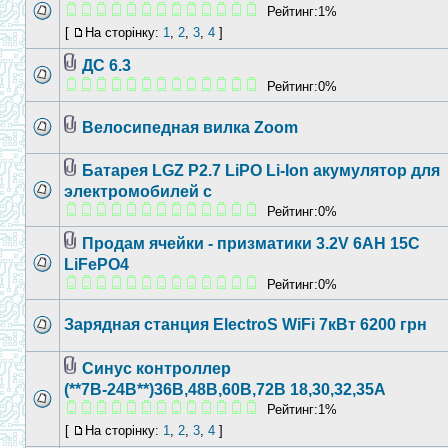
Рейтинг:1%
[
На сторінку:
1
,
2
,
3
,
4
]
ДС 6.3
Рейтинг:0%
Велосипедная вилка Zoom
Батарея LGZ P2.7 LiPO Li-Ion акумулятор для
электромобилей с
Рейтинг:0%
Продам ячейки - призматики 3.2V 6АН 15С
LiFePO4
Рейтинг:0%
Зарядная станция ElectroS WiFi 7кВт 6200 грн
Синус контроллер
(**7В-24В**)36В,48В,60В,72В 18,30,32,35А
Рейтинг:1%
[
На сторінку:
1
,
2
,
3
,
4
]