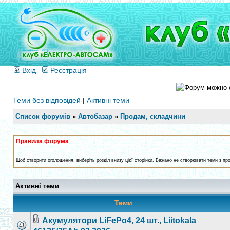
Вхід
Реєстрація
Теми без відповідей
|
Активні теми
Список форумів
»
Автобазар
»
Продам, складчини
Правила форума
Щоб створити оголошення, виберіть розділ внизу цієї сторінки. Бажано не створювати теми з про
Активні теми
Теми
Акумулятори LiFePo4, 24 шт., Liitokala