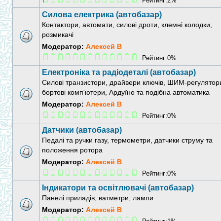
Рейтинг:2%
Силова електрика (автобазар)
Контактори, автомати, силові дроти, клемні колодки,
розмикачі
Модератор:
Алексей В
Рейтинг:0%
Електроніка та радіодеталі (автобазар)
Силові транзистори, драйвери ключів, ШИМ-регулятор
бортові комп'ютери, Ардуїно та подібна автоматика
Модератор:
Алексей В
Рейтинг:0%
Датчики (автобазар)
Педалі та ручки газу, термометри, датчики струму та
положення ротора
Модератор:
Алексей В
Рейтинг:0%
Індикатори та освітлювачі (автобазар)
Панелі приладів, ватметри, лампи
Модератор:
Алексей В