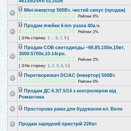
46135/25Ah 02.2026
Міні-інвертор 500Вт, чистий синус (продаж)
Рейтинг:0%
Продам ячейки li-ion yuasa 40а.ч.
Рейтинг:2%
[
На сторінку:
1
...
6
,
7
,
8
]
Продам COB светодиоды ~66,85,100в,10вт,
3000-5700к,10-14грн.
Рейтинг:2%
[
На сторінку:
1
,
2
,
3
,
4
,
5
]
Перетворювач DC/AC (інвертор) 500Вт
Рейтинг:0%
Продам ДС 6.3/7.5/14 з контролером від
Романтика
Просторова рама для будування ел. Вело
Продам зарядний пристрій 22Квт