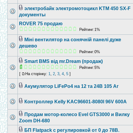
электробайк электромотоцикл KTM 450 SX-F
документы
ROVER 75 продаю
Рейтинг:1%
Міні вентилятор на сонячній панелі дуже
дешево
Рейтинг:0%
Smart BMS від mr.Dream (продаж)
Рейтинг:5%
[
На сторінку:
1
,
2
,
3
,
4
,
5
]
Акумулятор LiFePo4 на 12 та 24В 105 Аг
Контроллер Kelly KAC96601-8080I 96V 600A
Продам мотор-колесо Evel GTS3000 и Вилку
Zoom DH-680
БП Flatpack с регулировкой от 0 до 78В.