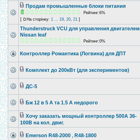
Продам промышленные блоки питания
Рейтинг:6%
[
На сторінку:
1
...
19
,
20
,
21
]
Thunderstruck VCU для управления двигателем
Nissan leaf
Рейтинг:0%
Контроллер Романтика (Логвина) для ДПТ
Комплект до 200кВт (для экспериментов)
ДС-5
Бж 12 в 5 А та 1.5 А недорого
Хочу заказать мощный контроллер 500А 36-
100В на кол. двиг.
Emerson R48-2000 , R48-1800