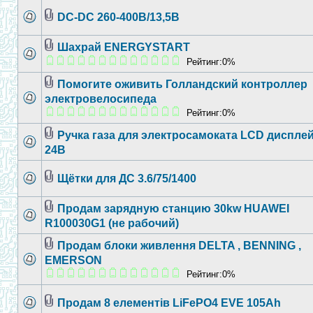
DC-DC 260-400B/13,5B
Шахрай ENERGYSTART
Рейтинг:0%
Помогите оживить Голландский контроллер
электровелосипеда
Рейтинг:0%
Ручка газа для электросамоката LCD диспле
24В
Щётки для ДС 3.6/75/1400
Продам зарядную станцию 30kw HUAWEI
R100030G1 (не рабочий)
Продам блоки живлення DELTA , BENNING ,
EMERSON
Рейтинг:0%
Продам 8 елементів LiFePO4 EVE 105Ah