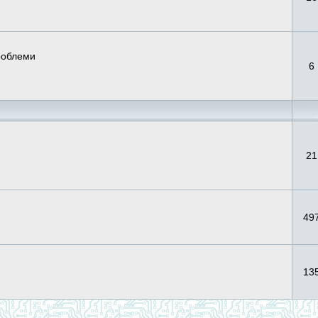
проблеми
6
21
49
13