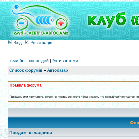
Вхід
Реєстрація
Теми без відповідей
|
Активні теми
Список форумів
»
Автобазар
Правила форума
Продавец или покупатель должен в первом же посте чётко указать что продаётся/покупается, 
Фо
Продам, складчини