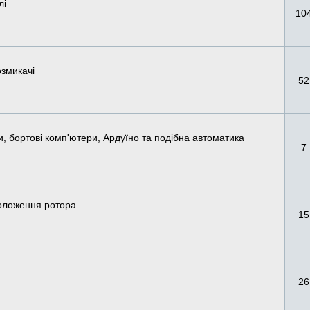
лі
10
озмикачі
52
, бортові комп'ютери, Ардуїно та подібна автоматика
7
положення ротора
15
26