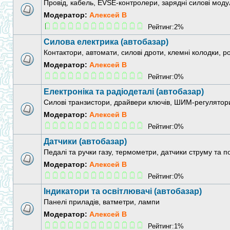
Провід, кабель, EVSE-контролери, зарядні силові моду
Модератор:
Алексей В
Рейтинг:2%
Силова електрика (автобазар)
Контактори, автомати, силові дроти, клемні колодки, р
Модератор:
Алексей В
Рейтинг:0%
Електроніка та радіодеталі (автобазар)
Силові транзистори, драйвери ключів, ШИМ-регулятори
Модератор:
Алексей В
Рейтинг:0%
Датчики (автобазар)
Педалі та ручки газу, термометри, датчики струму та 
Модератор:
Алексей В
Рейтинг:0%
Індикатори та освітлювачі (автобазар)
Панелі приладів, ватметри, лампи
Модератор:
Алексей В
Рейтинг:1%