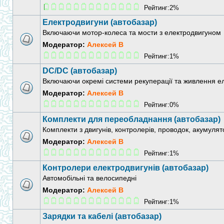
Рейтинг:2%
Електродвигуни (автобазар)
Включаючи мотор-колеса та мости з електродвигуном
Модератор:
Алексей В
Рейтинг:1%
DC/DC (автобазар)
Включаючи окремі системи рекуперації та живлення ел
Модератор:
Алексей В
Рейтинг:0%
Комплекти для переобладнання (автобазар)
Комплекти з двигунів, контролерів, проводок, акумулято
Модератор:
Алексей В
Рейтинг:1%
Контролери електродвигунів (автобазар)
Автомобільні та велосипедні
Модератор:
Алексей В
Рейтинг:1%
Зарядки та кабелі (автобазар)