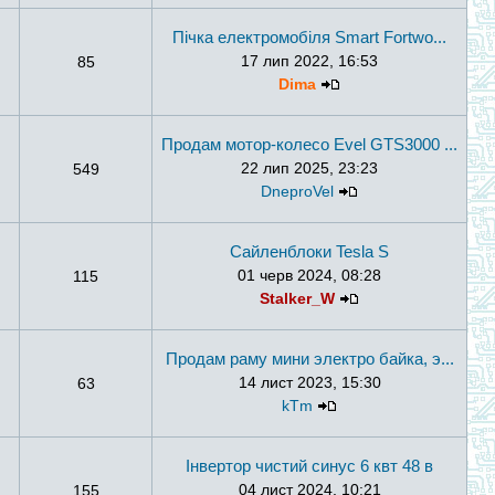
Пічка електромобіля Smart Fortwo...
17 лип 2022, 16:53
85
Dima
Продам мотор-колесо Evel GTS3000 ...
22 лип 2025, 23:23
549
DneproVel
Сайленблоки Tesla S
01 черв 2024, 08:28
115
Stalker_W
Продам раму мини электро байка, э...
14 лист 2023, 15:30
63
kTm
Інвертор чистий синус 6 квт 48 в
04 лист 2024, 10:21
155