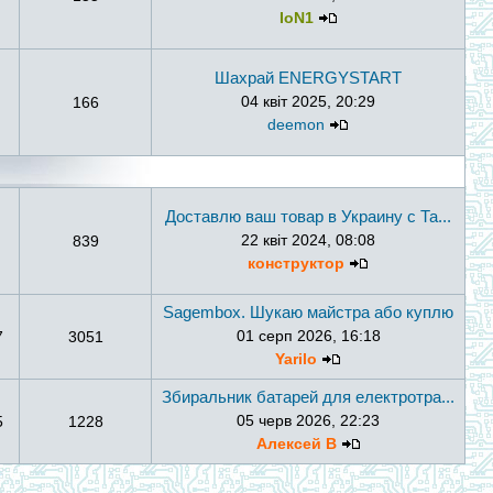
IoN1
Шахрай ENERGYSTART
04 квіт 2025, 20:29
166
deemon
Доставлю ваш товар в Украину с Та...
22 квіт 2024, 08:08
839
конструктор
Sagembox. Шукаю майстра або куплю
01 серп 2026, 16:18
7
3051
Yarilo
Збиральник батарей для електротра...
05 черв 2026, 22:23
5
1228
Алексей В