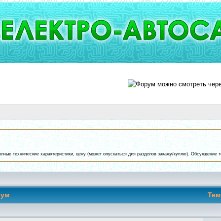
полные технические характеристики, цену (может опускаться для разделов закажу/куплю). Обсуждение
рум
Те