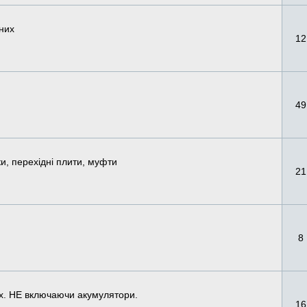
 них
12
49
и, перехідні плити, муфти
21
8
них. НЕ включаючи акумулятори.
16