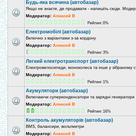
Будь-яка всячина (автобазар)
Якщо не знаєте, де продавати - напишіть сюди. Модер
Модератор:
Алексей В
Рейтинг:0%
Електромобілі (автобазар)
Включно з варіантами з-за кордону
Модератор:
Алексей В
Рейтинг:3%
Легкий електротранспорт (автобазар)
Електровелосипеди, моноколеса та інше у зібраному с
Модератор:
Алексей В
Рейтинг:1%
Акумулятори (автобазар)
Включаючи суперконденсатори та зарядні генератори
Модератор:
Алексей В
Рейтинг:16%
Контроль акумуляторів (автобазар)
BMS, балансири, вольтметри
Модератор:
Алексей В