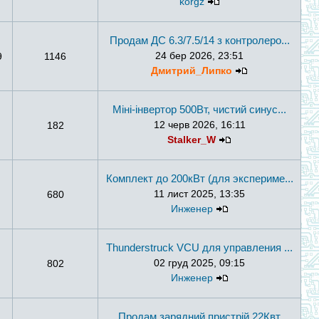
korgz
Продам ДС 6.3/7.5/14 з контролеро...
24 бер 2026, 23:51
9
1146
Дмитрий_Липко
Міні-інвертор 500Вт, чистий синус...
12 черв 2026, 16:11
182
Stalker_W
Комплект до 200кВт (для экспериме...
11 лист 2025, 13:35
680
Инженер
Thunderstruck VCU для управления ...
02 груд 2025, 09:15
802
Инженер
Продам зарядний пристрій 22Квт