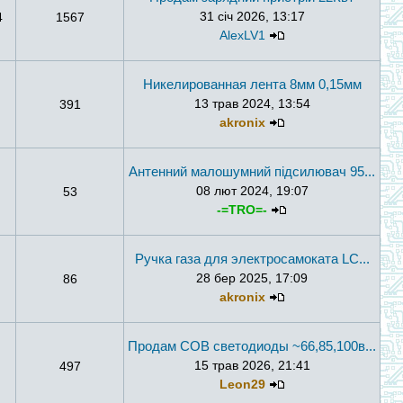
31 січ 2026, 13:17
4
1567
AlexLV1
Никелированная лента 8мм 0,15мм
13 трав 2024, 13:54
391
akronix
Антенний малошумний підсилювач 95...
08 лют 2024, 19:07
53
-=TRO=-
Ручка газа для электросамоката LC...
28 бер 2025, 17:09
86
akronix
Продам COB светодиоды ~66,85,100в...
15 трав 2026, 21:41
497
Leon29