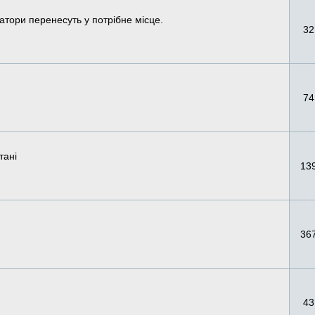
атори перенесуть у потрібне місце.
32
74
тані
13
36
43