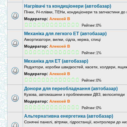
Нагрівачі та кондиціонери (автобазар)
Пічки, ІЧ-плівки, ТЕНи, кондиціонери та запчастини до
Модератор:
Алексей В
Рейтинг:0%
Механіка для легкого ЕТ (автобазар)
Амортизатори, вилки, сідла, керма, спиці
Модератор:
Алексей В
Рейтинг:1%
Механіка для ЕТ (автобазар)
Редуктори, коробки швидкостей, касети, холдери, ящик
Модератор:
Алексей В
Рейтинг:0%
Донори для переобладнання (автобазар)
Кузова, автомашини з проблемними ДВЗ, велосипеди
Модератор:
Алексей В
Рейтинг:0%
Альтернативна енергетика (автобазар)
Сонячні панелі, вітряки, гідростанції, контролери до 