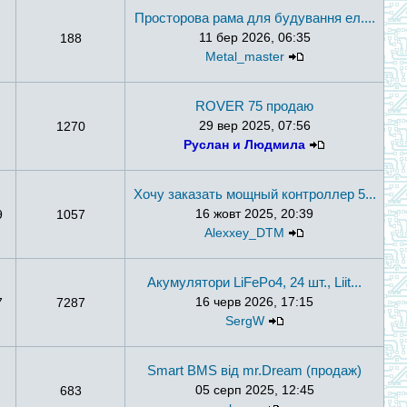
Просторова рама для будування ел....
11 бер 2026, 06:35
188
Metal_master
ROVER 75 продаю
29 вер 2025, 07:56
1270
Руслан и Людмила
Хочу заказать мощный контроллер 5...
16 жовт 2025, 20:39
9
1057
Alexxey_DTM
Акумулятори LiFePo4, 24 шт., Liit...
16 черв 2026, 17:15
7
7287
SergW
Smart BMS від mr.Dream (продаж)
05 серп 2025, 12:45
683