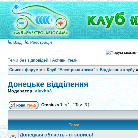
Вхід
Реєстрація
Теми без відповідей
|
Активні теми
Список форумів
»
Клуб "Електро-автосам"
»
Відділення клубу
Донецьке відділення
Модератор:
alexhb3
Сторінка
1
із
1
[ Тем: 3 ]
Теми
Донецкая область - отзовись!