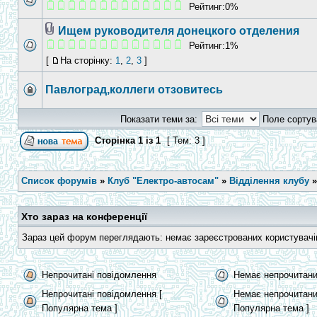
Рейтинг:0%
Ищем руководителя донецкого отделения
Рейтинг:1%
[
На сторінку:
1
,
2
,
3
]
Павлоград,коллеги отзовитесь
Показати теми за:
Поле сортув
Сторінка
1
із
1
[ Тем: 3 ]
Список форумів
»
Клуб "Електро-автосам"
»
Відділення клубу
Хто зараз на конференції
Зараз цей форум переглядають: немає зареєстрованих користувачів 
Непрочитані повідомлення
Немає непрочитани
Непрочитані повідомлення [
Немає непрочитани
Популярна тема ]
Популярна тема ]