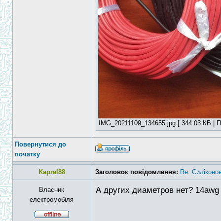
IMG_20211109_134655.jpg [ 344.03 КБ | П
Повернутися до
початку
Kapral88
Заголовок повідомлення:
Re: Силіконо
А других диаметров нет? 14awg 
Власник
електромобіля