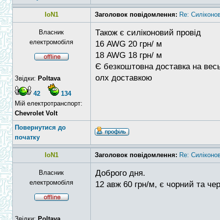
IoN1
Заголовок повідомлення:
Re: Силіконо
Також є силіконовий провід
Власник
електромобіля
16 AWG 20 грн/ м
18 AWG 18 грн/ м
Є безкоштовна доставка на весь
олх доставкою
Звідки:
Poltava
42
134
Мій електротранспорт:
Chevrolet Volt
Повернутися до
початку
IoN1
Заголовок повідомлення:
Re: Силіконо
Доброго дня.
Власник
електромобіля
12 авж 60 грн/м, є чорний та че
Звідки:
Poltava