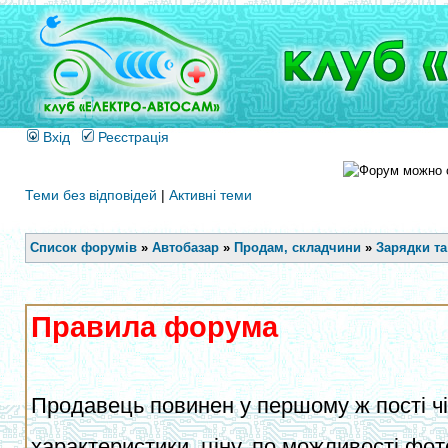
Вхід
Реєстрація
Теми без відповідей
|
Активні теми
Список форумів
»
Автобазар
»
Продам, складчини
»
Зарядки та
Правила форума
Продавець повинен у першому ж пості чіт
характеристики, ціну, по можливості фот