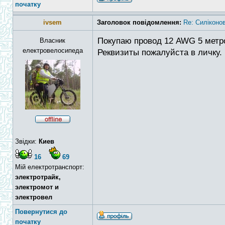
початку
ivsem
Заголовок повідомлення:
Re: Силіконо
Покупаю провод 12 AWG 5 метро
Власник
електровелосипеда
Реквизиты пожалуйста в личку.
Звідки:
Киев
16
69
Мій електротранспорт:
электротрайк,
электромот и
электровел
Повернутися до
початку