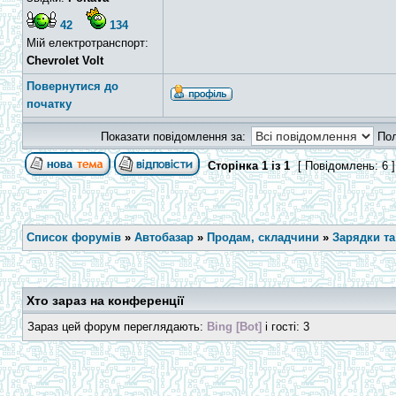
42
134
Мій електротранспорт:
Chevrolet Volt
Повернутися до
початку
Показати повідомлення за:
По
Сторінка
1
із
1
[ Повідомлень: 6 
Список форумів
»
Автобазар
»
Продам, складчини
»
Зарядки та
Хто зараз на конференції
Зараз цей форум переглядають:
Bing [Bot]
і гості: 3