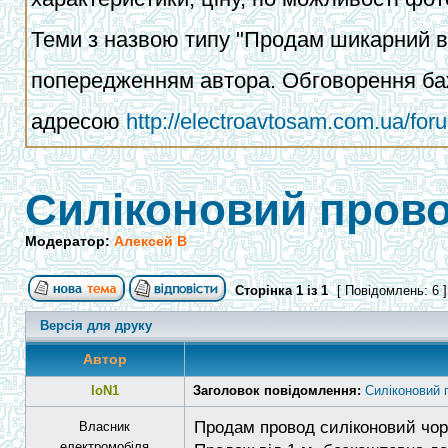
Теми з назвою типу "Продам шикарний ва
попередженням автора. Обговорення баж
адресою
http://electroavtosam.com.ua/fo
Силіконовий пров
Модератор:
Алексей В
Сторінка
1
із
1
[ Повідомлень: 6 
Версія для друку
Автор
IoN1
Заголовок повідомлення:
Силіконовий
Продам провод силіконовий чорн
Власник
електромобіля