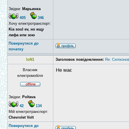
Звідки:
Марьинка
405
346
Хочу електротранспорт:
Kia soul ev, но ищу
лифа или зою
Повернутися до
початку
IoN1
Заголовок повідомлення:
Re: Силіконо
Не має
Власник
електромобіля
Звідки:
Poltava
42
134
Мій електротранспорт:
Chevrolet Volt
Повернутися до