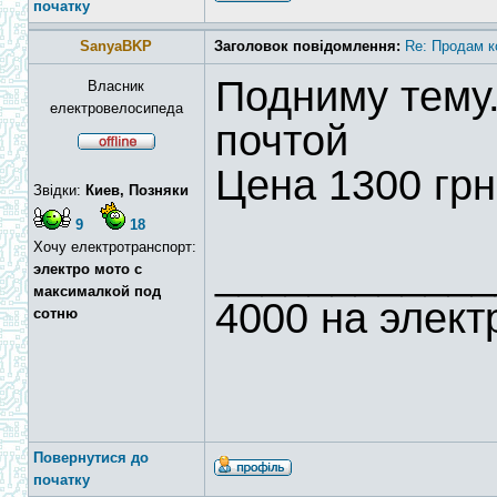
початку
SanyaBKP
Заголовок повідомлення:
Re: Продам к
Подниму тему.
Власник
електровелосипеда
почтой
Цена 1300 грн
Звідки:
Киев, Позняки
9
18
Хочу електротранспорт:
____________
электро мото с
максималкой под
4000 на элект
сотню
Повернутися до
початку