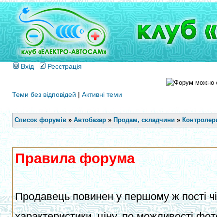
Вхід
Реєстрація
Теми без відповідей
|
Активні теми
Список форумів
»
Автобазар
»
Продам, складчини
»
Контролери
Правила форума
Продавець повинен у першому ж пості чіт
характеристики, ціну, по можливості фот