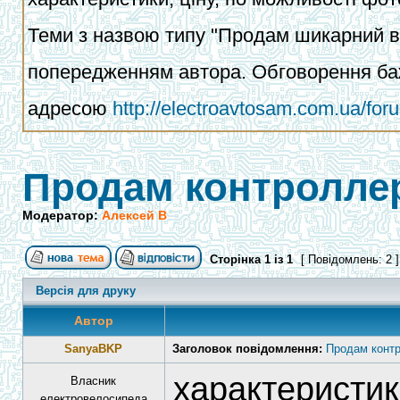
Теми з назвою типу "Продам шикарний ва
попередженням автора. Обговорення баж
адресою
http://electroavtosam.com.ua/fo
Продам контроллер
Модератор:
Алексей В
Сторінка
1
із
1
[ Повідомлень: 2 
Версія для друку
Автор
SanyaBKP
Заголовок повідомлення:
Продам контр
характеристик
Власник
електровелосипеда