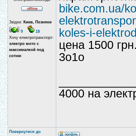
bike.com.ua/ko
elektrotranspor
Звідки:
Киев, Позняки
koles-i-elektr
9
18
Хочу електротранспорт:
цена 1500 грн
электро мото с
максималкой под
3о1о
сотню
____________
4000 на элект
Повернутися до