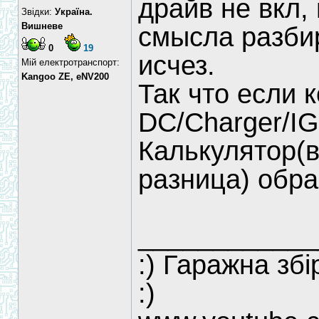
драйв не вкл,
Звідки:
Україна.
Вишневе
смысла разбир
0
19
исчез.
Мій електротранспорт:
Kangoo ZE, eNV200
Так что если 
DC/Charger/IG
Калькулятор(
разница) обр
____________
:) Гаражна зб
:)