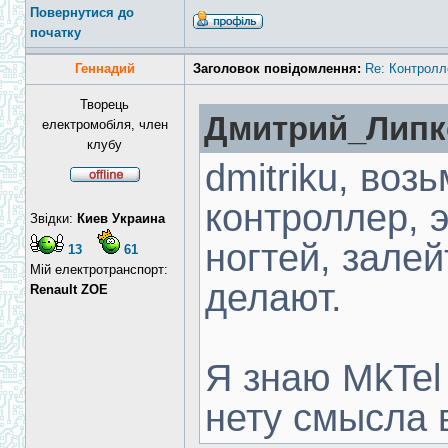
Повернутися до
початку
Геннадий
Заголовок повідомлення:
Re: Контролл
Творець
Дмитрий_Липко
електромобіля, член
клубу
dmitriku, во
контроллер, 
Звідки:
Киев Украина
ногтей, залей
13
61
Мій електротранспорт:
делают.
Renault ZOE
Я знаю MkTel 
нету смысла 