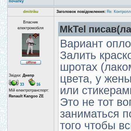
початку
dmitriku
Заголовок повідомлення:
Re: Контролл
Власник
MkTel писав(ла
електромобіля
Вариант опл
Залить краск
шротах (лако
цвета, у жены
Звідки:
Днепр
33
16
или стикерам
Мій електротранспорт:
Renault Kangoo ZE
Это не тот во
заниматься п
того чтобы вс