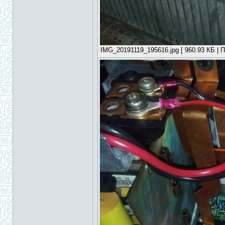
IMG_20191119_195616.jpg [ 960.93 КБ | П