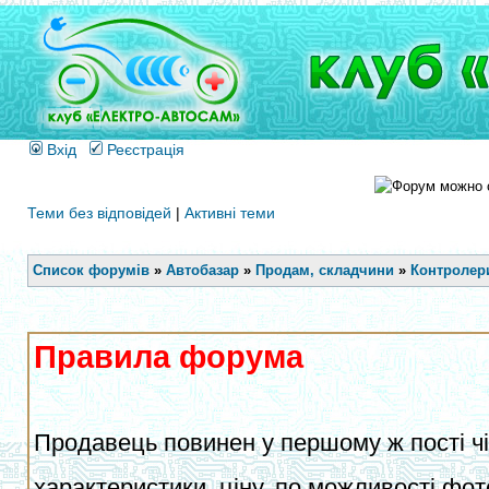
Вхід
Реєстрація
Теми без відповідей
|
Активні теми
Список форумів
»
Автобазар
»
Продам, складчини
»
Контролери
Правила форума
Продавець повинен у першому ж пості чіт
характеристики, ціну, по можливості фот