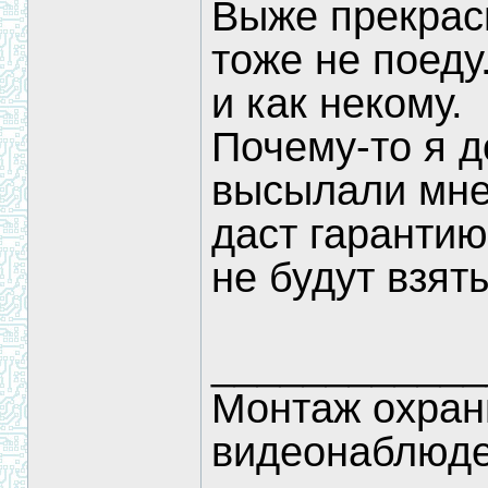
Выже прекрасн
тоже не поеду
и как некому.
Почему-то я д
высылали мне 
даст гарантию
не будут взя
____________
Монтаж охран
видеонаблюд