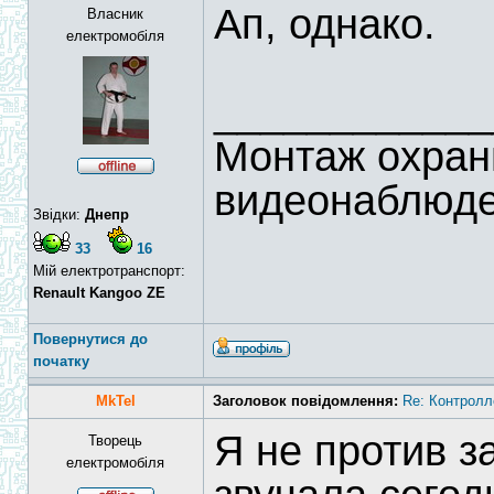
Ап, однако.
Власник
електромобіля
____________
Монтаж охран
видеонаблюд
Звідки:
Днепр
33
16
Мій електротранспорт:
Renault Kangoo ZE
Повернутися до
початку
MkTel
Заголовок повідомлення:
Re: Контролл
Я не против з
Творець
електромобіля