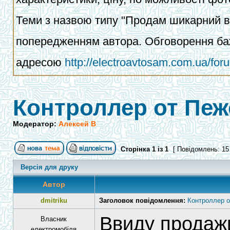
Теми з назвою типу "Продам шикарний ва
попередженням автора. Обговорення баж
адресою
http://electroavtosam.com.ua/fo
Контроллер от Пеж
Модератор:
Алексей В
Сторінка
1
із
1
[ Повідомлень: 15
Версія для друку
Автор
dmitriku
Заголовок повідомлення:
Контроллер о
Ввиду продаж
Власник
електромобіля