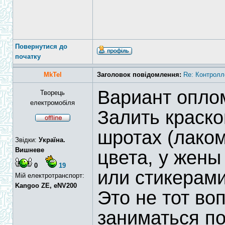
Повернутися до
початку
MkTel
Заголовок повідомлення:
Re: Контролл
Вариант опло
Творець
електромобіля
Залить краско
шротах (лаком
Звідки:
Україна.
Вишневе
цвета, у жены
0
19
или стикерами
Мій електротранспорт:
Kangoo ZE, eNV200
Это не тот во
заниматься п