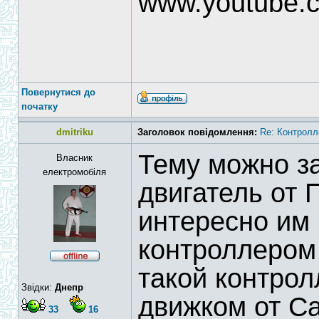
www.youtube.
Повернутися до
початку
dmitriku
Заголовок повідомлення:
Re: Контролл
Тему можно з
Власник
електромобіля
двигатель от 
интересно им
контроллером
такой контрол
Звідки:
Днепр
движком от Са
33
16