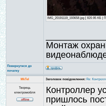
IMG_20191119_193658.jpg [ 820.95 КБ | П
____________
Монтаж охран
видеонаблюд
Повернутися до
початку
MkTel
Заголовок повідомлення:
Re: Контролл
Контроллер ус
Творець
електромобіля
пришлось пост