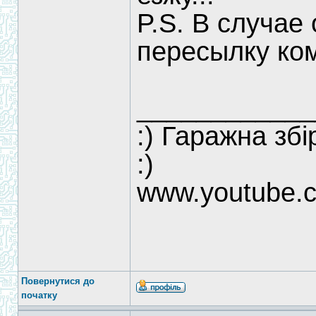
P.S. В случае
пересылку ко
____________
:) Гаражна зб
:)
www.youtube.
Повернутися до
початку