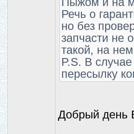
Пыжом и на м
Речь о гарант
но без провер
запчасти не 
такой, на нем 
P.S. В случае
пересылку к
Добрый день 