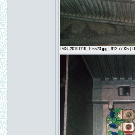
IMG_20191119_195523.jpg [ 912.77 КБ | П