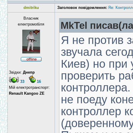
dmitriku
Заголовок повідомлення:
Re: Контролл
Власник
MkTel писав(ла
електромобіля
Я не против з
звучала сего
Киев) но при
проверить ра
Звідки:
Днепр
33
16
контроллера.
Мій електротранспорт:
Renault Kangoo ZE
не поеду кон
контроллер к
(доверенному