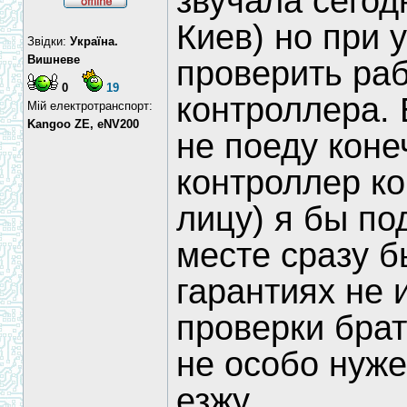
звучала сегод
Киев) но при 
Звідки:
Україна.
Вишневе
проверить ра
0
19
контроллера. 
Мій електротранспорт:
Kangoo ZE, eNV200
не поеду коне
контроллер ко
лицу) я бы п
месте сразу б
гарантиях не и
проверки брат
не особо нуже
езжу...