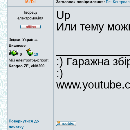
MkTel
Заголовок повідомлення:
Re: Контролл
Up
Творець
електромобіля
Или тему мож
Звідки:
Україна.
Вишневе
____________
0
19
:) Гаражна зб
Мій електротранспорт:
Kangoo ZE, eNV200
:)
www.youtube.
Повернутися до
початку