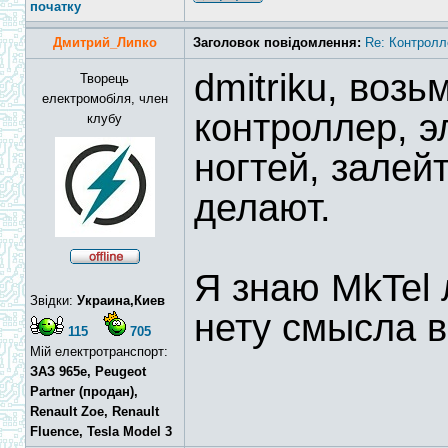
початку
Дмитрий_Липко
Заголовок повідомлення:
Re: Контролл
dmitriku, воз
Творець
електромобіля, член
контроллер, 
клубу
ногтей, залей
делают.
Я знаю MkTel 
Звідки:
Украина,Киев
нету смысла в
115
705
Мій електротранспорт:
ЗАЗ 965e, Peugeot
Partner (продан),
Renault Zoe, Renault
Fluence, Tesla Model 3