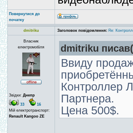
Повернутися до
початку
dmitriku
Заголовок повідомлення:
Re: Контролл
Власник
dmitriku писав(
електромобіля
Ввиду прода
приобретённы
Контроллер Л
Партнера.
Звідки:
Днепр
33
16
Цена 500$.
Мій електротранспорт:
Renault Kangoo ZE