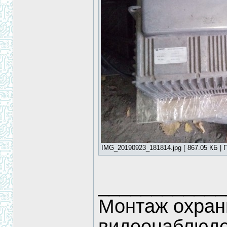
IMG_20190923_181814.jpg [ 867.05 КБ | П
____________
Монтаж охран
видеонаблюд