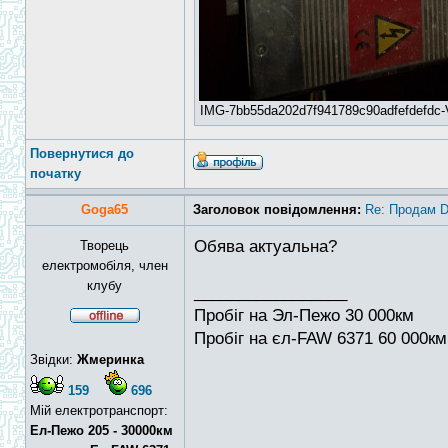
IMG-7bb55da202d7f941789c90adfefdefdc-V.
Повернутися до
початку
Goga65
Заголовок повідомлення:
Re: Продам D
Обява актуальна?
Творець
електромобіля, член
клубу
_________________
Пробіг на Эл-Пежо 30 000км
Пробіг на єл-FAW 6371 60 000км
Звідки:
Жмеринка
159
696
Мій електротранспорт:
Ел-Пежо 205 - 30000км