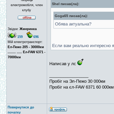
Shel писав(ла):
електромобіля, член
клубу
Goga65 писав(ла):
Обява актуальна?
Звідки:
Жмеринка
159
696
Мій електротранспорт:
Если вам реально интересно я
Ел-Пежо 205 - 30000км
........ ..... Ел-FAW 6371 -
70000км
Написав у лс
_________________
Пробіг на Эл-Пежо 30 000км
Пробіг на єл-FAW 6371 60 000км
Повернутися до
початку