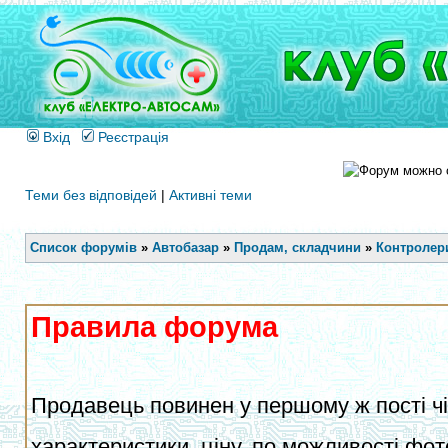
Вхід
Реєстрація
Теми без відповідей
|
Активні теми
Список форумів
»
Автобазар
»
Продам, складчини
»
Контролери
Правила форума
Продавець повинен у першому ж пості чіт
характеристики, ціну, по можливості фот