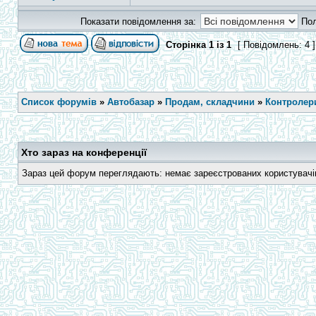
Показати повідомлення за:
По
Сторінка
1
із
1
[ Повідомлень: 4 
Список форумів
»
Автобазар
»
Продам, складчини
»
Контролери
Хто зараз на конференції
Зараз цей форум переглядають: немає зареєстрованих користувачів 