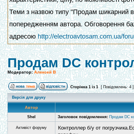
Теми з назвою типу "Продам шикарний ва
попередженням автора. Обговорення баж
адресою
http://electroavtosam.com.ua/fo
Продам DC контрол
Модератор:
Алексей В
Сторінка
1
із
1
[ Повідомлень: 4 
Версія для друку
Автор
Shel
Заголовок повідомлення:
Продам DC к
Контроллер б/у от погрузчика.
Активіст форуму