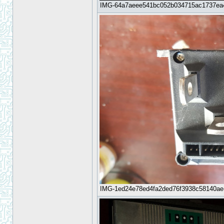
IMG-64a7aeee541bc052b034715ac1737ea4-V
IMG-1ed24e78ed4fa2ded76f3938c58140ae-V.