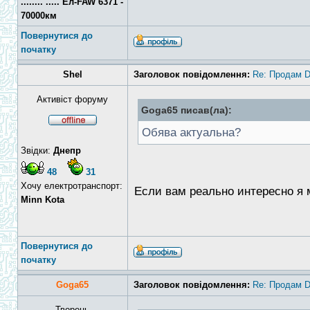
........ ..... Ел-FAW 6371 -
70000км
Повернутися до
початку
Shel
Заголовок повідомлення:
Re: Продам D
Активіст форуму
Goga65 писав(ла):
Обява актуальна?
Звідки:
Днепр
48
31
Хочу електротранспорт:
Если вам реально интересно я 
Minn Kota
Повернутися до
початку
Goga65
Заголовок повідомлення:
Re: Продам D
Творець