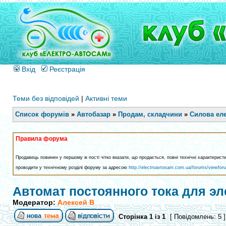
Вхід
Реєстрація
Теми без відповідей
|
Активні теми
Список форумів
»
Автобазар
»
Продам, складчини
»
Силова еле
Правила форума
Продавець повинен у першому ж пості чітко вказати, що продається, повні технічні характерист
проводити у технічному розділі форуму за адресою
http://electroavtosam.com.ua/forums/viewfor
Автомат постоянного тока для эл
Модератор:
Алексей В
Сторінка
1
із
1
[ Повідомлень: 5 