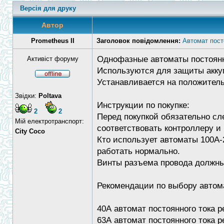
Версія для друку
Автор
Prometheus II
Заголовок повідомлення:
Автомат пост
Однофазные автоматы постоянно
Активіст форуму
Используются для защиты аккум
Устанавливается на положитель
Звідки:
Poltava
Инструкции по покупке:
2
2
Перед покупкой обязательно сл
Мій електротранспорт:
соответствовать контроллеру и
City Coco
Кто использует автоматы 100А-
работать нормально.
Винты разъема провода должны 
Рекомендации по выбору автома
40А автомат постоянного тока р
63А автомат постоянного тока р