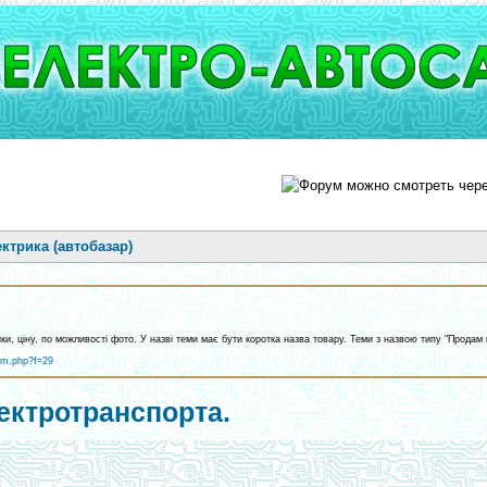
ктрика (автобазар)
ики, ціну, по можливості фото. У назві теми має бути коротка назва товару. Теми з назвою типу "Прод
um.php?f=29
ектротранспорта.
]