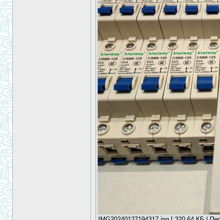
IMG20240127194317.jpg [ 320.64 КБ | Пер