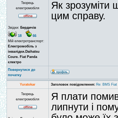
Як зрозуміти 
Творець
електромобіля
цим справу.
Звідки:
Бердичів
18
66
Мій електротранспорт:
Електромобіль з
інвалідки.Daihatsu
Coure. Fiat Panda
єлектро
Повернутися до
початку
Yuratokar
Заголовок повідомлення:
Re: BMS Fiat 
Я плати помив
Творець
електромобіля
липнути і пому
було може їх 