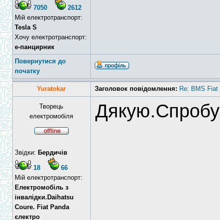
7050
2612
Мій електротранспорт:
Tesla S
Хочу електротранспорт:
е-панцирник
Повернутися до
початку
Yuratokar
Заголовок повідомлення:
Re: BMS Fiat 
Дякую.Спробу
Творець
електромобіля
Звідки:
Бердичів
18
66
Мій електротранспорт:
Електромобіль з
інвалідки.Daihatsu
Coure. Fiat Panda
єлектро