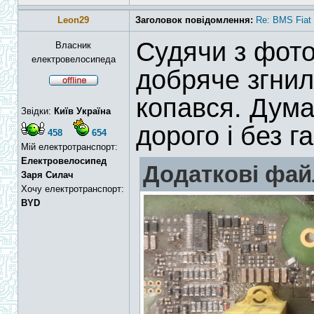
Leon29
Заголовок повідомлення:
Re: BMS Fiat 
Судячи з фото
Власник
електровелосипеда
добряче згнило
копався. Дума
Звідки:
Київ Україна
дорого і без га
458
654
Мій електротранспорт:
Електровелосипед
Додаткові фай
Заря Силач
Хочу електротранспорт:
BYD