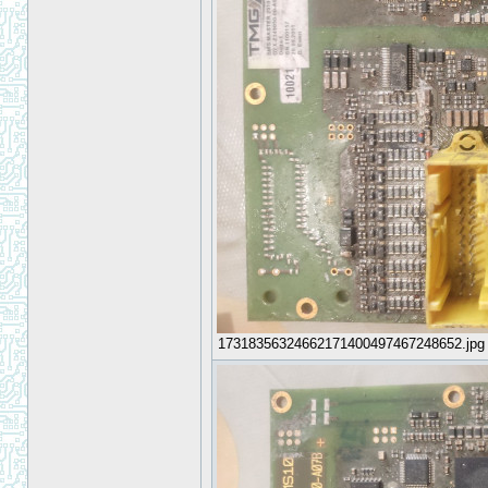
17318356324662171400497467248652.jpg [