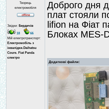
Доброго дня 
Творець
електромобіля
плат стояли по
lifion на Фіат
Звідки:
Бердичів
Блоках MES-
18
66
Мій електротранспорт:
Електромобіль з
інвалідки.Daihatsu
Coure. Fiat Panda
єлектро
Додаткові файли: