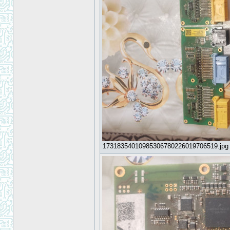
17318354010985306780226019706519.jpg [