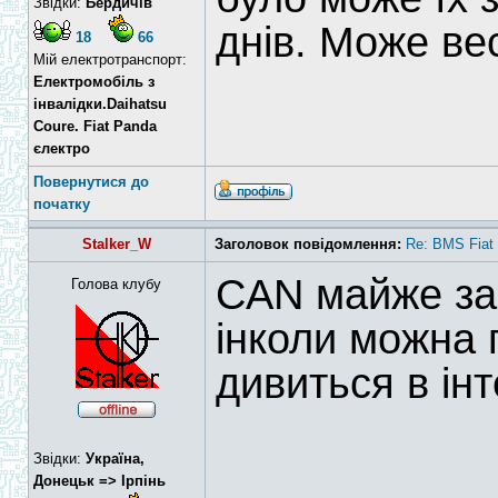
Звідки:
Бердичів
днів. Може ве
18
66
Мій електротранспорт:
Електромобіль з
інвалідки.Daihatsu
Coure. Fiat Panda
єлектро
Повернутися до
початку
Stalker_W
Заголовок повідомлення:
Re: BMS Fiat 
CAN майже зав
Голова клубу
інколи можна 
дивиться в інт
Звідки:
Україна,
Донецьк => Ірпінь