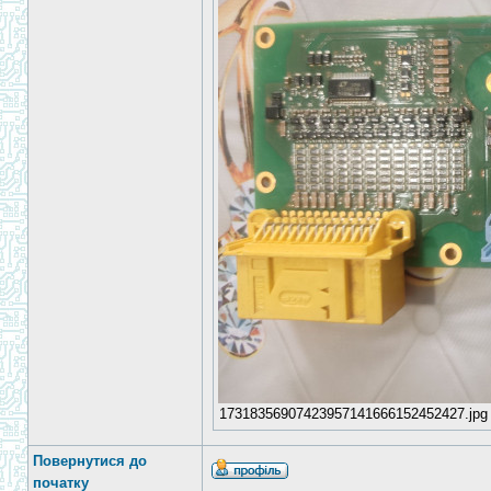
17318356907423957141666152452427.jpg [
Повернутися до
початку