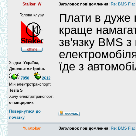
Stalker_W
Заголовок повідомлення:
Re: BMS Fiat 
Плати в дуже 
Голова клубу
краще намагат
зв'язку BMS з
електромобіля
їде з автомоб
Звідки:
Україна,
Донецьк => Ірпінь
7050
2612
Мій електротранспорт:
Tesla S
Хочу електротранспорт:
е-панцирник
Повернутися до
початку
Yuratokar
Заголовок повідомлення:
Re: BMS Fiat 