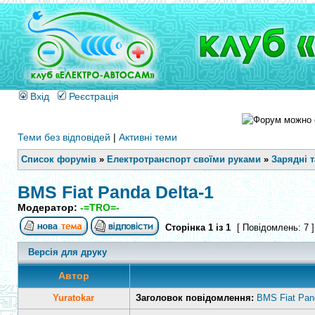
Вхід
Реєстрація
Теми без відповідей
|
Активні теми
Список форумів
»
Електротранспорт своїми руками
»
Зарядні 
BMS Fiat Panda Delta-1
Модератор:
-=TRO=-
Сторінка
1
із
1
[ Повідомлень: 7 
Версія для друку
Автор
Yuratokar
Заголовок повідомлення:
BMS Fiat Pan