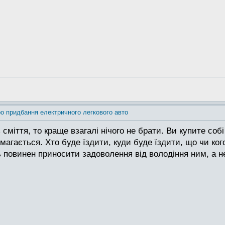
о придбання електричного легкового авто
міття, то краще взагалі нічого не брати. Ви купите собі
имагається. Хто буде їздити, куди буде їздити, що чи ког
 повинен приносити задоволення від володіння ним, а н