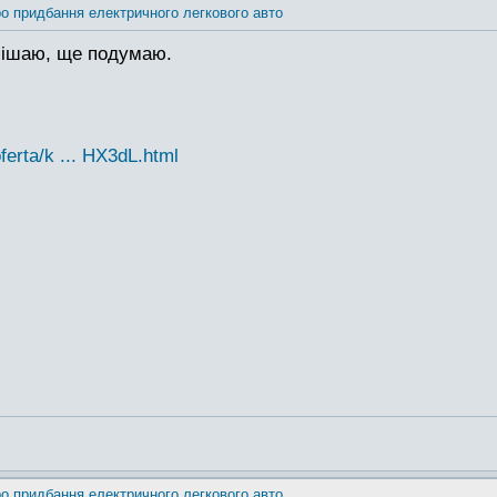
о придбання електричного легкового авто
спішаю, ще подумаю.
erta/k ... HX3dL.html
о придбання електричного легкового авто