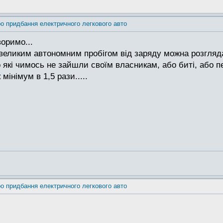
о придбання електричного легкового авто
воримо...
 великим автономним пробігом від заряду можна розгляд
то які чимось не зайшли своїм власникам, або биті, або пе
мінімум в 1,5 рази.....
о придбання електричного легкового авто