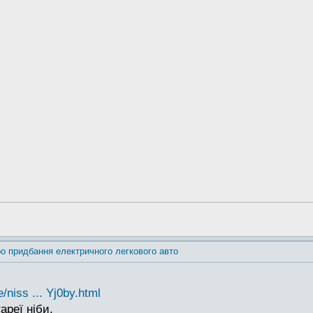
о придбання електричного легкового авто
/niss ... Yj0by.html
ареї ніби.