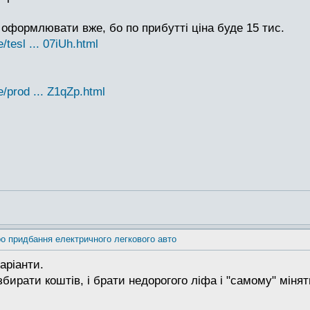
а оформлювати вже, бо по прибутті ціна буде 15 тис.
/tesl ... 07iUh.html
e/prod ... Z1qZp.html
о придбання електричного легкового авто
аріанти.
бирати коштів, і брати недорогого ліфа і "самому" мінят