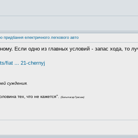
о придбання електричного легкового авто
му. Если одно из главных условий - запас хода, то лу
/fiat ... 21-chernyj
ней суждения.
оловина тех, что не кажется".
(Бальтасар Грасиан)