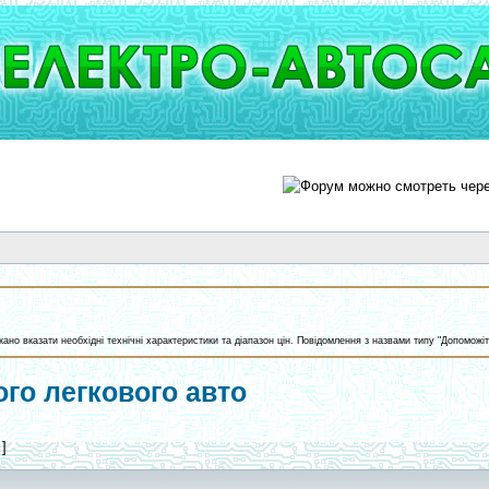
жано вказати необхідні технічні характеристики та діапазон цін. Повідомлення з назвами типу "Допоможі
го легкового авто
 ]