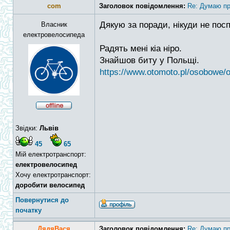
com
Заголовок повідомлення:
Re: Думаю пр
Дякую за поради, нікуди не по
Власник
електровелосипеда
Радять мені кіа ніро.
Знайшов биту у Польщі.
https://www.otomoto.pl/osobowe/of
Звідки:
Львів
45
65
Мій електротранспорт:
електровелосипед
Хочу електротранспорт:
доробити велосипед
Повернутися до
початку
ДядяВася
Заголовок повідомлення:
Re: Думаю пр