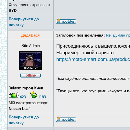
Хочу електротранспорт:
BYD
Повернутися до
початку
ДядяВася
Заголовок повідомлення:
Re: Думаю пр
Присоединяюсь к вышеизложенно
Site Admin
Например, такой вариант:
https://moto-smart.com.ua/products
_________________
Чем скуднее знания, тем категорич
Звідки:
город Киев
"Глупцы все, кто глупцами кажутся и п
423
1183
Мій електротранспорт:
Nissan Leaf
Повернутися до
початку