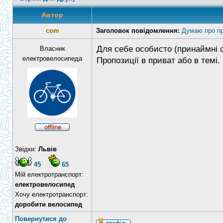
Автор
com
Заголовок повідомлення:
Думаю про пр
Для себе особисто (принаймні с
Власник
електровелосипеда
Пропозиції в приват або в темі.
Звідки:
Львів
45
65
Мій електротранспорт:
електровелосипед
Хочу електротранспорт:
доробити велосипед
Повернутися до