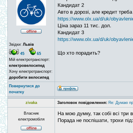
Кандидат 2
Авто в дорозі, але кредит треб
https://www.olx.ua/d/uk/obyavlenie
Ціна зараз 11 тис. дол.
Кандидат 3
https://www.olx.ua/d/uk/obyavleni
Звідки:
Львів
Що хто порадить?
45
65
Мій електротранспорт:
електровелосипед
Хочу електротранспорт:
доробити велосипед
Повернутися до
початку
zivaka
Заголовок повідомлення:
Re: Думаю пр
На мою думку, так собі всі три в
Власник
електромобіля
Порада не поспішати, трохи підз