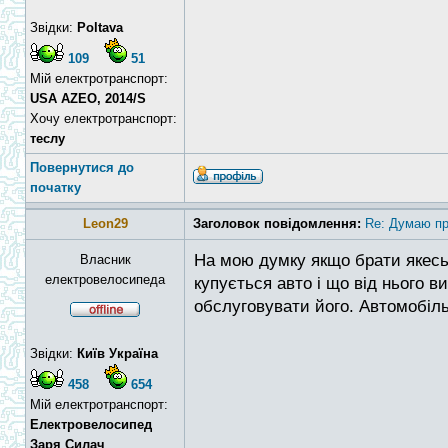
Звідки:
Poltava
109
51
Мій електротранспорт:
USA AZEO, 2014/S
Хочу електротранспорт:
теслу
Повернутися до
початку
Leon29
Заголовок повідомлення:
Re: Думаю пр
На мою думку якщо брати якесь с
Власник
електровелосипеда
купується авто і що від нього в
обслуговувати його. Автомобіль
Звідки:
Київ Україна
458
654
Мій електротранспорт:
Електровелосипед
Заря Силач