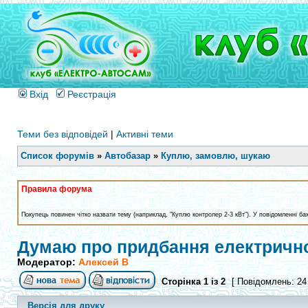
Вхід
Реєстрація
Теми без відповідей
|
Активні теми
Список форумів
»
Автобазар
»
Куплю, замовлю, шукаю
Правила форума
Покупець повинен чітко назвати тему (наприклад, "Куплю контролер 2-3 кВт"). У повідомленні ба
Думаю про придбання електрично
Модератор:
Алексей В
Сторінка
1
із
2
[ Повідомлень: 24
Версія для друку