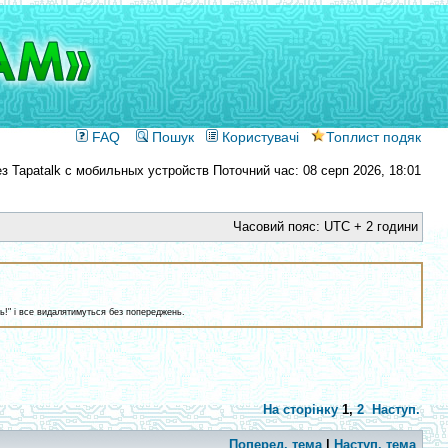
FAQ
Пошук
Користувачі
Топлист подяк
Поточний час: 08 серп 2026, 18:01
Часовий пояс: UTC + 2 години
ть!" і все видалятимуться без попереджень.
На сторінку
1
,
2
Наступ.
Поперед. тема
|
Наступ. тема