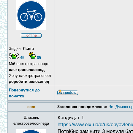
Звідки:
Львів
45
65
Мій електротранспорт:
електровелосипед
Хочу електротранспорт:
доробити велосипед
Повернутися до
початку
com
Заголовок повідомлення:
Re: Думаю пр
Кандидат 1
Власник
електровелосипеда
https://www.olx.ua/d/uk/obyavlenie
Потрібно замінити 3 модуля бат