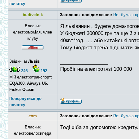
початку
budivelnik
Заголовок повідомлення:
Re: Думаю пр
Я львівянин , будете дома-пого
Власник
електромобіля, член
У бюджеті 300000 грн та ще й з
клубу
40квт*год, .... або китайські ав
Тому бюджет треба піднімати як 
Звідки:
м Львів
_________________
Пробіг на електротязі 100 000
245
192
Мій електротранспорт:
EQA300, Aiways U6,
Fisker Ocean
Повернутися до
початку
com
Заголовок повідомлення:
Re: Думаю пр
Тоді хіба за допомогою кредиту.
Власник
електровелосипеда