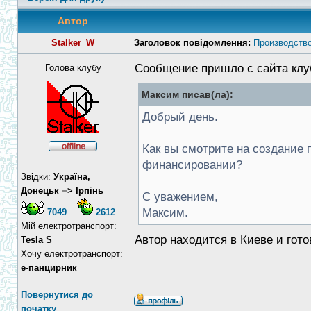
Автор
Stalker_W
Заголовок повідомлення:
Производство
Сообщение пришло с сайта клу
Голова клубу
Максим писав(ла):
Добрый день.
Как вы смотрите на создание 
финансировании?
Звідки:
Україна,
Донецьк => Ірпінь
С уважением,
Максим.
7049
2612
Мій електротранспорт:
Автор находится в Киеве и гот
Tesla S
Хочу електротранспорт:
е-панцирник
Повернутися до
початку