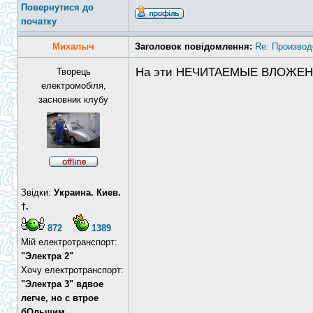
Повернутися до
початку
Михалыч
Заголовок повідомлення:
Re: Производ
На эти НЕЧИТАЕМЫЕ ВЛОЖЕН
Творець
електромобіля,
засновник клубу
Звідки:
Украина. Киев.
†.
872
1389
Мій електротранспорт:
"Электра 2"
Хочу електротранспорт:
"Электра 3" вдвое
легче, но с втрое
бОльшим