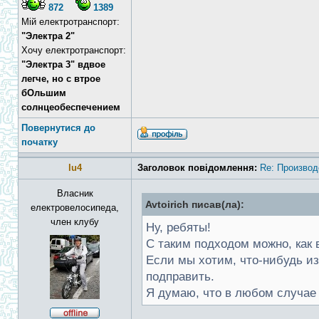
872
1389
Мій електротранспорт:
"Электра 2"
Хочу електротранспорт:
"Электра 3" вдвое
легче, но с втрое
бОльшим
солнцеобеспечением
Повернутися до
початку
lu4
Заголовок повідомлення:
Re: Производ
Власник
Avtoirich писав(ла):
електровелосипеда,
член клубу
Ну, ребяты!
С таким подходом можно, как в
Если мы хотим, что-нибудь из
подправить.
Я думаю, что в любом случае 