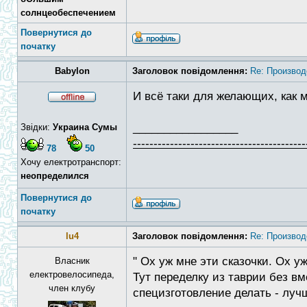
солнцеобеспечением
Повернутися до
початку
Babylon
Заголовок повідомлення:
Re: Производ
И всё таки для желающих, как 
_________________
Звідки:
Украина Сумы
------------------------------------------
78
50
Хочу електротранспорт:
неопределился
Повернутися до
початку
lu4
Заголовок повідомлення:
Re: Производ
" Ох уж мне эти сказочки. Ох уж
Власник
електровелосипеда,
Тут переделку из таврии без в
член клубу
специзготовление делать - луч