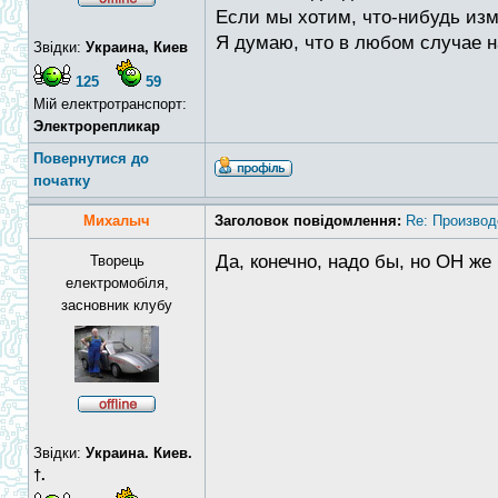
Если мы хотим, что-нибудь изм
Я думаю, что в любом случае на
Звідки:
Украина, Киев
125
59
Мій електротранспорт:
Электрорепликар
Повернутися до
початку
Михалыч
Заголовок повідомлення:
Re: Производ
Да, конечно, надо бы, но ОН же
Творець
електромобіля,
засновник клубу
Звідки:
Украина. Киев.
†.