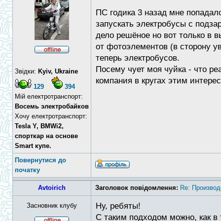
ПС годика 3 назад мне попадал
запускать электробусы с подзар
дело решёное но вот только в 
от фотоэлементов (в сторону ув
теперь электробусов.
Посему чует моя чуйка - что ре
Звідки:
Kyiv, Ukraine
компания в кругах этим интере
129
394
Мій електротранспорт:
Восемь электробайков
Хочу електротранспорт:
Tesla Y, BMWi2,
спорткар на основе
Smart купе.
Повернутися до
початку
Avtoirich
Заголовок повідомлення:
Re: Производ
Ну, ребяты!
Засновник клубу
С таким подходом можно, как в 