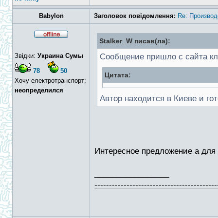
Babylon
Заголовок повідомлення:
Re: Производ
Stalker_W писав(ла):
Звідки:
Украина Сумы
Сообщение пришло с сайта кл
78
50
Цитата:
Хочу електротранспорт:
неопределился
Автор находится в Киеве и го
Интересное предложение а для
_________________
------------------------------------------