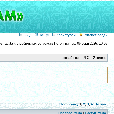
FAQ
Пошук
Користувачі
Топлист подяк
Поточний час: 06 серп 2026, 10:36
Часовий пояс: UTC + 2 години
На сторінку
1
,
2
,
3
,
4
Наступ.
Поперед. тема
|
Наступ. тема