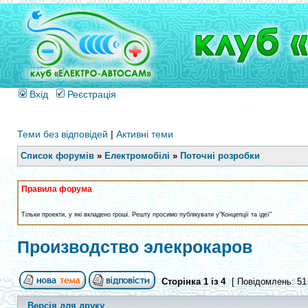
Вхід
Реєстрація
Теми без відповідей
|
Активні теми
Список форумів
»
Електромобілі
»
Поточні розробки
Правила форума
Тільки проекти, у які вкладено гроші. Решту просимо публікувати у"Концепції та ідеї"
Производство элекрокаров
Сторінка
1
із
4
[ Повідомлень: 51
Версія для друку