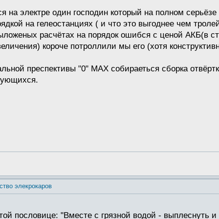
ся на электре один господин который на полном серьёзе
ядкой на гелеостанциях ( и что это выгоднее чем троле
выложеных расчётах на порядок ошибся с ценой АКБ(в ст
еличения) короче потроллили мы его (хотя конструктивна
альной преспективы "0" МАХ собираеться сборка отвёртк
сующихся.
ство элекрокаров
той пословице: "Вместе с грязной водой - выплеснуть и 