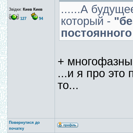
......А будущ
Звідки:
Киев Киев
который -
"б
127
94
постоянного 
+ многофазн
...и я про это
то...
Повернутися до
початку