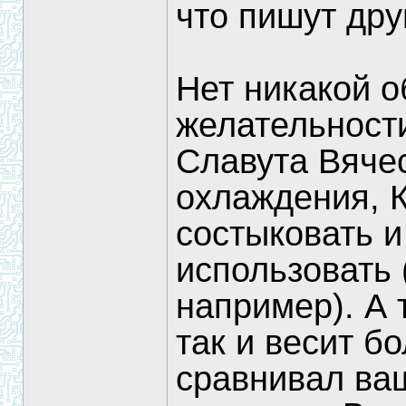
что пишут дру
Нет никакой о
желательност
Славута Вяче
охлаждения, К
состыковать 
использовать 
например). А 
так и весит б
сравнивал ва