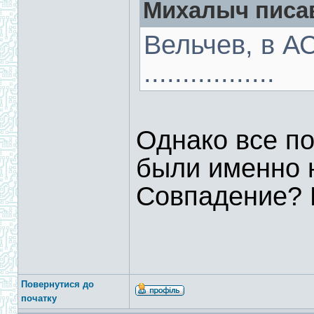
Михалыч писав
Вельчев, в А
.................
Однако все п
были именно 
Совпадение? 
Повернутися до
початку