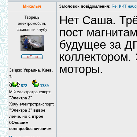
Михалыч
Заголовок повідомлення:
Re: КИТ набо
Нет Саша. Тр
Творець
електромобіля,
пост магнита
засновник клубу
будущее за Д
коллектором.
моторы.
Звідки:
Украина. Киев.
†.
872
1389
Мій електротранспорт:
"Электра 2"
Хочу електротранспорт:
"Электра 3" вдвое
легче, но с втрое
бОльшим
солнцеобеспечением