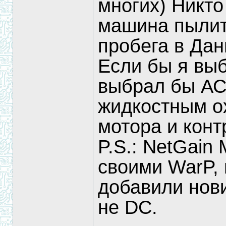
многих) Никто
машина пылитс
пробега в Дани
Если бы я выб
выбрал бы АС,
жидкостным о
мотора и конт
P.S.: NetGain
своими WarP, 
добавили нови
не DC.