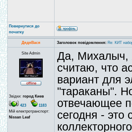
Повернутися до
початку
ДядяВася
Заголовок повідомлення:
Re: КИТ набо
Да, Михалыч, 
Site Admin
считаю, что 
вариант для э
"тараканы". Но
Звідки:
город Киев
отвечающее п
423
1183
сегодня - это 
Мій електротранспорт:
Nissan Leaf
коллекторного