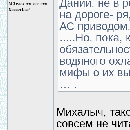
Дании, не в р
Мій електротранспорт:
Nissan Leaf
на дороге- р
АС приводом,
.....Но, пока,
обязательнос
водяного охл
мифы о их вы
… .
Михалыч, тако
совсем не чит