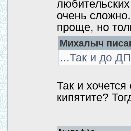
любительских
очень сложно
проще, но тол
Михалыч писав
...Так и до Д
Так и хочется
кипятите? То
Додаткові файли: