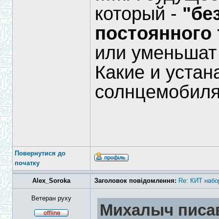
который -
"бе
постоянного 
или уменьшат
Какие и устан
солнцемобиля
Повернутися до
початку
Alex_Soroka
Заголовок повідомлення:
Re: КИТ набо
Ветеран руху
Михалыч писав