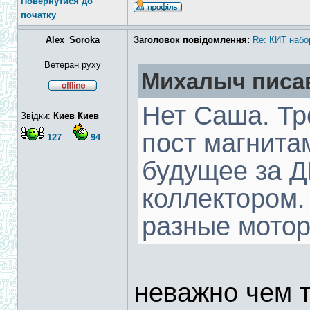
Повернутися до
початку
Alex_Soroka
Заголовок повідомлення:
Re: КИТ набо
Ветеран руху
Михалыч писав
Нет Саша. Тр
Звідки:
Киев Киев
пост магнит
127
94
будущее за Д
коллектором.
разные мотор
неважно чем 