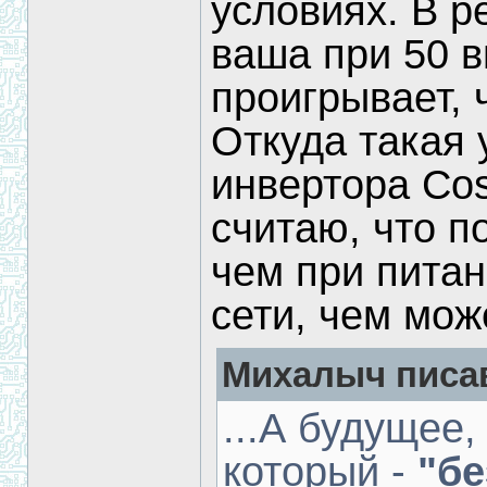
условиях. В р
ваша при 50 в
проигрывает, 
Откуда такая 
инвертора Cos
считаю, что п
чем при питан
сети, чем мож
Михалыч писав
...А будущее
который -
"б