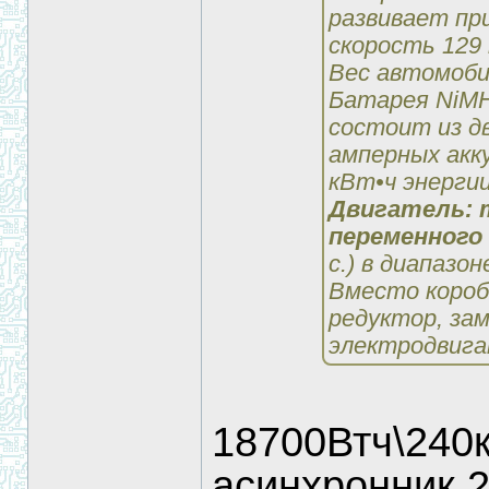
развивает пр
скорость 129 
Вес автомоби
Батарея NiMH 
состоит из д
амперных акк
кВт•ч энергии
Двигатель:
переменного
с.) в диапазон
Вместо короб
редуктор, за
электродвигат
18700Втч\240к
асинхронник 2