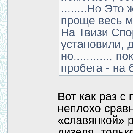
........Но Это
проще весь м
На Твизи Спо
установили, д
но...........,
пробега - на б
Вот как раз с
неплохо сравн
«славянкой» р
дизеля, тольк