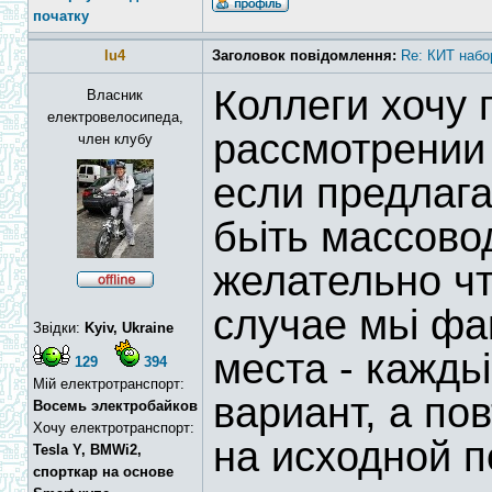
початку
lu4
Заголовок повідомлення:
Re: КИТ набо
Коллеги хочу 
Власник
електровелосипеда,
рассмотрении 
член клубу
если предлага
бьіть массово
желательно чт
случае мьі фа
Звідки:
Kyiv, Ukraine
места - каждь
129
394
Мій електротранспорт:
вариант, а по
Восемь электробайков
Хочу електротранспорт:
на исходной п
Tesla Y, BMWi2,
спорткар на основе