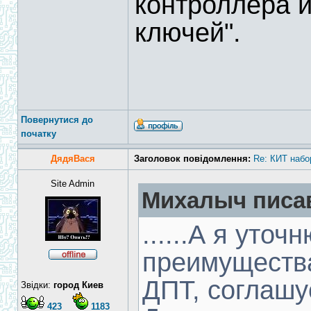
контроллера 
ключей".
Повернутися до
початку
ДядяВася
Заголовок повідомлення:
Re: КИТ набо
Site Admin
Михалыч писав
......А я уто
преимуществ
ДПТ, соглашус
Звідки:
город Киев
423
1183