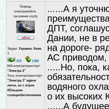
......А я уточ
Творець
електромобіля,
преимущества
засновник клубу
ДПТ, соглашус
Дании, не в р
на дороге- ря
Звідки:
Украина. Киев.
†.
АС приводом, 
872
1389
.....Но, пока, 
Мій електротранспорт:
"Электра 2"
обязательнос
Хочу електротранспорт:
"Электра 3" вдвое
водяного охл
легче, но с втрое
бОльшим
о их высоких К
солнцеобеспечением
......А будущ