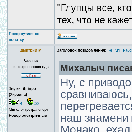
"Глупцы все, кт
тех, что не каже
Повернутися до
початку
Дмитрий М
Заголовок повідомлення:
Re: КИТ набо
Власник
Михалыч писав
електровелосипеда
Ну, с привод
Звідки:
Днiпро
сравниваюсь,
(Украина)
перегревается
4
50
Мій електротранспорт:
наш знаменит
Ровер электричный
Монако, ехал 