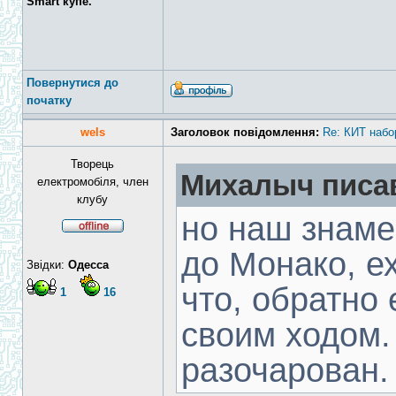
Smart купе.
Повернутися до
початку
wels
Заголовок повідомлення:
Re: КИТ набо
Творець
Михалыч писав
електромобіля, член
клубу
но наш знаме
до Монако, е
Звідки:
Одесса
что, обратно 
1
16
своим ходом.
разочарован. ...