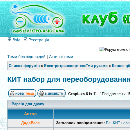
Вхід
Реєстрація
Теми без відповідей
|
Активні теми
Список форумів
»
Електротранспорт своїми руками
»
Концепції
КИТ набор для переоборудовани
Сторінка
6
із
11
[ Повідомлень: 1
Версія для друку
Автор
ДядяВася
Заголовок повідомлення:
Re: КИТ набо