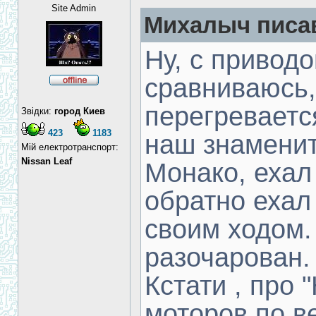
Site Admin
Михалыч писав
Ну, с привод
сравниваюсь,
перегревается
Звідки:
город Киев
423
1183
наш знаменит
Мій електротранспорт:
Nissan Leaf
Монако, ехал 
обратно ехал
своим ходом.
разочарован. ...
Кстати , про
моторов по ве