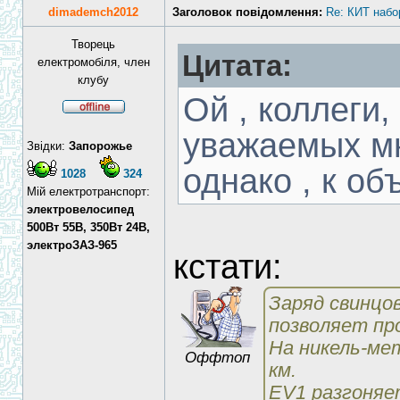
dimademch2012
Заголовок повідомлення:
Re: КИТ набо
Творець
Цитата:
електромобіля, член
клубу
Ой , коллеги,
уважаемых мн
Звідки:
Запорожье
однако , к об
1028
324
Мій електротранспорт:
электровелосипед
500Вт 55В, 350Вт 24В,
электроЗАЗ-965
кстати:
Заряд свинцо
позволяет пр
На никель-ме
Оффтоп
км.
EV1 разгоняет