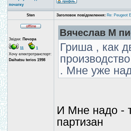
початку
Sten
Заголовок повідомлення:
Re: Peugeot E
Вячеслав М пи
Звідки:
Печора
Гриша , как 
11
1
Хочу електротранспорт:
производство
Daihatsu terios 1998
. Мне уже над
И Мне надо - 
партизан