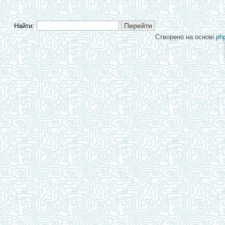
Найти:
Створено на основі
ph