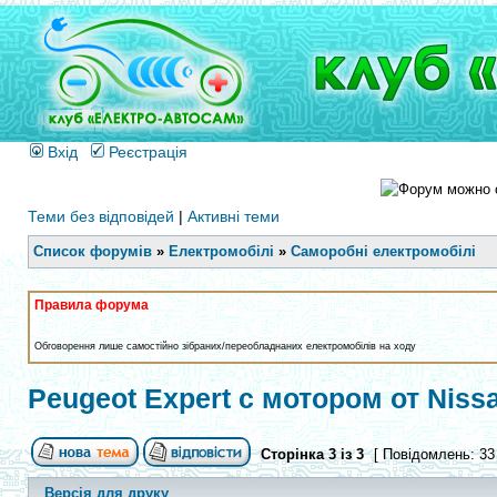
Вхід
Реєстрація
Теми без відповідей
|
Активні теми
Список форумів
»
Електромобілі
»
Саморобні електромобілі
Правила форума
Обговорення лише самостійно зібраних/переобладнаних електромобілів на ходу
Peugeot Expert с мотором от Nissan
Сторінка
3
із
3
[ Повідомлень: 33
Версія для друку