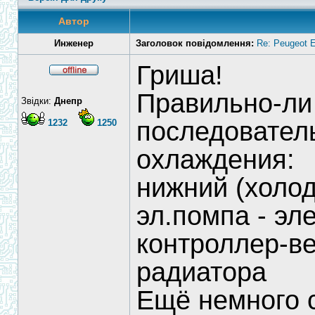
Автор
Инженер
Заголовок повідомлення:
Re: Peugeot E
Гриша!
Правильно-ли
Звідки:
Днепр
последовател
1232
1250
охлаждения:
нижний (холод
эл.помпа - эл
контроллер-ве
радиатора
Ещё немного 