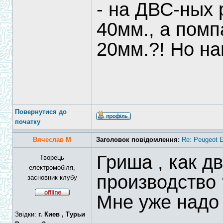
- на ДВС-ных 
40мм., а помп
20мм.?! Но на
Повернутися до
початку
Вячеслав М
Заголовок повідомлення:
Re: Peugeot E
Гриша , как д
Творець
електромобіля,
производство 
засновник клубу
Мне уже надо 
Звідки:
г. Киев , Турьи