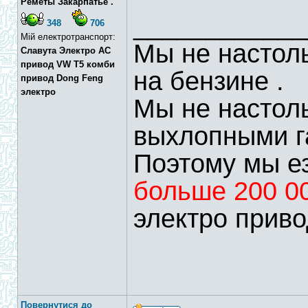
Реметы Закарпатье .
____________
348
706
Мій електротранспорт:
Мы не настоль
Славута Электро АС
привод VW T5 комби
на бензине .
привод Dong Feng
электро
Мы не настол
выхлопными г
Поэтому мы ез
больше 200 0
электро приво
Повернутися до