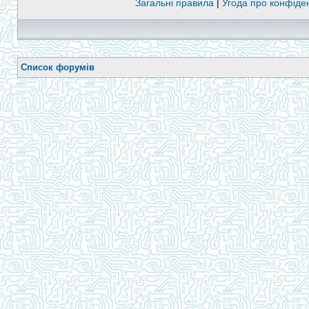
Загальні правила
|
Угода про конфіден
Список форумів