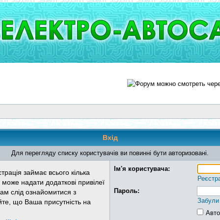
Вхід
Для перегляду списку користувачів ви повинні бути авторизовані.
Ім'я користувача:
трація займає всього кілька
Реєстр
 може надати додаткові привілеї
Пароль:
Вам слід ознайомитися з
Забули
йте, що Ваша присутність на
Авто