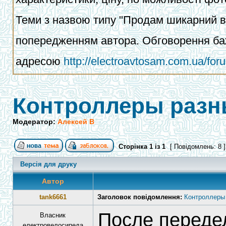
Теми з назвою типу "Продам шикарний ва
попередженням автора. Обговорення баж
адресою
http://electroavtosam.com.ua/fo
Контроллеры разн
Модератор:
Алексей В
Сторінка
1
із
1
[ Повідомлень: 8 
Версія для друку
Автор
tank6661
Заголовок повідомлення:
Контроллеры
После переде
Власник
електровелосипеда