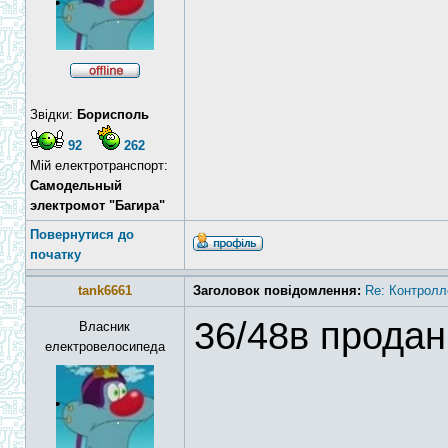
Звідки:
Борисполь
92
262
Мій електротранспорт:
Самодельный
электромот "Багира"
Повернутися до
початку
tank6661
Заголовок повідомлення:
Re: Контролл
36/48в продан
Власник
електровелосипеда