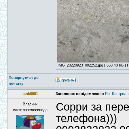
IMG_20220923_092252.jpg [ 658.48 КБ | П
Повернутися до
початку
tank6661
Заголовок повідомлення:
Re: Контролл
Сорри за пер
Власник
електровелосипеда
телефона)))