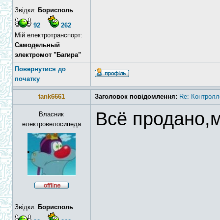
Звідки:
Борисполь
92
262
Мій електротранспорт:
Самодельный
электромот "Багира"
Повернутися до
початку
tank6661
Заголовок повідомлення:
Re: Контролл
Всё продано,м
Власник
електровелосипеда
Звідки:
Борисполь