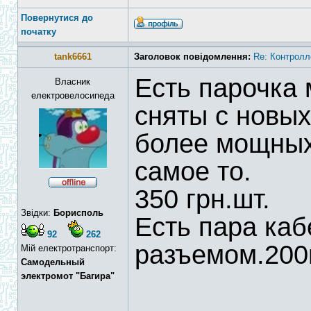
Повернутися до
початку
tank6661
Заголовок повідомлення:
Re: Контролл
Есть парочка
Власник
електровелосипеда
сняты с новых
более мощных
самое то.
350 грн.шт.
Звідки:
Борисполь
Есть пара каб
92
262
разъемом.200г
Мій електротранспорт:
Самодельный
электромот "Багира"