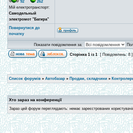
92
262
Мій електротранспорт:
Самодельный
электромот "Багира"
Повернутися до
початку
Показати повідомлення за:
По
Сторінка
1
із
1
[ Повідомлень: 8 
Список форумів
»
Автобазар
»
Продам, складчини
»
Контролери
Хто зараз на конференції
Зараз цей форум переглядають: немає зареєстрованих користувачів 