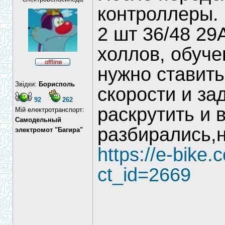
контроллеры.
2 шт 36/48 29
холлов, обуче
нужно ставить
Звідки:
Борисполь
скорости и за
92
262
раскрутить и 
Мій електротранспорт:
Самодельный
разбирались,н
электромот "Багира"
https://e-bike.
ct_id=2669