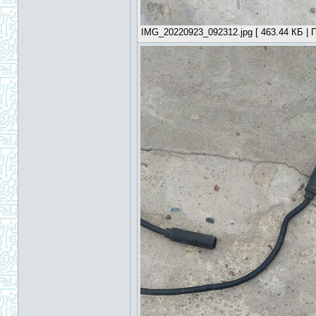
IMG_20220923_092312.jpg [ 463.44 КБ | П