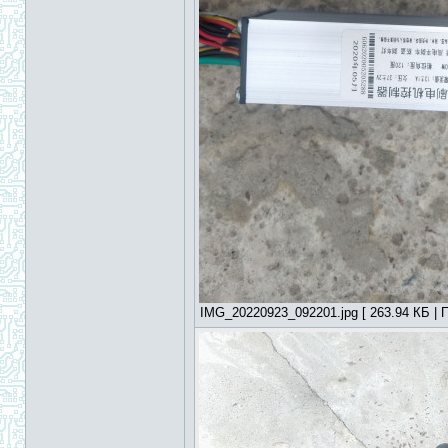
IMG_20220923_092201.jpg [ 263.94 КБ | П