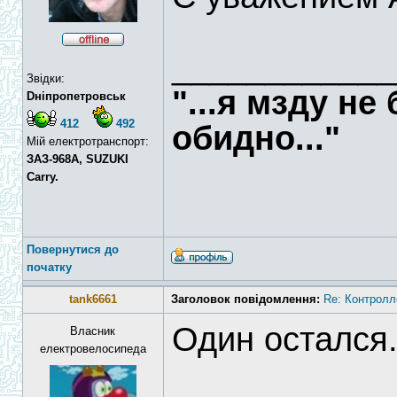
____________
Звідки:
"...я мзду не
Dніпропетровськ
412
492
обидно..."
Мій електротранспорт:
ЗАЗ-968А, SUZUKI
Carry.
Повернутися до
початку
tank6661
Заголовок повідомлення:
Re: Контролл
Один остался.
Власник
електровелосипеда