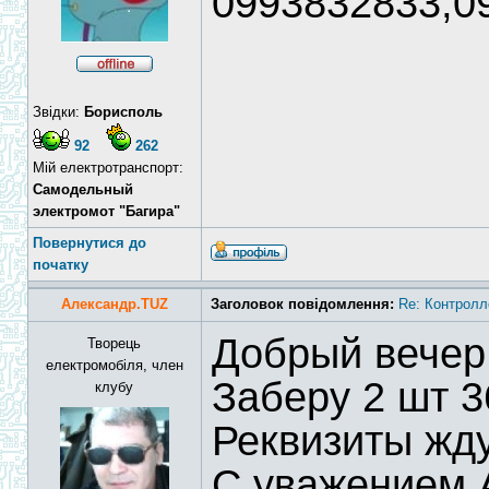
0993832833,0
Звідки:
Борисполь
92
262
Мій електротранспорт:
Самодельный
электромот "Багира"
Повернутися до
початку
Александр.TUZ
Заголовок повідомлення:
Re: Контролл
Добрый вечер
Творець
електромобіля, член
Заберу 2 шт 3
клубу
Реквизиты жду
С уважением 