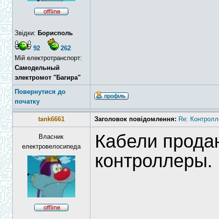
Звідки:
Борисполь
92
262
Мій електротранспорт:
Самодельный
электромот "Багира"
Повернутися до
початку
tank6661
Заголовок повідомлення:
Re: Контролл
Кабели прода
Власник
електровелосипеда
контроллеры.