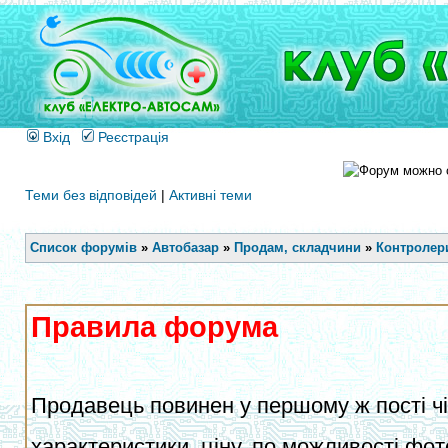
Вхід
Реєстрація
Теми без відповідей
|
Активні теми
Список форумів
»
Автобазар
»
Продам, складчини
»
Контролери
Правила форума
Продавець повинен у першому ж пості чіт
характеристики, ціну, по можливості фот