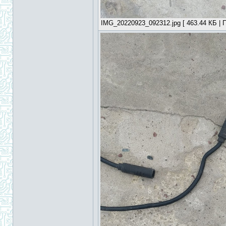
IMG_20220923_092312.jpg [ 463.44 КБ | П