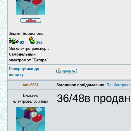
Звідки:
Борисполь
92
262
Мій електротранспорт:
Самодельный
электромот "Багира"
Повернутися до
початку
tank6661
Заголовок повідомлення:
Re: Контролл
36/48в продан
Власник
електровелосипеда