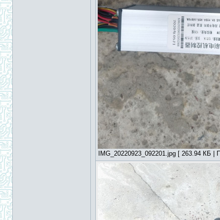
IMG_20220923_092201.jpg [ 263.94 КБ | П