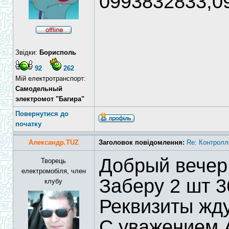
0993832833,0
Звідки:
Борисполь
92
262
Мій електротранспорт:
Самодельный
электромот "Багира"
Повернутися до
початку
Александр.TUZ
Заголовок повідомлення:
Re: Контролл
Добрый вечер
Творець
електромобіля, член
Заберу 2 шт 3
клубу
Реквизиты жду
С уважением 