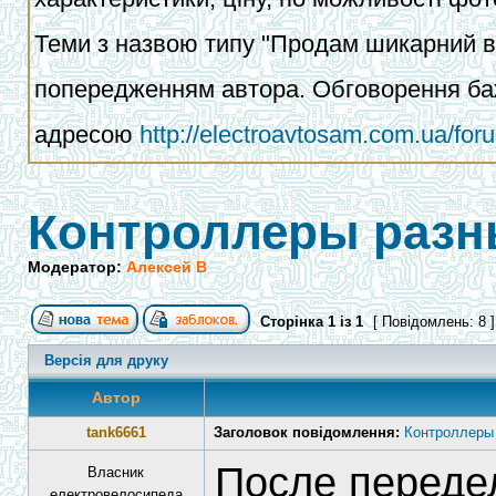
Теми з назвою типу "Продам шикарний ва
попередженням автора. Обговорення баж
адресою
http://electroavtosam.com.ua/fo
Контроллеры разн
Модератор:
Алексей В
Сторінка
1
із
1
[ Повідомлень: 8 
Версія для друку
Автор
tank6661
Заголовок повідомлення:
Контроллеры
После переде
Власник
електровелосипеда