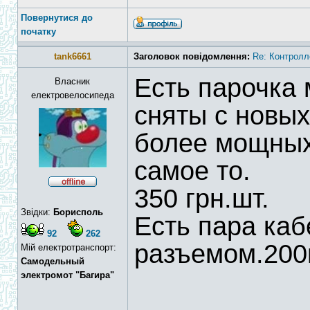
Повернутися до
початку
tank6661
Заголовок повідомлення:
Re: Контролл
Есть парочка
Власник
електровелосипеда
сняты с новых
более мощных
самое то.
350 грн.шт.
Звідки:
Борисполь
Есть пара каб
92
262
разъемом.200г
Мій електротранспорт:
Самодельный
электромот "Багира"