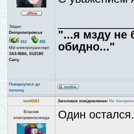
____________
Звідки:
"...я мзду не
Dніпропетровськ
412
492
обидно..."
Мій електротранспорт:
ЗАЗ-968А, SUZUKI
Carry.
Повернутися до
початку
tank6661
Заголовок повідомлення:
Re: Контролл
Один остался.
Власник
електровелосипеда