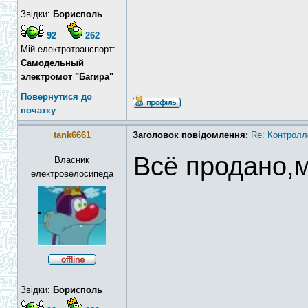
Звідки:
Борисполь
92
262
Мій електротранспорт:
Самодельный
электромот "Багира"
Повернутися до
початку
tank6661
Заголовок повідомлення:
Re: Контролл
Всё продано,м
Власник
електровелосипеда
Звідки:
Борисполь