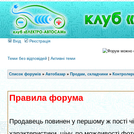
Вхід
Реєстрація
Теми без відповідей
|
Активні теми
Список форумів
»
Автобазар
»
Продам, складчини
»
Контролери
Правила форума
Продавець повинен у першому ж пості чіт
характеристики, ціну, по можливості фот