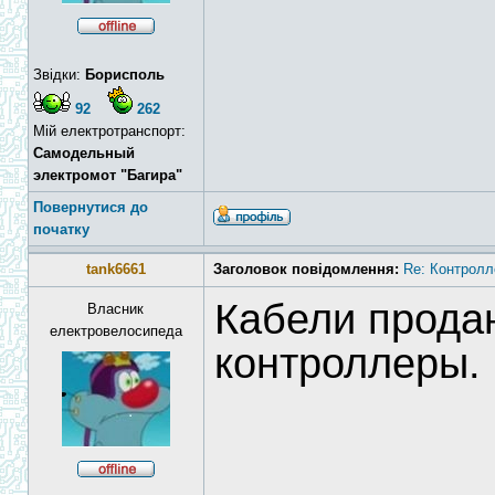
Звідки:
Борисполь
92
262
Мій електротранспорт:
Самодельный
электромот "Багира"
Повернутися до
початку
tank6661
Заголовок повідомлення:
Re: Контролл
Кабели прода
Власник
електровелосипеда
контроллеры.