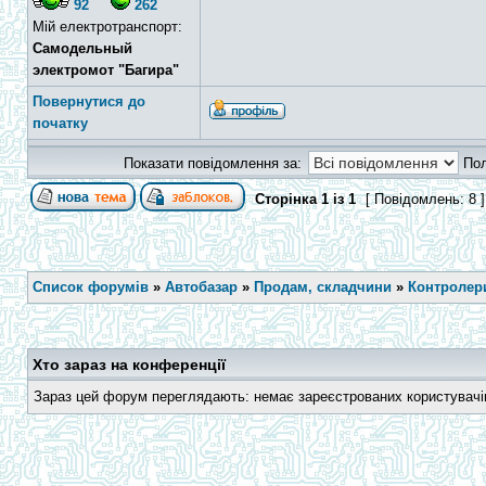
92
262
Мій електротранспорт:
Самодельный
электромот "Багира"
Повернутися до
початку
Показати повідомлення за:
По
Сторінка
1
із
1
[ Повідомлень: 8 
Список форумів
»
Автобазар
»
Продам, складчини
»
Контролери
Хто зараз на конференції
Зараз цей форум переглядають: немає зареєстрованих користувачів 