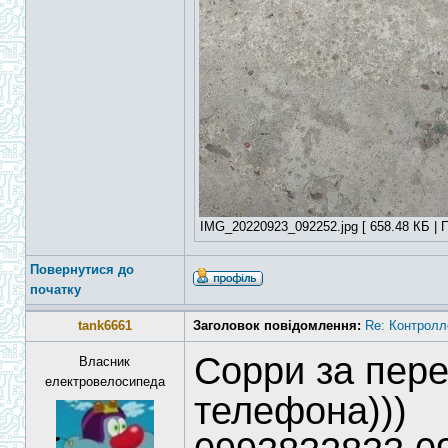
IMG_20220923_092252.jpg [ 658.48 КБ | П
Повернутися до
початку
tank6661
Заголовок повідомлення:
Re: Контролл
Сорри за пер
Власник
електровелосипеда
телефона)))