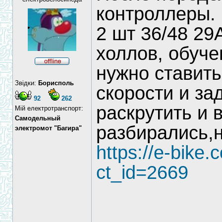
контроллеры.
2 шт 36/48 29
холлов, обуче
нужно ставить
Звідки:
Борисполь
скорости и за
92
262
раскрутить и 
Мій електротранспорт:
Самодельный
разбирались,н
электромот "Багира"
https://e-bike.
ct_id=2669