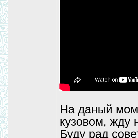
На даный мом
кузовом, жду 
Буду рад сове