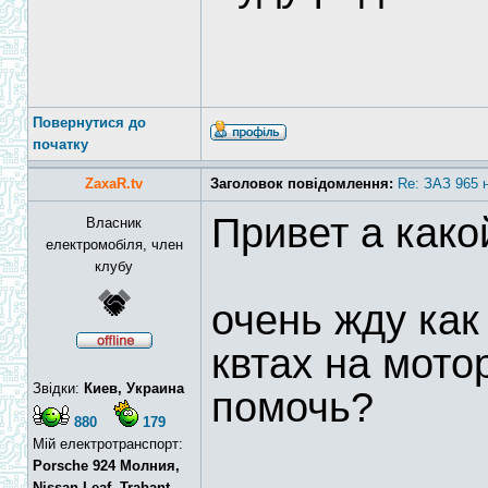
Повернутися до
початку
ZaxaR.tv
Заголовок повідомлення:
Re: ЗАЗ 965 
Привет а како
Власник
електромобіля, член
клубу
очень жду как
квтах на мото
Звідки:
Киев, Украина
помочь?
880
179
Мій електротранспорт:
Porsche 924 Молния,
Nissan Leaf, Trabant