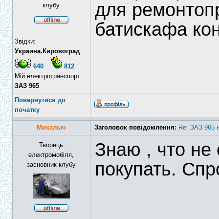
для ремонтопр
клубу
батискафа ко
Звідки:
Украина.Кировоград
640
812
Мій електротранспорт:
ЗАЗ 965
Повернутися до
початку
Михалыч
Заголовок повідомлення:
Re: ЗАЗ 965 
Знаю , что не 
Творець
електромобіля,
покупать. Спр
засновник клубу