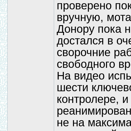
проверено пок
вручную, мота
Донору пока н
достался в оч
сворочние ра
свободного в
На видео исп
шести ключев
контролере, и 
реанимирован
не на максим