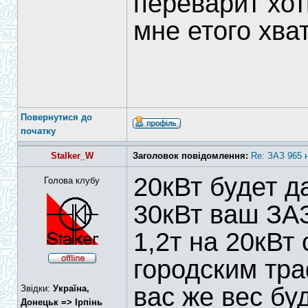
переварит хот
мне етого хва
Повернутися до
початку
Stalker_W
Заголовок повідомлення:
Re: ЗАЗ 965 
20кВт будет д
Голова клубу
30кВт ваш ЗА
1,2т на 20кВт
городским тр
вас же вес бу
Звідки:
Україна,
Донецьк => Ірпінь