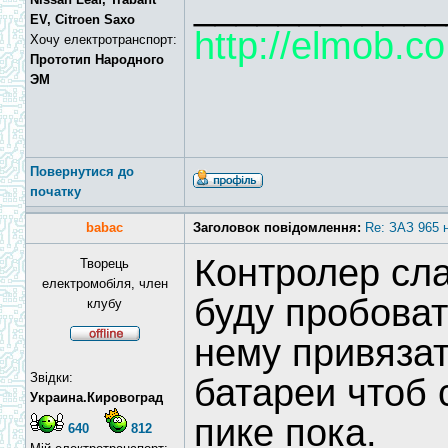
____________
EV, Citroen Saxo
http://elmob.co
Хочу електротранспорт:
Прототип Народного
ЭМ
Повернутися до
початку
babac
Заголовок повідомлення:
Re: ЗАЗ 965 
Контролер сл
Творець
електромобіля, член
буду пробоват
клубу
нему привязат
Звідки:
батареи чтоб 
Украина.Кировоград
пике пока.
640
812