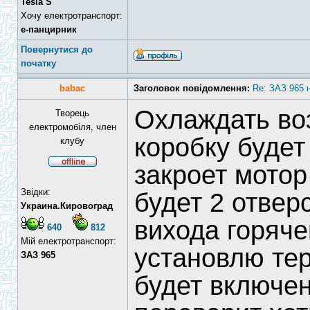
Tesla S
Хочу електротранспорт:
е-панцирник
Повернутися до
початку
babac
Заголовок повідомлення:
Re: ЗАЗ 965 
Охлаждать во
Творець
електромобіля, член
коробку будет
клубу
закроет мотор 
Звідки:
будет 2 отвер
Украина.Кировоград
вихода горяче
640
812
Мій електротранспорт:
установлю тер
ЗАЗ 965
будет включен