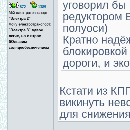
уговорил бы 
872
1389
Мій електротранспорт:
редуктором 
"Электра 2"
Хочу електротранспорт:
полуоси)
"Электра 3" вдвое
легче, но с втрое
Кратно надё
бОльшим
солнцеобеспечением
блокировкой 
дороги, и эк
Кстати из КП
викинуть нев
для снижения