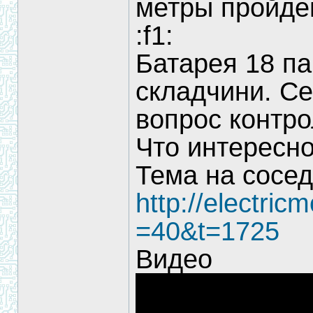
метры пройде
:f1:
Батарея 18 па
складчини. Се
вопрос контр
Что интересно
Тема на сосе
http://electric
=40&t=1725
Видео