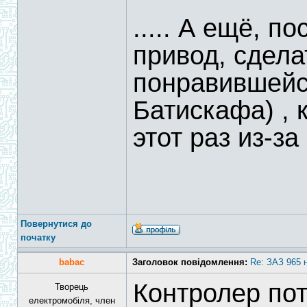
..... А ещё, п
привод, сдела
понравившейс
Батискафа) , 
этот раз из-за
Повернутися до
початку
babac
Заголовок повідомлення:
Re: ЗАЗ 965 
Контролер пот
Творець
електромобіля, член