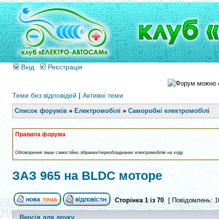
Вхід
Реєстрація
Теми без відповідей
|
Активні теми
Список форумів
»
Електромобілі
»
Саморобні електромобілі
Правила форума
Обговорення лише самостійно зібраних/переобладнаних електромобілів на ходу
ЗАЗ 965 на BLDC моторе
Сторінка
1
із
70
[ Повідомлень: 1
Версія для друку