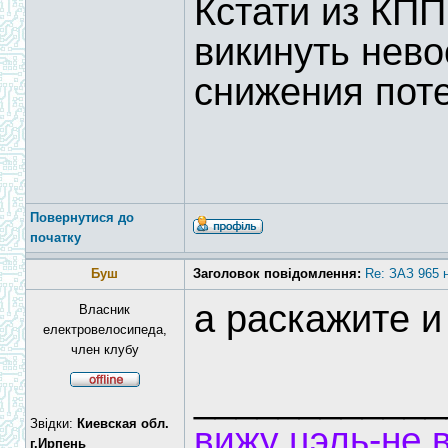
Кстати из КПП
викинуть нево
снижения пот
Повернутися до
початку
Буш
Заголовок повідомлення:
Re: ЗАЗ 965 
а раскажите и
Власник
електровелосипеда,
член клубу
____________
Звідки:
Киевская обл.
вижу цэль-не 
г.Ирпень