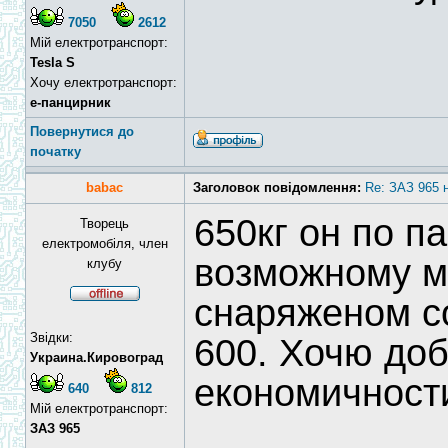
7050
2612
Мій електротранспорт:
Tesla S
Хочу електротранспорт:
е-панцирник
Повернутися до
початку
babac
Заголовок повідомлення:
Re: ЗАЗ 965 
650кг он по п
Творець
електромобіля, член
возможному м
клубу
снаряженом с
Звідки:
600. Хочю до
Украина.Кировоград
економичност
640
812
Мій електротранспорт:
ЗАЗ 965