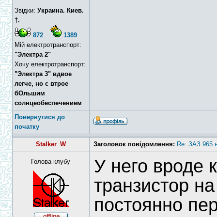
Звідки:
Украина. Киев.
†.
872
1389
Мій електротранспорт:
"Электра 2"
Хочу електротранспорт:
"Электра 3" вдвое
легче, но с втрое
бОльшим
солнцеобеспечением
Повернутися до
початку
Stalker_W
Заголовок повідомлення:
Re: ЗАЗ 965 
У него вроде 
Голова клубу
транзистор на
постоянно пе