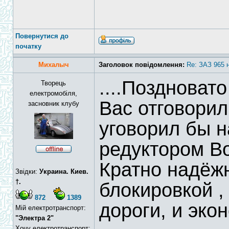
Повернутися до
початку
Михалыч
Заголовок повідомлення:
Re: ЗАЗ 965 
....Поздноват
Творець
електромобіля,
Вас отговорил
засновник клубу
уговорил бы н
редуктором Во
Кратно надёжн
Звідки:
Украина. Киев.
†.
блокировкой ,
872
1389
дороги, и эко
Мій електротранспорт:
"Электра 2"
Хочу електротранспорт: