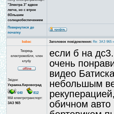
"Электра 3" вдвое
легче, но с втрое
бОльшим
солнцеобеспечением
Повернутися до
початку
babac
Заголовок повідомлення:
Re: ЗАЗ 965 
если б на дс3
Творець
електромобіля, член
очень понрави
клубу
видео Батиска
Звідки:
небольшым ве
Украина.Кировоград
рекуперацией,
640
812
Мій електротранспорт:
обичном авто 
ЗАЗ 965