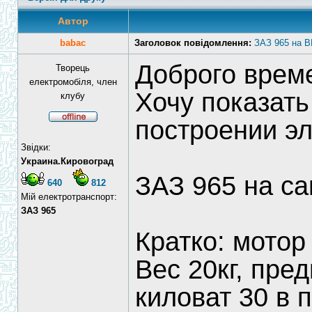
Автор
babac
Заголовок повідомлення:
ЗАЗ 965 на 
Доброго време
Творець
електромобіля, член
Хочу показать
клубу
построении э
Звідки:
Украина.Кировоград
ЗАЗ 965 на с
640
812
Мій електротранспорт:
ЗАЗ 965
Кратко: мотор
Вес 20кг, пре
киловат 30 в 