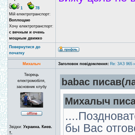
1
78
Мій електротранспорт:
Воплощаю
Хочу електротранспорт:
с вечным и очень
мощным движко
Повернутися до
початку
Михалыч
Заголовок повідомлення:
Re: ЗАЗ 965 
Творець
babac писав(ла
електромобіля,
засновник клубу
Михалыч писа
....Позднова
бы Вас отгов
Звідки:
Украина. Киев.
†.