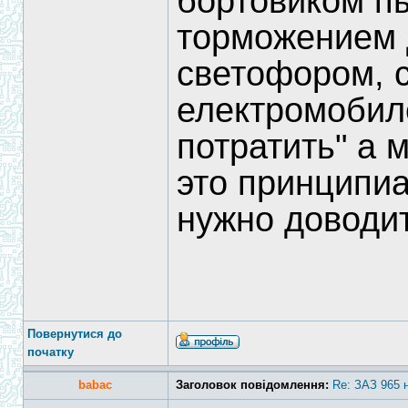
бортовиком п
торможением 
светофором, сп
електромобил
потратить" а 
это принципи
нужно доводит
Повернутися до
початку
babac
Заголовок повідомлення:
Re: ЗАЗ 965 