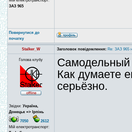
Мій електротранспорт:
ЗАЗ 965
Повернутися до
початку
Stalker_W
Заголовок повідомлення:
Re: ЗАЗ 965 
Самодельный 
Голова клубу
Как думаете е
серьёзно.
Звідки:
Україна,
Донецьк => Ірпінь
7050
2612
Мій електротранспорт: