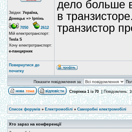
дело больше в
в транзисторе
Звідки:
Україна,
Донецьк => Ірпінь
транзистор пр
7050
2612
Мій електротранспорт:
Tesla S
Хочу електротранспорт:
е-панцирник
Повернутися до
початку
Показати повідомлення за:
По
Сторінка
1
із
70
[ Повідомлень: 1
Список форумів
»
Електромобілі
»
Саморобні електромобілі
Хто зараз на конференції