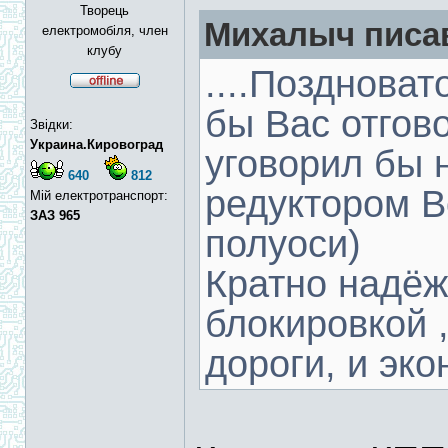
Творець
Михалыч писав
електромобіля, член
клубу
....Позднова
бы Вас отгов
Звідки:
Украина.Кировоград
уговорил бы 
640
812
редуктором В
Мій електротранспорт:
ЗАЗ 965
полуоси)
Кратно надёж
блокировкой ,
дороги, и эк