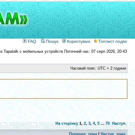
FAQ
Пошук
Користувачі
Топлист подяк
Поточний час: 07 серп 2026, 20:43
Часовий пояс: UTC + 2 години
На сторінку
1
,
2
,
3
,
4
,
5
...
70
Наступ.
Поперед. тема
|
Наступ. тема