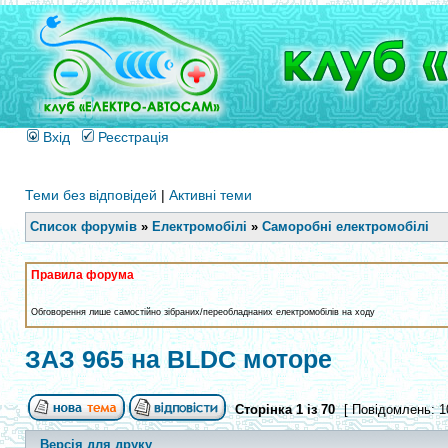
Вхід
Реєстрація
Теми без відповідей
|
Активні теми
Список форумів
»
Електромобілі
»
Саморобні електромобілі
Правила форума
Обговорення лише самостійно зібраних/переобладнаних електромобілів на ходу
ЗАЗ 965 на BLDC моторе
Сторінка
1
із
70
[ Повідомлень: 1
Версія для друку