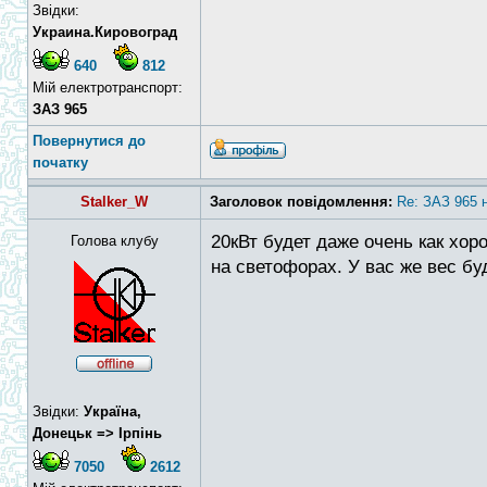
Звідки:
Украина.Кировоград
640
812
Мій електротранспорт:
ЗАЗ 965
Повернутися до
початку
Stalker_W
Заголовок повідомлення:
Re: ЗАЗ 965 
20кВт будет даже очень как хо
Голова клубу
на светофорах. У вас же вес бу
Звідки:
Україна,
Донецьк => Ірпінь
7050
2612