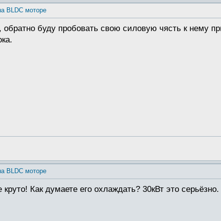
на BLDC моторе
 обратно буду пробовать свою силовую чясть к нему при
ока.
на BLDC моторе
круто! Как думаете его охлаждать? 30кВт это серьёзно.