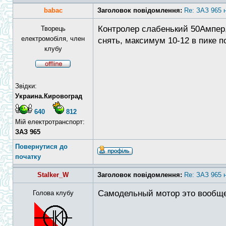
babac
Заголовок повідомлення:
Re: ЗАЗ 965 
Контролер слабенький 50Ампер,
Творець
електромобіля, член
снять, максимум 10-12 в пике п
клубу
Звідки:
Украина.Кировоград
640
812
Мій електротранспорт:
ЗАЗ 965
Повернутися до
початку
Stalker_W
Заголовок повідомлення:
Re: ЗАЗ 965 
Самодельный мотор это вообще 
Голова клубу