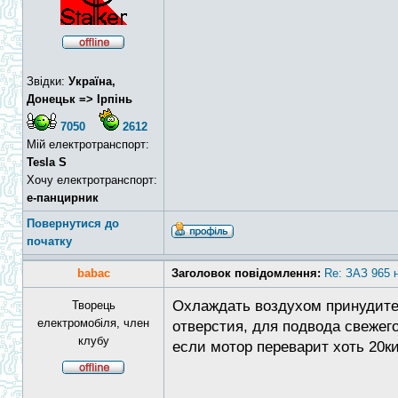
Звідки:
Україна,
Донецьк => Ірпінь
7050
2612
Мій електротранспорт:
Tesla S
Хочу електротранспорт:
е-панцирник
Повернутися до
початку
babac
Заголовок повідомлення:
Re: ЗАЗ 965 
Охлаждать воздухом принудитель
Творець
електромобіля, член
отверстия, для подвода свежего
клубу
если мотор переварит хоть 20ки