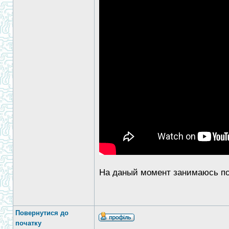
На даный момент занимаюсь под
Повернутися до
початку