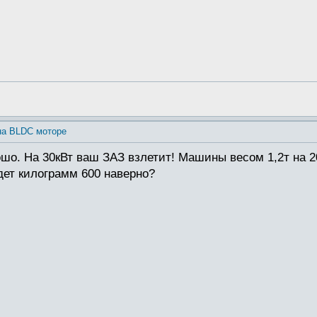
на BLDC моторе
рошо. На 30кВт ваш ЗАЗ взлетит! Машины весом 1,2т на 
дет килограмм 600 наверно?