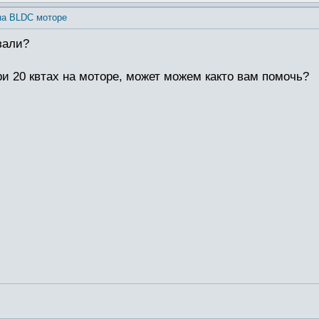
на BLDC моторе
зали?
ри 20 квтах на моторе, может можем както вам помочь?