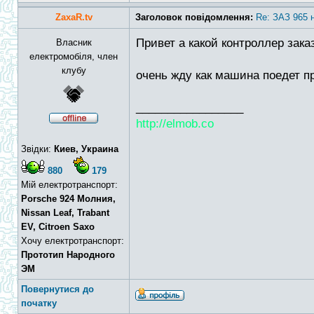
ZaxaR.tv
Заголовок повідомлення:
Re: ЗАЗ 965 
Привет а какой контроллер зака
Власник
електромобіля, член
клубу
очень жду как машина поедет п
_________________
http://elmob.co
Звідки:
Киев, Украина
880
179
Мій електротранспорт:
Porsche 924 Молния,
Nissan Leaf, Trabant
EV, Citroen Saxo
Хочу електротранспорт:
Прототип Народного
ЭМ
Повернутися до
початку