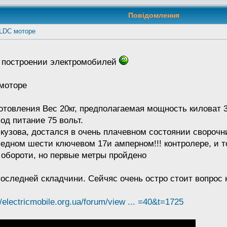
Повідомлення
BLDC моторе
в построении электромобилей
моторе
отовления Вес 20кг, предполагаемая мощность киловат 3
од питание 75 вольт.
 кузова, достался в очень плачевном состоянии сворочн
едном шести ключевом 17и амперном!!! контролере, и то
обороти, но первые метры пройдено
последней складчини. Сейчяс очень остро стоит вопрос 
//electricmobile.org.ua/forum/view ... =40&t=1725