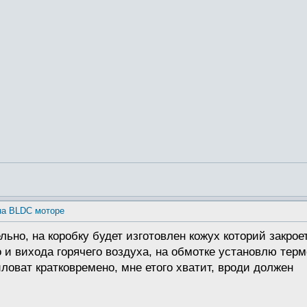
на BLDC моторе
но, на коробку будет изготовлен кожух которий закроет м
 и вихода горячего воздуха, на обмотке установлю термо
ловат кратковремено, мне етого хватит, вроди должен