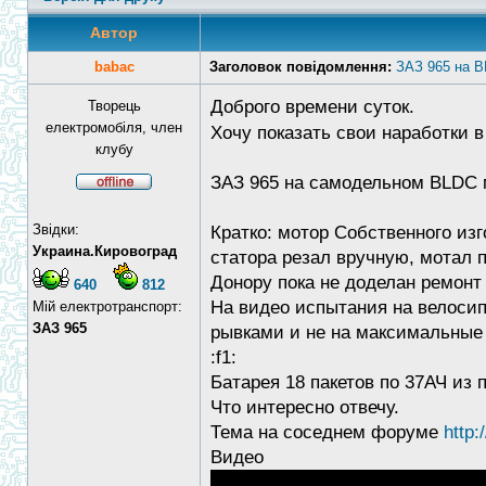
Автор
babac
Заголовок повідомлення:
ЗАЗ 965 на 
Доброго времени суток.
Творець
електромобіля, член
Хочу показать свои наработки 
клубу
ЗАЗ 965 на самодельном BLDC 
Звідки:
Кратко: мотор Собственного изг
Украина.Кировоград
статора резал вручную, мотал п
Донору пока не доделан ремонт
640
812
На видео испытания на велосип
Мій електротранспорт:
ЗАЗ 965
рывками и не на максимальные 
:f1:
Батарея 18 пакетов по 37АЧ из 
Что интересно отвечу.
Тема на соседнем форуме
http:
Видео