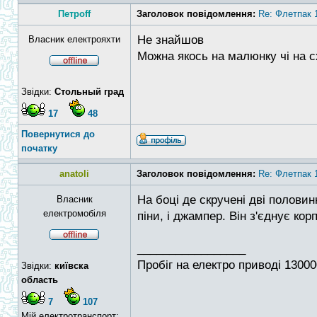
Петроff
Заголовок повідомлення:
Re: Флетпак 
Не знайшов
Власник електрояхти
Можна якось на малюнку чі на с
Звідки:
Стольный град
17
48
Повернутися до
початку
anatoli
Заголовок повідомлення:
Re: Флетпак 
На боці де скручені дві половин
Власник
електромобіля
піни, і джампер. Він з'єднує ко
_________________
Пробіг на електро приводі 13000
Звідки:
київска
область
7
107
Мій електротранспорт: