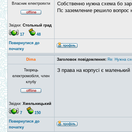
Собственно нужна схема бо за
Власник електрояхти
Пс заземление решило вопрос но
Звідки:
Стольный град
17
48
Повернутися до
початку
Dima
Заголовок повідомлення:
Re: Нужна сх
З права на корпусі є маленький
Творець
електромобіля, член
клубу
Звідки:
Хмельницький
7
150
Повернутися до
початку