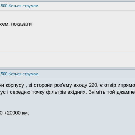
1500 б'ється струмом
хемі показати
1500 б'ється струмом
ки корпусу , зі сторони роз'єму входу 220, є отвір ипря
рпус і середню точку фільтрів вхідних. Зніміть той джампе
0 +20000 км.