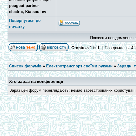
peugeot partner
electric, Kia soul ev
Повернутися до
початку
Показати повідомлення з
Сторінка
1
із
1
[ Повідомлень: 4 
Список форумів
»
Електротранспорт своїми руками
»
Зарядні 
Хто зараз на конференції
Зараз цей форум переглядають: немає зареєстрованих користувачів 