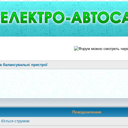
та балансувальні пристрої
]
Повідомлення
 б'ється струмом