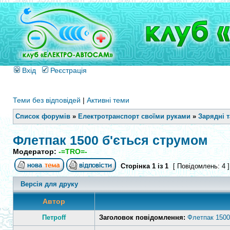
Вхід
Реєстрація
Теми без відповідей
|
Активні теми
Список форумів
»
Електротранспорт своїми руками
»
Зарядні 
Флетпак 1500 б'ється струмом
Модератор:
-=TRO=-
Сторінка
1
із
1
[ Повідомлень: 4 
Версія для друку
Автор
Петроff
Заголовок повідомлення:
Флетпак 1500