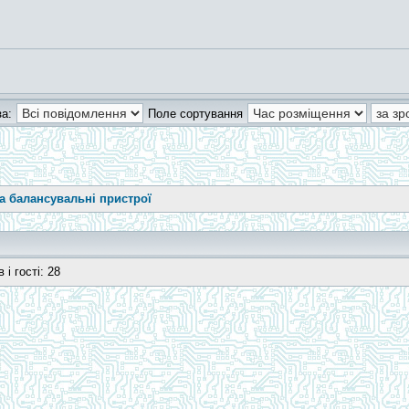
а:
Поле сортування
]
та балансувальні пристрої
і гості: 28