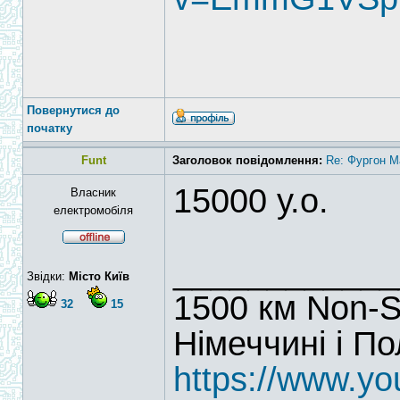
Повернутися до
початку
Funt
Заголовок повідомлення:
Re: Фургон Ma
15000 у.о.
Власник
електромобіля
____________
Звідки:
Місто Київ
1500 км Non-S
32
15
Німеччині і П
https://www.y