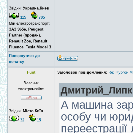
Звідки:
Украина,Киев
115
705
Мій електротранспорт:
ЗАЗ 965e, Peugeot
Partner (продан),
Renault Zoe, Renault
Fluence, Tesla Model 3
Повернутися до
початку
Funt
Заголовок повідомлення:
Re: Фургон Ma
Власник
Дмитрий_Липко
електромобіля
А машина зар
Звідки:
Місто Київ
особу чи юри
32
15
переестрації 