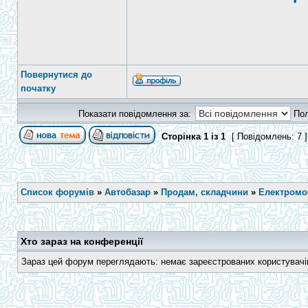
Повернутися до
початку
Показати повідомлення за:
По
Сторінка
1
із
1
[ Повідомлень: 7 
Список форумів
»
Автобазар
»
Продам, складчини
»
Електромоб
Хто зараз на конференції
Зараз цей форум переглядають: немає зареєстрованих користувачів 