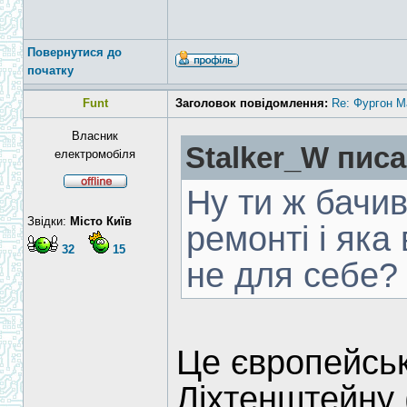
Повернутися до
початку
Funt
Заголовок повідомлення:
Re: Фургон Ma
Власник
Stalker_W писа
електромобіля
Ну ти ж бачив 
Звідки:
Місто Київ
ремонті і яка
32
15
не для себе?
Це європейськ
Ліхтенштейну 