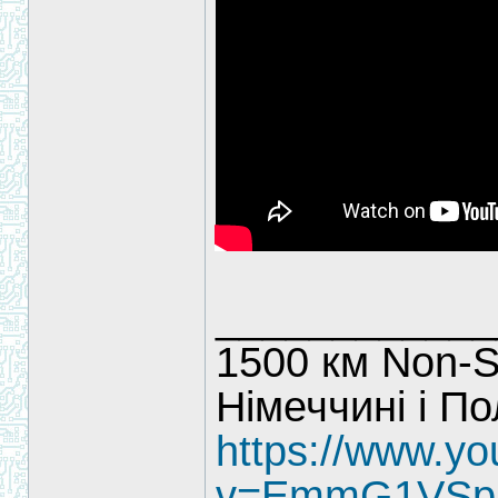
____________
1500 км Non-S
Німеччині і П
https://www.y
v=EmmG1VSp