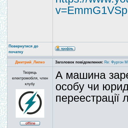
v=EmmG1VSp
Повернутися до
початку
Дмитрий_Липко
Заголовок повідомлення:
Re: Фургон Ma
А машина зар
Творець
електромобіля, член
особу чи юри
клубу
переестрації 