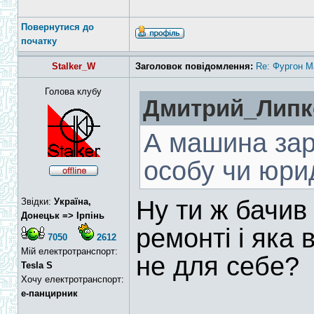
Повернутися до
початку
Stalker_W
Заголовок повідомлення:
Re: Фургон Ma
Голова клубу
Дмитрий_Липко
А машина зар
особу чи юри
Ну ти ж бачив в
Звідки:
Україна,
Донецьк => Ірпінь
ремонті і яка 
7050
2612
Мій електротранспорт:
не для себе?
Tesla S
Хочу електротранспорт:
е-панцирник