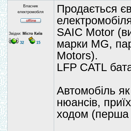
Продається єв
Власник
електромобіля
електромобіля
SAIC Motor (в
Звідки:
Місто Київ
марки MG, пар
32
15
Motors).
LFP CATL бата
Автомобіль як
нюансів, приї
ходом (перша 