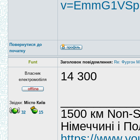
v=EmmG1VSp
Повернутися до
початку
Funt
Заголовок повідомлення:
Re: Фургон Ma
14 300
Власник
електромобіля
____________
Звідки:
Місто Київ
1500 км Non-S
32
15
Німеччині і П
https://www.y