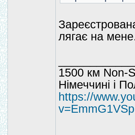
Зареєстрована
лягає на мене
____________
1500 км Non-S
Німеччині і П
https://www.y
v=EmmG1VSp