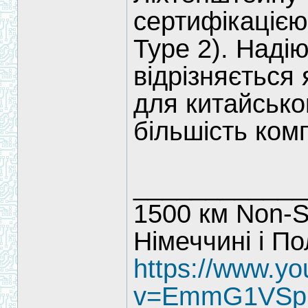
сертифікацією
Type 2). Наді
відрізняється 
для китайсько
більшість ком
____________
1500 км Non-S
Німеччині і П
https://www.y
v=EmmG1VSp