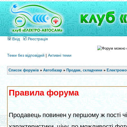
Вхід
Реєстрація
Теми без відповідей
|
Активні теми
Список форумів
»
Автобазар
»
Продам, складчини
»
Електромоб
Правила форума
Продавець повинен у першому ж пості чіт
характеристики, ціну, по можливості фот