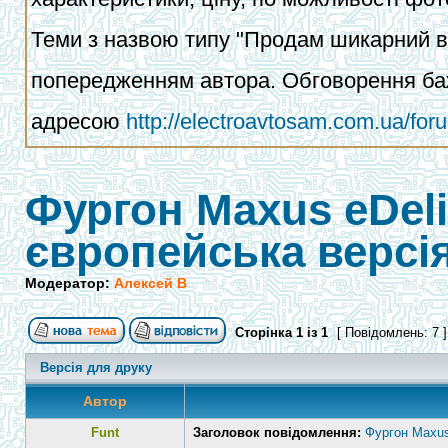
Теми з назвою типу "Продам шикарний ва
попередженням автора. Обговорення баж
адресою
http://electroavtosam.com.ua/fo
Фургон Maxus eDeliv
європейська версі
Модератор:
Алексей В
Сторінка
1
із
1
[ Повідомлень: 7 
Версія для друку
Автор
Funt
Заголовок повідомлення:
Фургон Maxus 