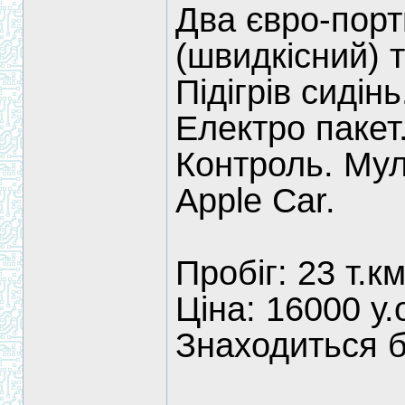
Два євро-порт
(швидкісний) т
Підігрів сидін
Електро пакет.
Контроль. Муль
Apple Car.
Пробіг: 23 т.км
Ціна: 16000 у.
Знаходиться 