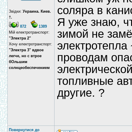
соляра в кани
Звідки:
Украина. Киев.
†.
Я уже знаю, ч
872
1389
зимой не замё
Мій електротранспорт:
"Электра 2"
электротепла ~
Хочу електротранспорт:
"Электра 3" вдвое
проводам опас
легче, но с втрое
бОльшим
электрическо
солнцеобеспечением
топливные авт
другие. ?
Повернутися до