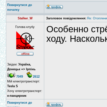
Повернутися до
початку
Stalker_W
Заголовок повідомлення:
Re: Отоплени
Особенно стр
Голова клубу
ходу. Насколь
Звідки:
Україна,
Донецьк => Ірпінь
7049
2612
Мій електротранспорт:
Tesla S
Хочу електротранспорт:
е-панцирник
Повернутися до