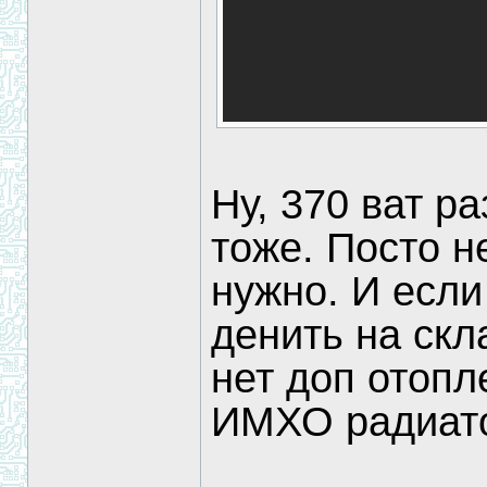
Ну, 370 ват р
тоже. Посто 
нужно. И если
денить на скл
нет доп отопл
ИМХО радиато