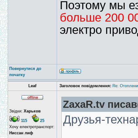
Поэтому мы ез
больше 200 0
электро приво
Повернутися до
початку
Leaf
Заголовок повідомлення:
Re: Отоплени
ZaxaR.tv писав
Звідки:
Харьков
Друзья-техна
115
25
Хочу електротранспорт:
Ниссан лиф