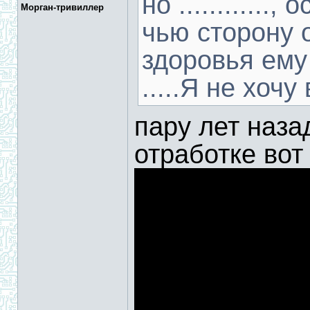
но ...........
Морган-тривиллер
чью сторону о
здоровья ему
.....Я не хочу
пару лет наза
отработке вот