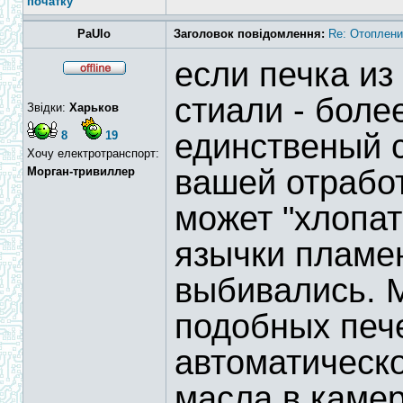
початку
PaUlo
Заголовок повідомлення:
Re: Отоплени
если печка и
стиали - боле
Звідки:
Харьков
единственый 
8
19
Хочу електротранспорт:
вашей отработ
Морган-тривиллер
может "хлопат
язычки пламен
выбивались. 
подобных печ
автоматическ
масла в камер