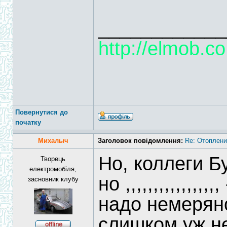
____________
http://elmob.co
Повернутися до
початку
Михалыч
Заголовок повідомлення:
Re: Отоплени
Но, коллеги Б
Творець
електромобіля,
но ,,,,,,,,,,,,,
засновник клубу
надо немеряно
слишком уж н