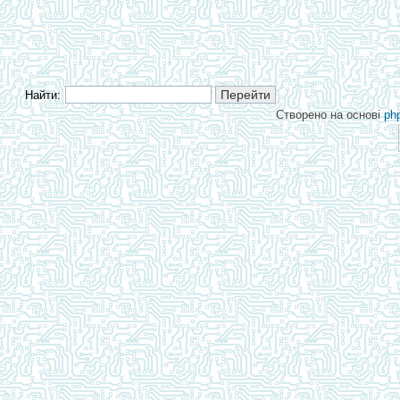
Найти:
Створено на основі
ph