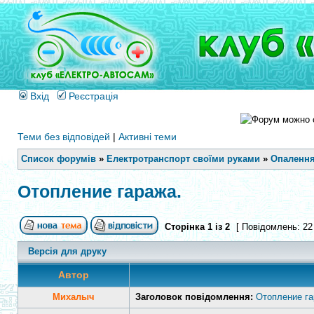
Вхід
Реєстрація
Теми без відповідей
|
Активні теми
Список форумів
»
Електротранспорт своїми руками
»
Опалення
Отопление гаража.
Сторінка
1
із
2
[ Повідомлень: 22
Версія для друку
Автор
Михалыч
Заголовок повідомлення:
Отопление га