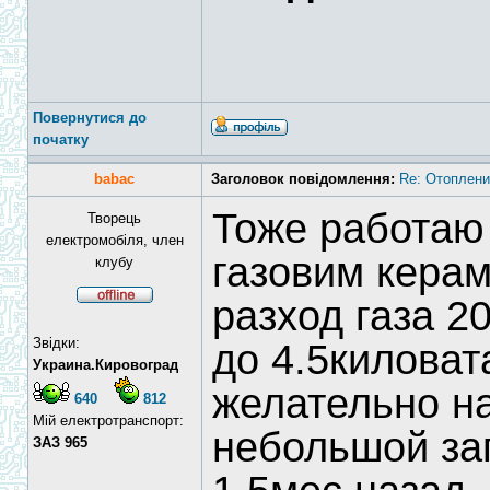
Повернутися до
початку
babac
Заголовок повідомлення:
Re: Отоплени
Тоже работаю 
Творець
електромобіля, член
газовим кера
клубу
разход газа 2
Звідки:
до 4.5киловат
Украина.Кировоград
желательно на
640
812
Мій електротранспорт:
небольшой зап
ЗАЗ 965