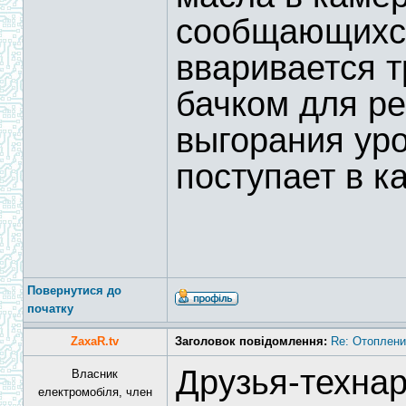
сообщающихся
вваривается 
бачком для ре
выгорания ур
поступает в к
Повернутися до
початку
ZaxaR.tv
Заголовок повідомлення:
Re: Отоплени
Друзья-технар
Власник
електромобіля, член