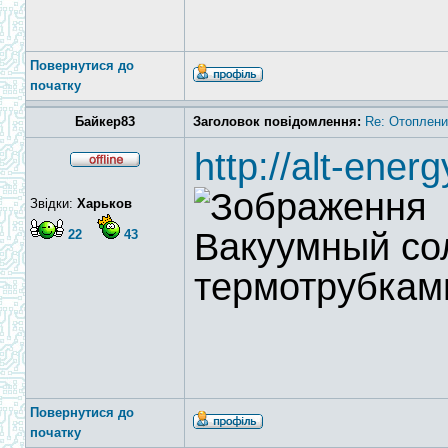
Повернутися до
початку
Байкер83
Заголовок повідомлення:
Re: Отоплени
http://alt-ener
Звідки:
Харьков
Вакуумный со
22
43
термотрубкам
Повернутися до
початку