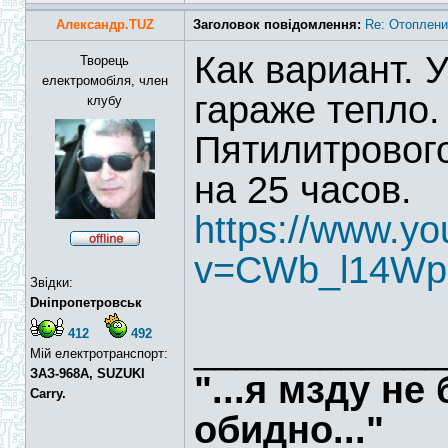
Александр.TUZ
Заголовок повідомлення:
Re: Отоплени
Как вариант. 
Творець
електромобіля, член
гараже тепло.
клубу
Пятилитрового
на 25 часов.
https://www.y
v=CWb_l14W
Звідки:
Dніпропетровськ
412
492
____________
Мій електротранспорт:
ЗАЗ-968А, SUZUKI
"...я мзду не
Carry.
обидно..."