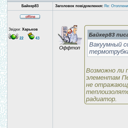
Байкер83
Заголовок повідомлення:
Re: Отоплени
Звідки:
Харьков
Байкер83 писа
22
43
Вакуумный с
Оффтоп
термотрубк
Возможно ли 
элементам Пе
не отражающе
теплоизолято
радиатор.