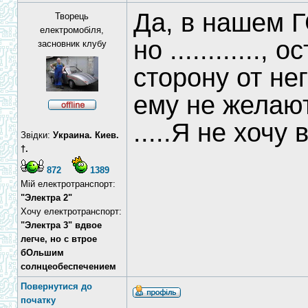
Да, в нашем Г
Творець
електромобіля,
но ............
засновник клубу
сторону от нег
ему не желают
.....Я не хочу
Звідки:
Украина. Киев.
†.
872
1389
Мій електротранспорт:
"Электра 2"
Хочу електротранспорт:
"Электра 3" вдвое
легче, но с втрое
бОльшим
солнцеобеспечением
Повернутися до
початку