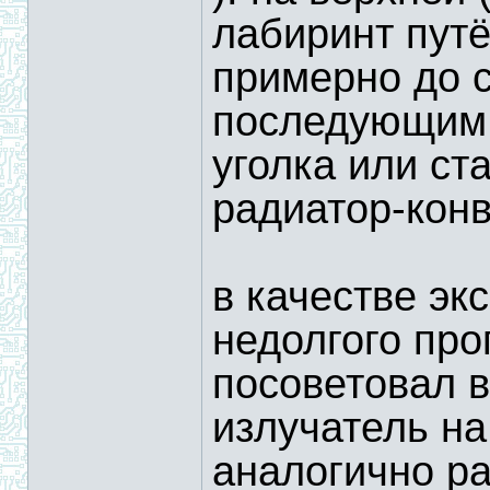
лабиринт пут
примерно до с
последующим 
уголка или ст
радиатор-конв
в качестве эк
недолгого про
посоветовал 
излучатель на 
аналогично р