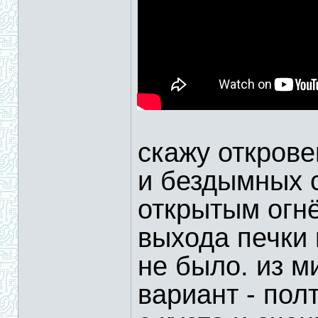
скажу открове
и бездымных 
открытым огнё
выхода печки
не было. из м
вариант - пол