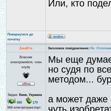
Или, кто поде
Повернутися до
початку
ZaxaR.tv
Заголовок повідомлення:
Re: Отоплени
Мы еще думаем
Власник
електромобіля, член
но судя по вс
клубу
методом... бу
Звідки:
Киев, Украина
а может даже 
880
179
чуть изобретат
Мій електротранспорт: