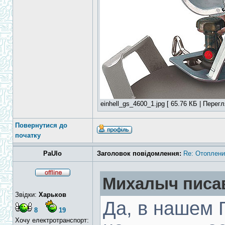
einhell_gs_4600_1.jpg [ 65.76 КБ | Перегл
Повернутися до
початку
PaUlo
Заголовок повідомлення:
Re: Отоплени
Михалыч писав
Звідки:
Харьков
Да, в нашем Г
8
19
Хочу електротранспорт: