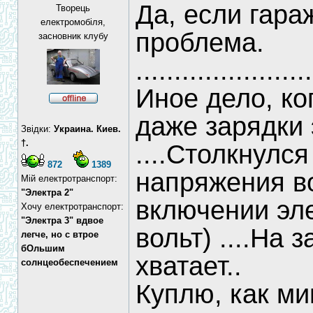
Да, если гара
Творець
електромобіля,
проблема.
засновник клубу
.......................
Иное дело, ко
даже зарядки
Звідки:
Украина. Киев.
†.
....Столкнулс
872
1389
напряжения во
Мій електротранспорт:
"Электра 2"
включении эле
Хочу електротранспорт:
"Электра 3" вдвое
вольт) ....На 
легче, но с втрое
бОльшим
хватает..
солнцеобеспечением
Куплю, как ми