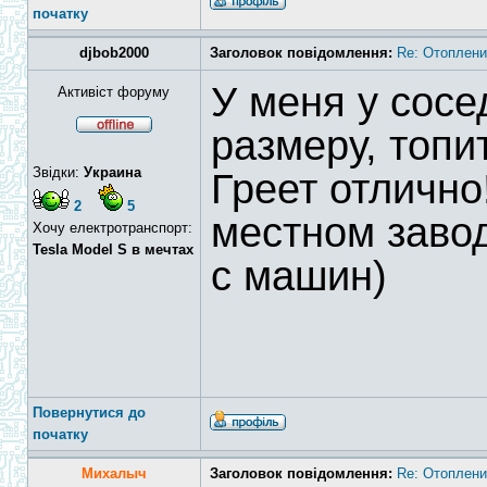
початку
djbob2000
Заголовок повідомлення:
Re: Отоплени
У меня у сосе
Активіст форуму
размеру, топи
Звідки:
Украина
Греет отлично
2
5
местном завод
Хочу електротранспорт:
Tesla Model S в мечтах
с машин)
Повернутися до
початку
Михалыч
Заголовок повідомлення:
Re: Отоплени