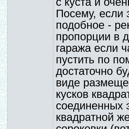
с куста и оче
Посему, если 
подобное - р
пропорции в д
гаража если 
пустить по п
достаточно бу
виде размеще
кусков квадра
соединенных 
квадратной же
сороковки (во