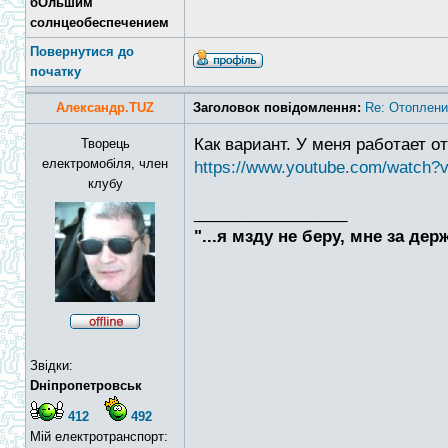
бОльшим
солнцеобеспечением
Повернутися до
початку
Александр.TUZ
Заголовок повідомлення:
Re: Отоплени
Как вариант. У меня работает о
Творець
електромобіля, член
https://www.youtube.com/watc
клубу
_________________
"...я мзду не беру, мне за дер
Звідки:
Dніпропетровськ
412
492
Мій електротранспорт: