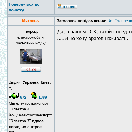
Повернутися до
початку
Михалыч
Заголовок повідомлення:
Re: Отоплени
Да, в нашем ГСК, такой сосед тож
Творець
електромобіля,
.....Я не хочу врагов наживать.
засновник клубу
Звідки:
Украина. Киев.
†.
872
1389
Мій електротранспорт:
"Электра 2"
Хочу електротранспорт:
"Электра 3" вдвое
легче, но с втрое