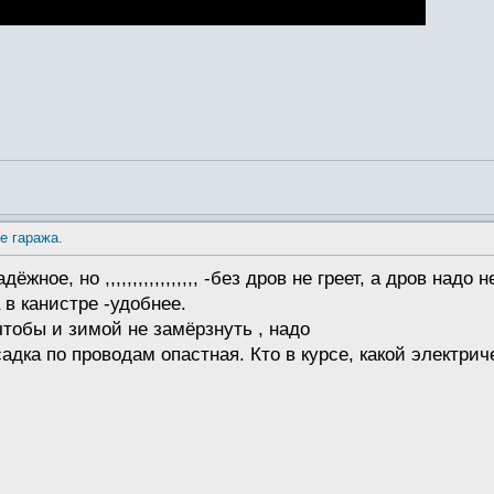
е гаража.
ёжное, но ,,,,,,,,,,,,,,,,, -без дров не греет, а дров на
в канистре -удобнее.
чтобы и зимой не замёрзнуть , надо
просадка по проводам опастная. Кто в курсе, какой элект