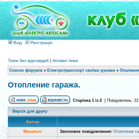
Вхід
Реєстрація
Теми без відповідей
|
Активні теми
Список форумів
»
Електротранспорт своїми руками
»
Опалення
Отопление гаража.
Сторінка
1
із
2
[ Повідомлень: 22
Версія для друку
Автор
Михалыч
Заголовок повідомлення:
Отопление га