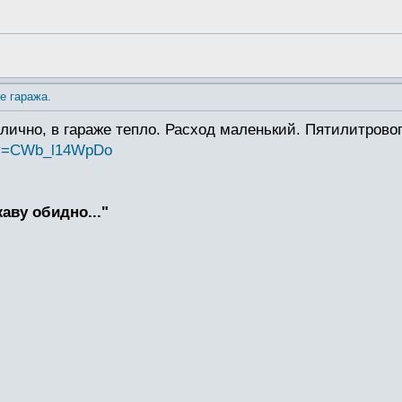
е гаража.
тлично, в гараже тепло. Расход маленький. Пятилитрового
h?v=CWb_l14WpDo
жаву обидно..."