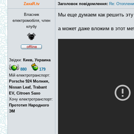
ZaxaR.tv
Заголовок повідомлення:
Re: Отоплени
Мы еще думаем как решить эту 
Власник
електромобіля, член
клубу
а может даже вложим в этот мет
Звідки:
Киев, Украина
880
179
Мій електротранспорт:
Porsche 924 Молния,
Nissan Leaf, Trabant
EV, Citroen Saxo
Хочу електротранспорт:
Прототип Народного
ЭМ