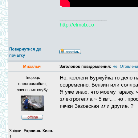
_________________
http://elmob.co
Повернутися до
початку
Михалыч
Заголовок повідомлення:
Re: Отоплени
Но, коллеги Буржуйка то дело над
Творець
електромобіля,
современно. Бензин или соляра 
засновник клубу
Я уже знаю, что моему гаражу, 
электротепла ~ 5 квт.. , но , 
печки Зазовская или другие. ?
Звідки:
Украина. Киев.
†.