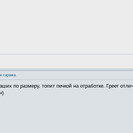
е гаража.
ваших по размеру, топит печкой на отработке. Греет отл
н)