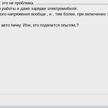
роблема. ..............................................................
то работы и даже зарядки электромобиля.
ого напряжения вообще , и , тем более, при включении э
авто печку. Или, кто поделится опытом.?