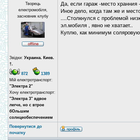
Да, если гараж -место хранния - это не п
Творець
електромобіля,
Иное дело, когда там же и мес
засновник клубу
....Столкнулся с проблемой низк
эл.мобиля , явно не хватает..
Куплю, как минимум соляровую 
Звідки:
Украина. Киев.
†.
872
1389
Мій електротранспорт:
"Электра 2"
Хочу електротранспорт:
"Электра 3" вдвое
легче, но с втрое
бОльшим
солнцеобеспечением
Повернутися до
початку