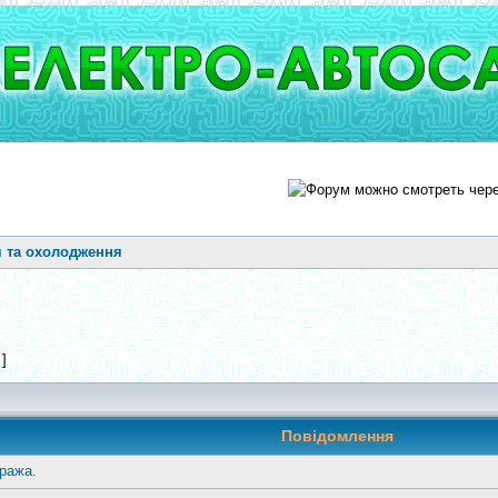
 та охолодження
 ]
Повідомлення
ража.