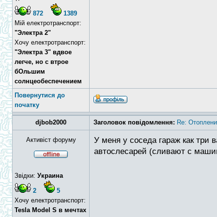
872
1389
Мій електротранспорт:
"Электра 2"
Хочу електротранспорт:
"Электра 3" вдвое
легче, но с втрое
бОльшим
солнцеобеспечением
Повернутися до
початку
djbob2000
Заголовок повідомлення:
Re: Отоплени
У меня у соседа гараж как три 
Активіст форуму
автослесарей (сливают с маши
Звідки:
Украина
2
5
Хочу електротранспорт:
Tesla Model S в мечтах