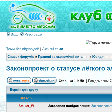
Вхід
Реєстрація
Теми без відповідей
|
Активні теми
Список форумів
»
Правові та економічні питання
»
Юридичні п
Законопроект о статусе лёгкого 
Сторінка
1
із
50
[ Повідомлень: 7
Версія для друку
Автор
Stalker_W
Заголовок повідомлення:
Законопроект