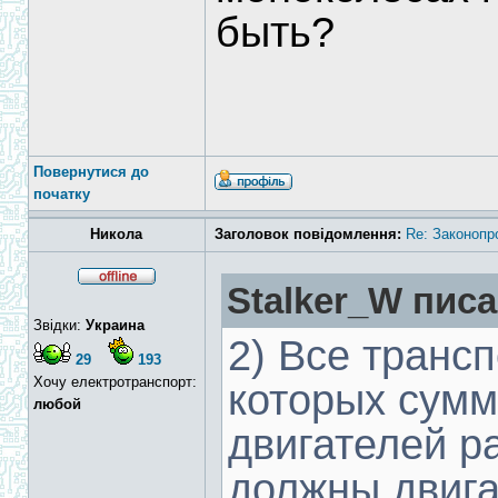
быть?
Повернутися до
початку
Никола
Заголовок повідомлення:
Re: Законопр
Stalker_W писа
Звідки:
Украина
2) Все транс
29
193
Хочу електротранспорт:
которых сум
любой
двигателей р
должны двига