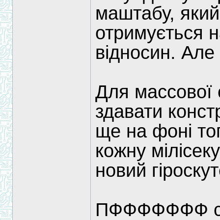
маштабу, який
отримується н
відносин. Але 
Для массової 
здавати конст
ще на фоні то
кожну мілісек
новий гіроскут
ПФФФФФФФ ср