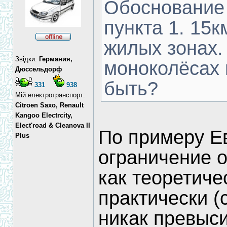
Обоснование 
пункта 1. 15к
жилых зонах. 
Звідки:
Германия,
моноколёсах 
Дюссельдорф
быть?
331
938
Мій електротранспорт:
Citroen Saxo, Renault
Kangoo Electrcity,
Elect'road & Cleanova II
По примеру Е
Plus
ограничение о
как теоретичес
практически (с
никак превыси