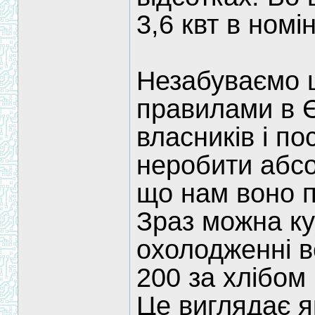
3,6 квт в номін
Незабуваємо щ
правилами в Є
власників і п
неробити абсо
що нам воно п
Зраз можна ку
охолодженні в
200 за хлібом 
Це виглядає я