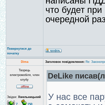
написаны ПДД
что будет при
очередной раз
Повернутися до
початку
Dima
Заголовок повідомлення:
Re: Законопр
Творець
DeLike писав(л
електромобіля, член
клубу
У нас все па
Звідки:
Хмельницький
7
150