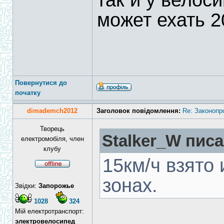
так и у велос
может ехать 2
Повернутися до
початку
dimademch2012
Заголовок повідомлення:
Re: Законопр
Творець
Stalker_W писа
електромобіля, член
клубу
15км/ч взято
зонах.
Звідки:
Запорожье
1028
324
Мій електротранспорт:
электровелосипед