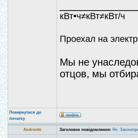
____________
кВт•ч≠кВт≠кВт/ч
Проехал на электр
Мы не унаследо
отцов, мы отбир
Повернутися до
початку
Androntii
Заголовок повідомлення:
Re: Законопр