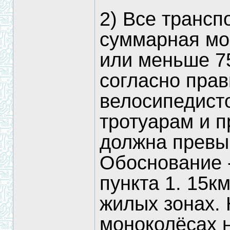
2) Все трансп
суммарная мо
или меньше 7
согласно пра
велосипедист
тротуарам и 
должна превыш
Обоснование -
пункта 1. 15к
жилых зонах. 
моноколёсах н