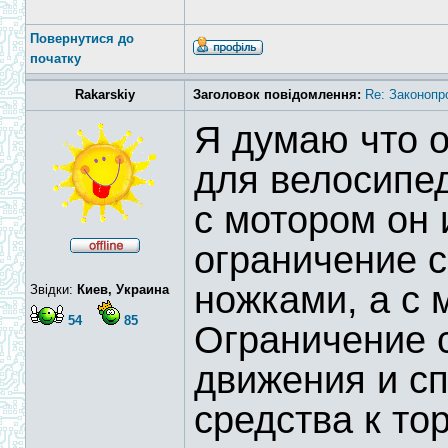
Повернутися до
початку
Rakarskiy
Заголовок повідомлення:
Re: Законопр
Я думаю что о
для велосипед
с мотором он 
ограничение с
ножками, а с 
Звідки:
Киев, Украина
54
85
Ограничение с
движения и сп
средства к то