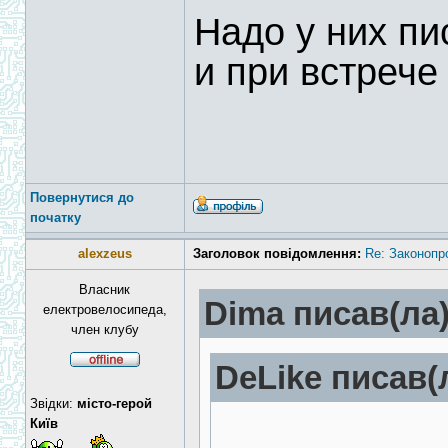
Надо у них п
и при встрече
Повернутися до
початку
alexzeus
Заголовок повідомлення:
Re: Законопр
Власник
Dima писав(ла)
електровелосипеда,
член клубу
DeLike писав(
Звідки:
місто-герой
Київ