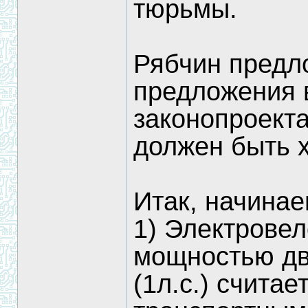
тюрьмы.
Рябчин предл
предложения 
законопроект
должен быть х
Итак, начинае
1) Электрове
мощностью дв
(1л.с.) счита