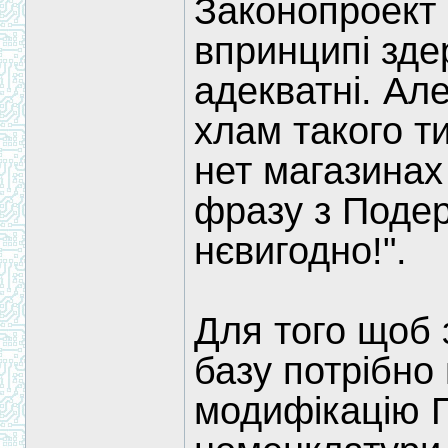
Законопроект 
впринципі зде
адекватні. Ал
хлам такого ти
нет магазинах
фразу з Подер
нєвигодно!".
Для того щоб з
базу потрібно
модифікацію 