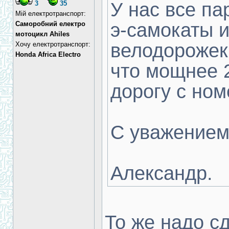
У нас все па
3
35
Мій електротранспорт:
э-самокаты и
Cаморобний електро
мотоцикл Ahiles
велодорожек
Хочу електротранспорт:
Honda Africa Electro
что мощнее 2
дорогу с ном
С уважением
Александр.
То же надо сд