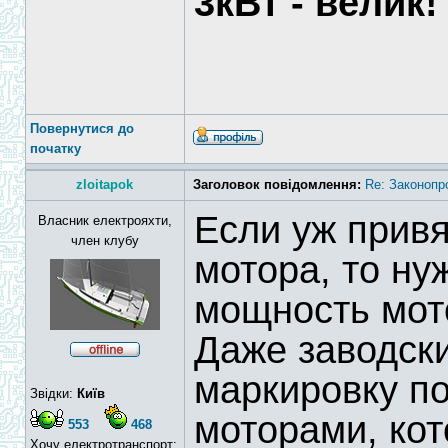
3кВт - велик!
Повернутися до
початку
zloitapok
Заголовок повідомлення:
Re: Законопр
Если уж прив
Власник електрояхти,
член клубу
мотора, то ну
мощность мот
Даже заводск
маркировку по
Звідки:
Київ
моторами, ко
553
468
Хочу електротранспорт: