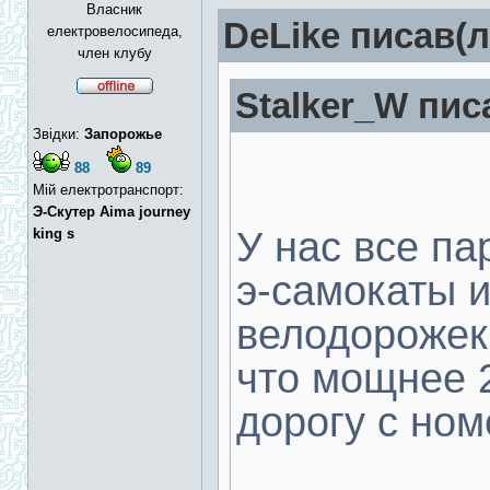
Власник
DeLike писав(л
електровелосипеда,
член клубу
Stalker_W пис
Звідки:
Запорожье
88
89
Мій електротранспорт:
Э-Скутер Aima journey
У нас все па
king s
э-самокаты и
велодорожек
что мощнее 2
дорогу с ном