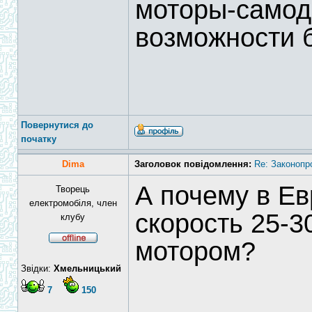
моторы-самодел
возможности 
Повернутися до
початку
Dima
Заголовок повідомлення:
Re: Законопр
А почему в Ев
Творець
електромобіля, член
скорость 25-3
клубу
мотором?
Звідки:
Хмельницький
7
150