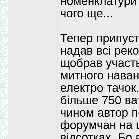
номенклатури 
чого ще...
Тепер припус
надав всі реко
щобрав участь
митного наван
електро тачок.
більше 750 ва
чином автор п
форумчан на 
відсотках. Бо