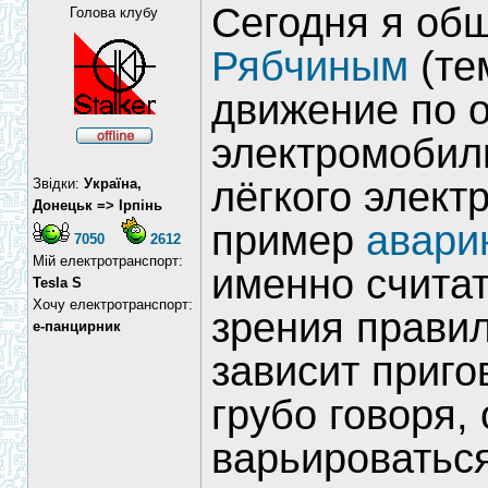
Сегодня я об
Голова клубу
Рябчиным
(те
движение по 
электромобили
лёгкого элект
Звідки:
Україна,
Донецьк => Ірпінь
пример
авари
7050
2612
Мій електротранспорт:
именно считат
Tesla S
Хочу електротранспорт:
зрения прави
е-панцирник
зависит приго
грубо говоря, 
варьироваться