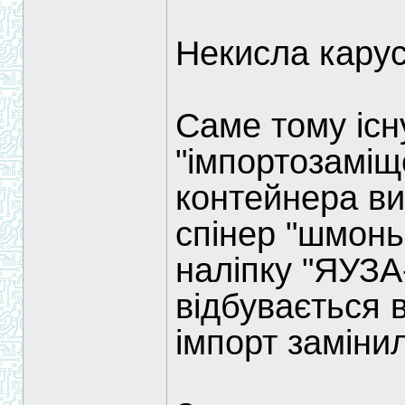
Некисла карус
Саме тому існ
"імпортозаміще
контейнера ви
спінер "шмонь
наліпку "ЯУЗА
відбувається 
імпорт замінил