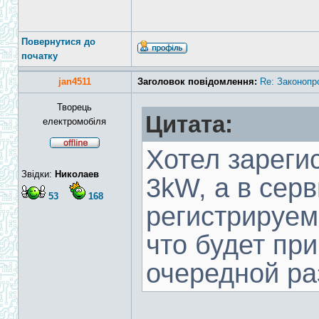
Повернутися до
початку
jan4511
Заголовок повідомлення:
Re: Законопр
Творець
Цитата:
електромобіля
Хотел зареги
Звідки:
Николаев
3kW, а в сер
53
168
регистрируем
что будет при
очередной раз