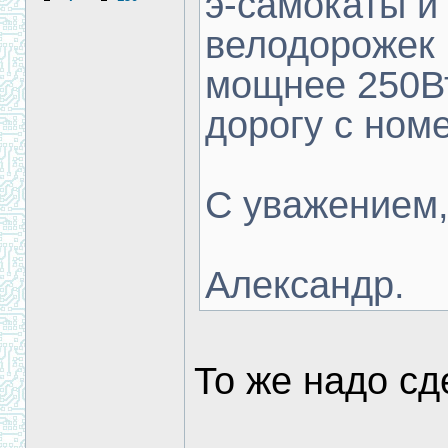
э-самокаты и 
велодорожек 
мощнее 250Вт
дорогу с ном
С уважением
Александр.
То же надо сд