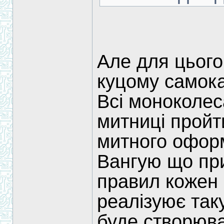
Але для цього
куцому самока
Всі моноколес
митниці пройт
митного офор
Вангую що при
правил кожен
реалізуює так
буде створюва