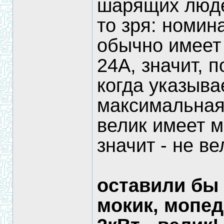
шарящих люде
то зря: номин
обычно имеет 
24А, значит, 
когда указыва
максимальная
велик имеет м
значит - не ве
оставили бы 3
мокик, мопед