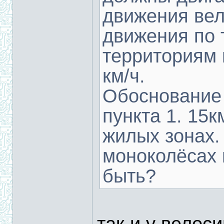
движения вел
движения по 
территориям 
км/ч.
Обоснование 
пункта 1. 15к
жилых зонах. 
моноколёсах 
быть?