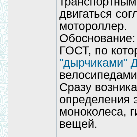
транспортным
двигаться со
мотороллер.
Обоснование:
ГОСТ, по кото
"дырчиками" Д
велосипедами
Сразу возника
определения 
моноколеса, г
вещей.