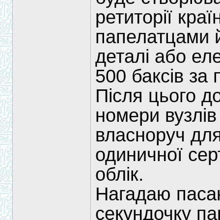
ретиторії кра
папелатцами й
деталі або ел
500 баксів за 
Після цього 
номери вузлів
власноруч для
одиничної серт
облік.
Нагадаю паса
секундочку па