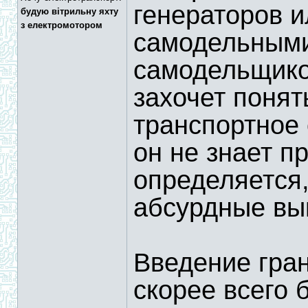
генераторов и
будую вітрильну яхту
з електромотором
самодельными
самодельщико
захочет понят
транспортное 
он не знает п
определяется,
абсурдные вы
Введение гран
скорее всего 