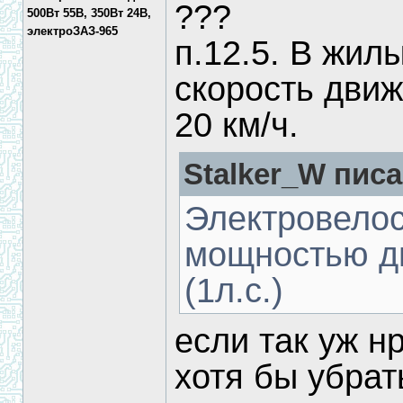
???
500Вт 55В, 350Вт 24В,
электроЗАЗ-965
п.12.5. В жил
скорость дви
20 км/ч.
Stalker_W писа
Электровелос
мощностью дв
(1л.с.)
если так уж нр
хотя бы убрат