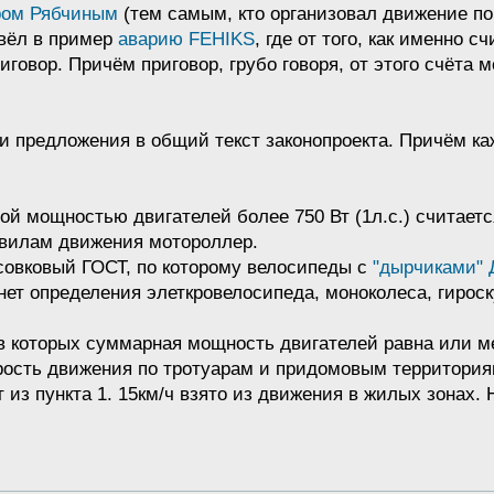
ром Рябчиным
(тем самым, кто организовал движение по
ивёл в пример
аварию FEHIKS
, где от того, как именно 
говор. Причём приговор, грубо говоря, от этого счёта 
 предложения в общий текст законопроекта. Причём каж
ой мощностью двигателей более 750 Вт (1л.с.) считае
авилам движения мотороллер.
совковый ГОСТ, по которому велосипеды с
"дырчиками" 
 нет определения элеткровелосипеда, моноколеса, гирос
 в которых суммарная мощность двигателей равна или 
рость движения по тротуарам и придомовым территория
 из пункта 1. 15км/ч взято из движения в жилых зонах. 