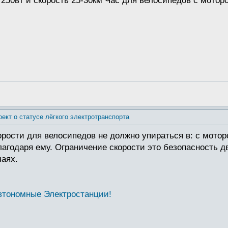
 250вт и скорость 25-30км Час для велосипедов с мотор
оект о статусе лёгкого электротранспорта
рости для велосипедов не должно упираться в: с мотор
лагодаря ему. Ограничение скорости это безопасность д
аях.
втономные Электростанции!