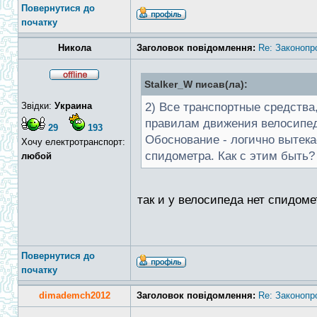
Повернутися до
початку
Никола
Заголовок повідомлення:
Re: Законопр
Stalker_W писав(ла):
Звідки:
Украина
2) Все транспортные средства
правилам движения велосипед
29
193
Обоснование - логично вытекае
Хочу електротранспорт:
спидометра. Как с этим быть?
любой
так и у велосипеда нет спидоме
Повернутися до
початку
dimademch2012
Заголовок повідомлення:
Re: Законопр