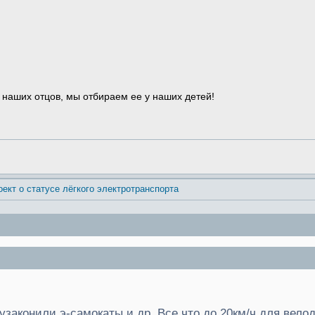
 наших отцов, мы отбираем ее у наших детей!
оект о статусе лёгкого электротранспорта
 узаконили э-самокаты и др. Все что до 20км/ч для вело