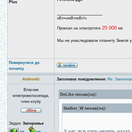
Plus
_________________
кВт•ч≠кВт≠кВт/ч
25 000
Проехал на электротяге
км
Мы не унаследовали планету Земля у
Повернутися до
початку
Androntii
Заголовок повідомлення:
Re: Законопр
Власник
DeLike писав(ла):
електровелосипеда,
член клубу
Stalker_W писав(ла):
Звідки:
Запорожье
У нас все пару недель назад