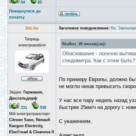
54
85
Повернутися до
початку
DeLike
Заголовок повідомлення:
Re: Законопр
Творець
Stalker_W писав(ла):
електромобіля
Обоснование - логично вытекае
спидометра. Как с этим быть?
По примеру Европы, должно быть
не могло никак превысить скор
Звідки:
Германия,
Дюссельдорф
У нас все пару недель назад уз
быстрее 25км/ч на дорогу с ном
331
938
Мій електротранспорт:
Citroen Saxo, Renault
С уважением,
Kangoo Electrcity,
Elect'road & Cleanova II
Александр.