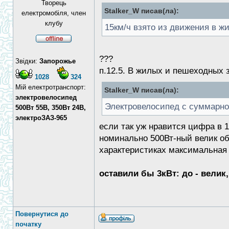
Творець
Stalker_W писав(ла):
електромобіля, член
клубу
15км/ч взято из движения в ж
???
Звідки:
Запорожье
п.12.5. В жилых и пешеходных 
1028
324
Мій електротранспорт:
Stalker_W писав(ла):
электровелосипед
Электровелосипед с суммарной
500Вт 55В, 350Вт 24В,
электроЗАЗ-965
если так уж нравится цифра в 1
номинально 500Вт-ный велик об
характеристиках максимальная 
оставили бы 3кВт: до - велик,
Повернутися до
початку