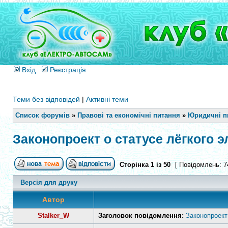
Вхід
Реєстрація
Теми без відповідей
|
Активні теми
Список форумів
»
Правові та економічні питання
»
Юридичні п
Законопроект о статусе лёгкого 
Сторінка
1
із
50
[ Повідомлень: 7
Версія для друку
Автор
Stalker_W
Заголовок повідомлення:
Законопроект