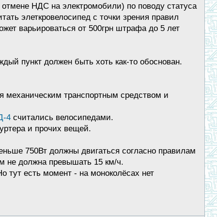
 отмене НДС на электромобили) по поводу статуса
считать элеткровелосипед с точки зрения правил
может варьироваться от 500грн штрафа до 5 лет
дый пункт должен быть хоть как-то обоснован.
тся механическим транспортным средством и
Д-4
считались велосипедами.
куртера и прочих вещей.
меньше 750Вт должны двигаться согласно правилам
м не должна превышать 15 км/ч.
Но тут есть момент - на моноколёсах нет