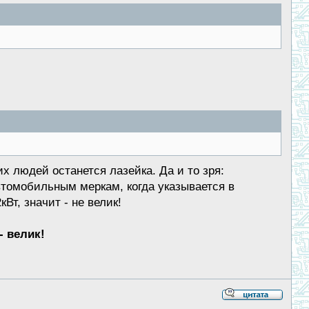
х людей останется лазейка. Да и то зря:
втомобильным меркам, когда указывается в
т, значит - не велик!
- велик!