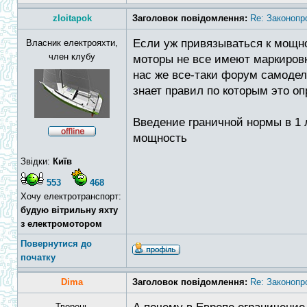
zloitapok
Заголовок повідомлення:
Re: Законопр
Если уж привязываться к мощно
Власник електрояхти,
член клубу
моторы не все имеют маркировк
нас же все-таки форум самодел
знает правил по которым это о
Введение граничной нормы в 1 л
мощность
Звідки:
Київ
553
468
Хочу електротранспорт:
будую вітрильну яхту
з електромотором
Повернутися до
початку
Dima
Заголовок повідомлення:
Re: Законопр
Творець