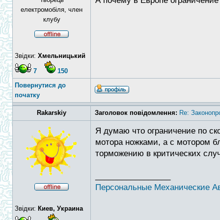
А почему в Европе ограничение
електромобіля, член
клубу
Звідки:
Хмельницький
7
150
Повернутися до
початку
Rakarskiy
Заголовок повідомлення:
Re: Законопр
Я думаю что ограничение по ско
мотора ножками, а с мотором б
торможению в критических случ
_________________
Персональные Механические А
Звідки:
Киев, Украина