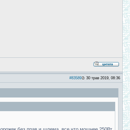
#83589
30 трав 2019, 08:36
дорожек без прав и шлема, все что мощнее 250Вт,