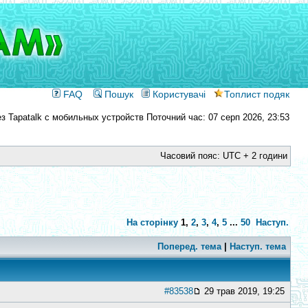
FAQ
Пошук
Користувачі
Топлист подяк
Поточний час: 07 серп 2026, 23:53
Часовий пояс: UTC + 2 години
На сторінку
1
,
2
,
3
,
4
,
5
...
50
Наступ.
Поперед. тема
|
Наступ. тема
#83538
29 трав 2019, 19:25