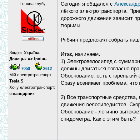
Сегодня я общался с
Александ
Голова клубу
лёгкого электротранспорта. Пр
дорожного движения зависит при
тюрьмы.
Рябчин предложил собрать наши
Звідки:
Україна,
Итак, начинаем.
Донецьк => Ірпінь
1) Электровелосипед с суммарн
должны двигаться согласно пр
7050
2612
Мій електротранспорт:
Обоснование: есть старенький 
Tesla S
Сразу возникает проблема, что
Хочу електротранспорт:
е-панцирник
2) Все транспортные средства,
движения велосипедистов. Ско
Обоснование - логично вытекает
спидометра. Как с этим быть?