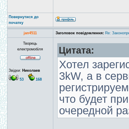
Повернутися до
початку
jan4511
Заголовок повідомлення:
Re: Законопр
Творець
Цитата:
електромобіля
Хотел зареги
Звідки:
Николаев
3kW, а в сер
53
168
регистрируем
что будет при
очередной раз