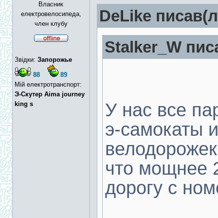
Власник
DeLike писав(л
електровелосипеда,
член клубу
Stalker_W пис
Звідки:
Запорожье
88
89
Мій електротранспорт:
Э-Скутер Aima journey
У нас все па
king s
э-самокаты и
велодорожек
что мощнее 2
дорогу с ном