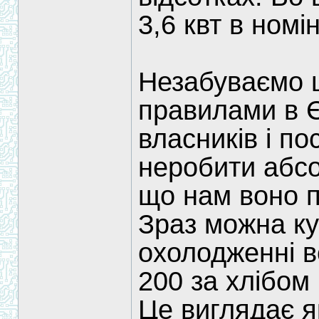
3,6 квт в номін
Незабуваємо щ
правилами в Є
власників і п
неробити абсо
що нам воно п
Зраз можна ку
охолодженні в
200 за хлібом 
Це виглядає я