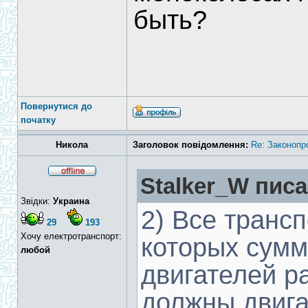
быть?
Повернутися до
початку
Никола
Заголовок повідомлення:
Re: Законопр
Stalker_W писа
Звідки:
Украина
2) Все транс
29
193
Хочу електротранспорт:
которых сум
любой
двигателей р
должны двига