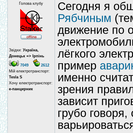
Сегодня я об
Голова клубу
Рябчиным
(те
движение по 
электромобили
лёгкого элект
Звідки:
Україна,
Донецьк => Ірпінь
пример
авари
7049
2612
Мій електротранспорт:
именно считат
Tesla S
Хочу електротранспорт:
зрения прави
е-панцирник
зависит приго
грубо говоря, 
варьироваться