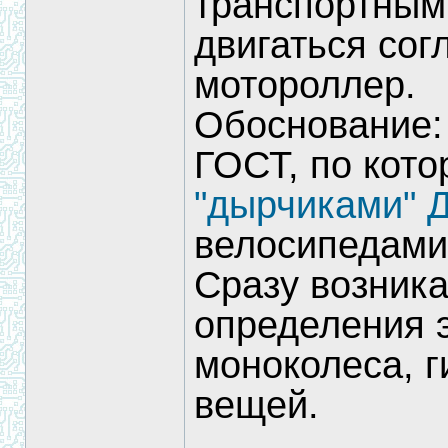
транспортным
двигаться со
мотороллер.
Обоснование:
ГОСТ, по кото
"дырчиками" Д
велосипедами
Сразу возника
определения 
моноколеса, г
вещей.