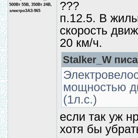
???
500Вт 55В, 350Вт 24В,
электроЗАЗ-965
п.12.5. В жил
скорость дви
20 км/ч.
Stalker_W писа
Электровелос
мощностью дв
(1л.с.)
если так уж нр
хотя бы убрат