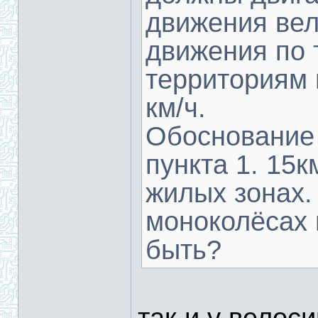
движения вел
движения по 
территориям 
км/ч.
Обоснование 
пункта 1. 15к
жилых зонах. 
моноколёсах 
быть?