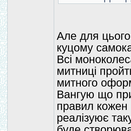
Але для цього
куцому самока
Всі моноколес
митниці пройт
митного офор
Вангую що при
правил кожен
реалізуює так
буде створюва