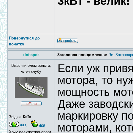
3кВт - велик!
Повернутися до
початку
zloitapok
Заголовок повідомлення:
Re: Законопр
Если уж прив
Власник електрояхти,
член клубу
мотора, то ну
мощность мот
Даже заводск
маркировку по
Звідки:
Київ
моторами, ко
553
468
Хочу електротранспорт: