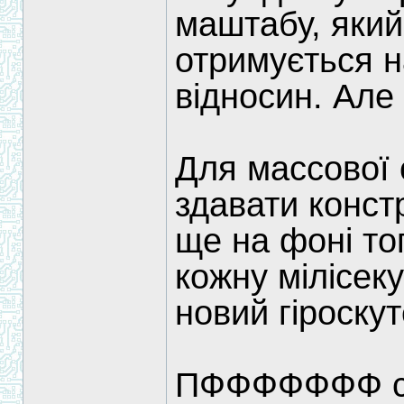
маштабу, який
отримується н
відносин. Але 
Для массової 
здавати конст
ще на фоні то
кожну мілісек
новий гіроскут
ПФФФФФФФ ср