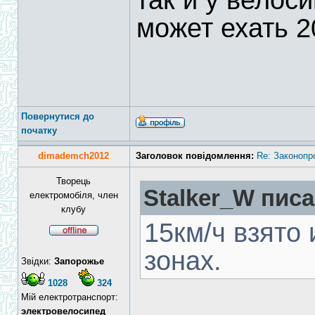
так и у велос
может ехать 2
Повернутися до
початку
dimademch2012
Заголовок повідомлення:
Re: Законопр
Творець
Stalker_W писа
електромобіля, член
клубу
15км/ч взято
зонах.
Звідки:
Запорожье
1028
324
Мій електротранспорт:
электровелосипед