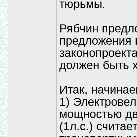
тюрьмы.
Рябчин предл
предложения 
законопроект
должен быть х
Итак, начинае
1) Электрове
мощностью дв
(1л.с.) счита