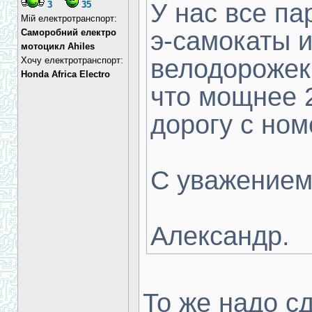
У нас все па
3
35
Мій електротранспорт:
э-самокаты и
Cаморобний електро
мотоцикл Ahiles
велодорожек
Хочу електротранспорт:
Honda Africa Electro
что мощнее 2
дорогу с ном
С уважением
Александр.
То же надо сд