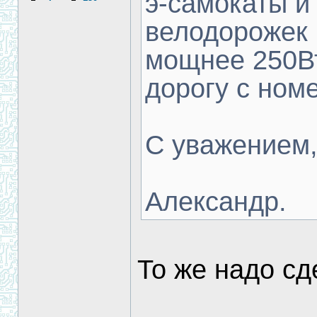
э-самокаты и 
велодорожек 
мощнее 250Вт
дорогу с ном
С уважением
Александр.
То же надо сд