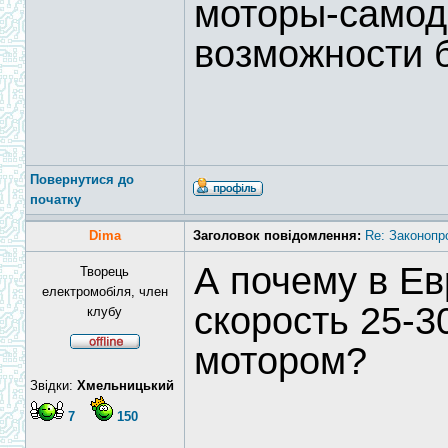
моторы-самодел
возможности 
Повернутися до
початку
Dima
Заголовок повідомлення:
Re: Законопр
А почему в Ев
Творець
електромобіля, член
скорость 25-3
клубу
мотором?
Звідки:
Хмельницький
7
150