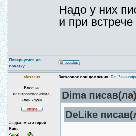
Надо у них п
и при встрече
Повернутися до
початку
alexzeus
Заголовок повідомлення:
Re: Законопр
Власник
Dima писав(ла)
електровелосипеда,
член клубу
DeLike писав(
Звідки:
місто-герой
Київ