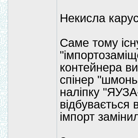
Некисла карус
Саме тому існ
"імпортозаміще
контейнера ви
спінер "шмонь
наліпку "ЯУЗА
відбувається 
імпорт замінил