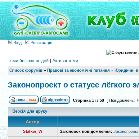
Вхід
Реєстрація
Теми без відповідей
|
Активні теми
Список форумів
»
Правові та економічні питання
»
Юридичні п
Законопроект о статусе лёгкого 
Сторінка
1
із
50
[ Повідомлень: 7
Версія для друку
Автор
Stalker_W
Заголовок повідомлення:
Законопроект