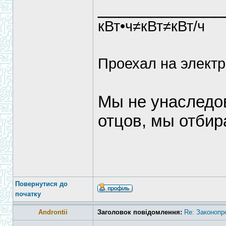
____________
кВт•ч≠кВт≠кВт/ч
Проехал на электр
Мы не унаследо
отцов, мы отбир
Повернутися до
початку
Androntii
Заголовок повідомлення:
Re: Законопр