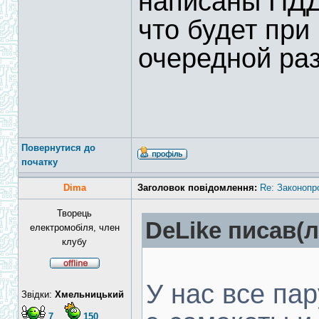
написаны ПДД
что будет при
очередной раз
Повернутися до
початку
Dima
Заголовок повідомлення:
Re: Законопр
Творець
DeLike писав(л
електромобіля, член
клубу
У нас все па
Звідки:
Хмельницький
7
150