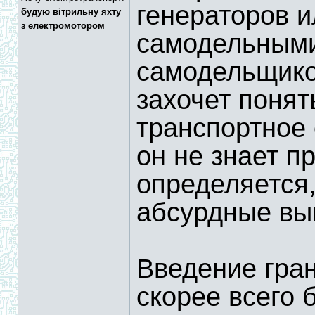
генераторов и
будую вітрильну яхту
з електромотором
самодельными
самодельщико
захочет понят
транспортное 
он не знает п
определяется,
абсурдные вы
Введение гран
скорее всего 