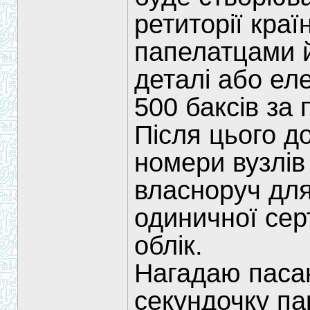
ретиторії кра
папелатцами й
деталі або ел
500 баксів за 
Після цього 
номери вузлів
власноруч для
одиничної серт
облік.
Нагадаю паса
секундочку па