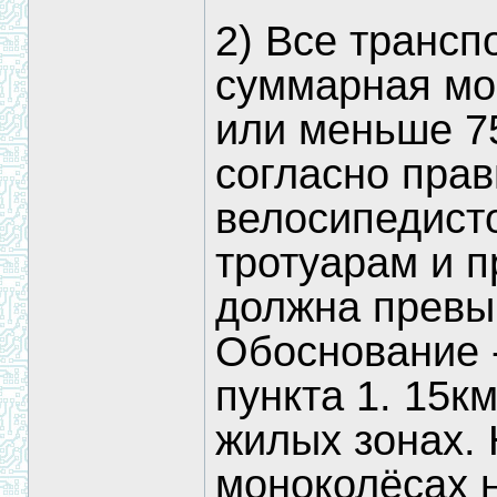
2) Все трансп
суммарная мо
или меньше 7
согласно пра
велосипедист
тротуарам и 
должна превыш
Обоснование -
пункта 1. 15к
жилых зонах. 
моноколёсах н