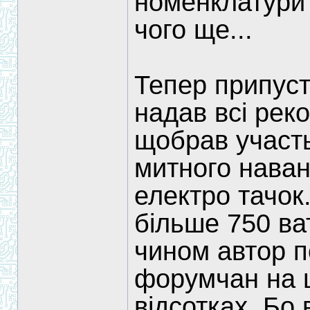
номенклатури 
чого ще...
Тепер припус
надав всі реко
щобрав участь
митного наван
електро тачок.
більше 750 ва
чином автор п
форумчан на 
відсотках. Бо