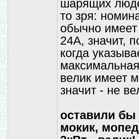
шарящих люде
то зря: номин
обычно имеет 
24А, значит, 
когда указыва
максимальная
велик имеет м
значит - не ве
оставили бы 3
мокик, мопед