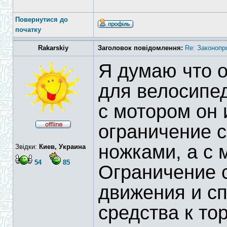
Повернутися до
початку
Rakarskiy
Заголовок повідомлення:
Re: Законопр
Я думаю что о
для велосипед
с мотором он 
ограничение с
ножками, а с 
Звідки:
Киев, Украина
54
85
Ограничение с
движения и сп
средства к то