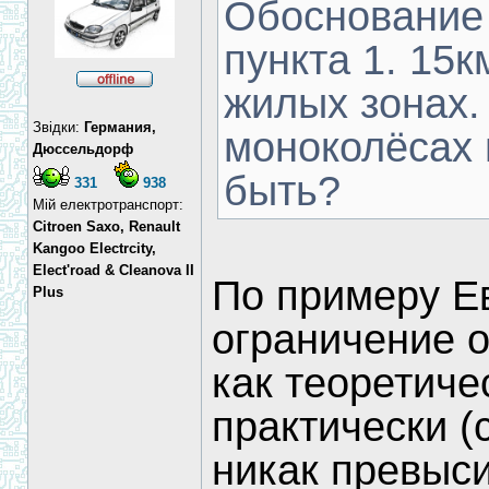
Обоснование 
пункта 1. 15к
жилых зонах. 
Звідки:
Германия,
моноколёсах 
Дюссельдорф
быть?
331
938
Мій електротранспорт:
Citroen Saxo, Renault
Kangoo Electrcity,
Elect'road & Cleanova II
По примеру Е
Plus
ограничение о
как теоретичес
практически (с
никак превыси