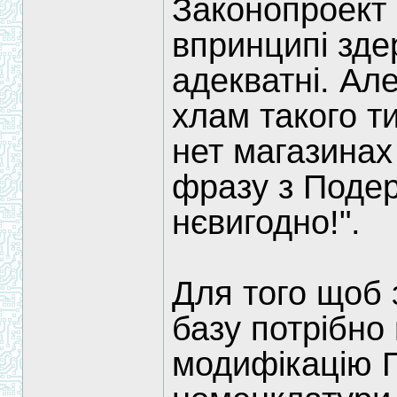
Законопроект 
впринципі зде
адекватні. Ал
хлам такого ти
нет магазинах
фразу з Подер
нєвигодно!".
Для того щоб з
базу потрібно
модифікацію 