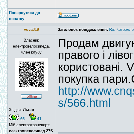
Повернутися до
початку
vova319
Заголовок повідомлення:
Re: Котролле
Продам двигун
Власник
електровелосипеда,
правого і ліво
член клубу
користовані. 
покупка пари.
http://www.cnq
s/566.html
Звідки:
Львів
65
41
Мій електротранспорт:
електровелосипед 27S