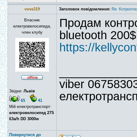
vova319
Заголовок повідомлення:
Re: Котролле
Продам контр
Власник
електровелосипеда,
bluetooth 200$
член клубу
https://kellyco
____________
viber 06758303
Звідки:
Львів
електротрансп
65
41
Мій електротранспорт:
електровелосипед 27S
63a/h DD 3000w
Повернутися до