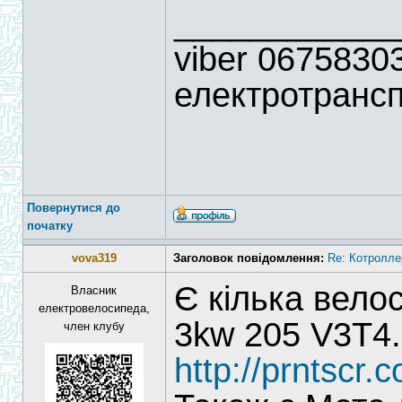
____________
viber 06758303
електротрансп
Повернутися до
початку
vova319
Заголовок повідомлення:
Re: Котролле
Є кілька вело
Власник
електровелосипеда,
3kw 205 V3T4.
член клубу
http://prntscr