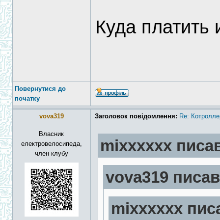
Куда платить 
Повернутися до
початку
vova319
Заголовок повідомлення:
Re: Котролле
Власник
mixxxxxx писав
електровелосипеда,
член клубу
vova319 писав
mixxxxxx писа