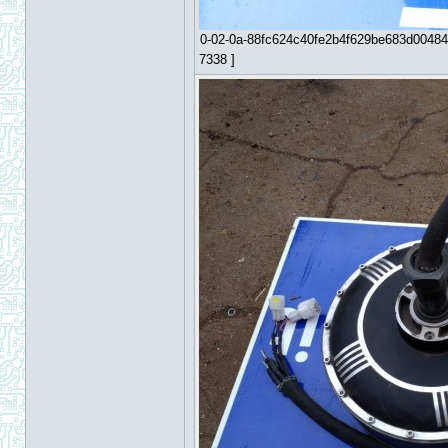
0-02-0a-88fc624c40fe2b4f629be683d00484
7338 ]