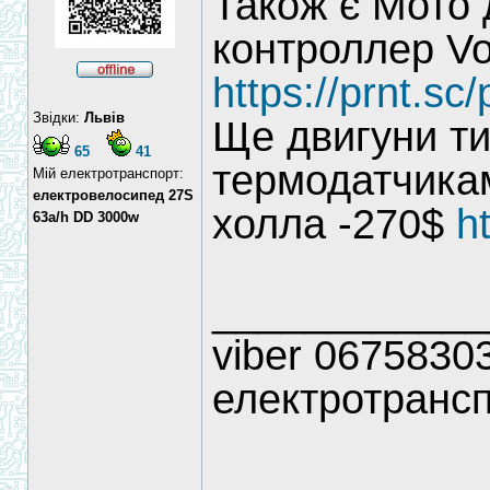
Також є Мото 
контроллер Vo
https://prnt.sc/
Звідки:
Львів
Ще двигуни ти
65
41
термодатчика
Мій електротранспорт:
електровелосипед 27S
холла -270$
h
63a/h DD 3000w
____________
viber 06758303
електротрансп