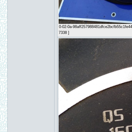
0-02-0a-98aff257988481dfce2bcfb55c1fe4
7338 ]