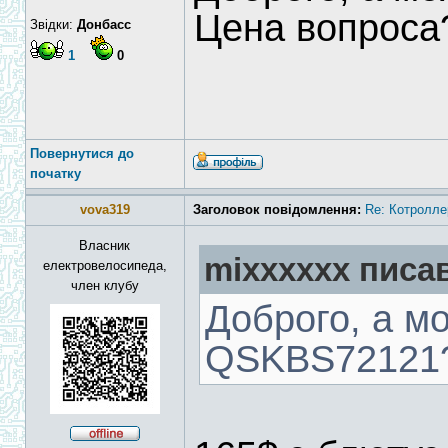
Цена вопроса
Звідки:
Донбасс
1
0
Повернутися до
початку
vova319
Заголовок повідомлення:
Re: Котролле
Власник
mixxxxxx писав
електровелосипеда,
член клубу
Доброго, а м
QSKBS72121?