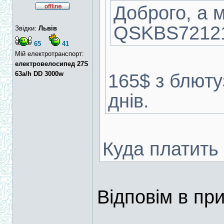
Доброго, а 
QSKBS72121
Звідки:
Львів
65
41
Мій електротранспорт:
електровелосипед 27S
63a/h DD 3000w
165$ з блюту
днів.
Куда платить
Відповім в пр