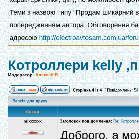
Теми з назвою типу "Продам шикарний ва
попередженням автора. Обговорення баж
адресою
http://electroavtosam.com.ua/fo
Котроллери kelly 
Модератор:
Алексей В
Сторінка
4
із
4
[ Повідомлень: 54
Версія для друку
Автор
mixxxxxx
Заголовок повідомлення:
Re: Котролле
Доброго, а м