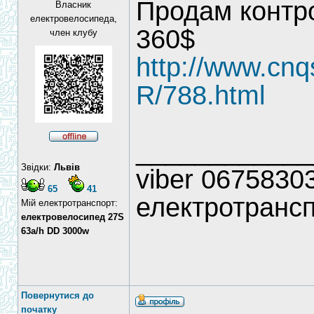
Продам контр
Власник
електровелосипеда,
360$
член клубу
http://www.cnq
R/788.html
____________
Звідки:
Львів
viber 06758303
65
41
електротрансп
Мій електротранспорт:
електровелосипед 27S
63a/h DD 3000w
Повернутися до
початку