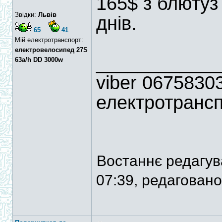
165$ з блютуз
Звідки:
Львів
днів.
65
41
Мій електротранспорт:
електровелосипед 27S
____________
63a/h DD 3000w
viber 06758303
електротрансп
Востаннє редагу
07:39, редаговано