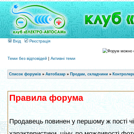
Вхід
Реєстрація
Теми без відповідей
|
Активні теми
Список форумів
»
Автобазар
»
Продам, складчини
»
Контролери
Правила форума
Продавець повинен у першому ж пості чіт
характеристики, ціну, по можливості фот