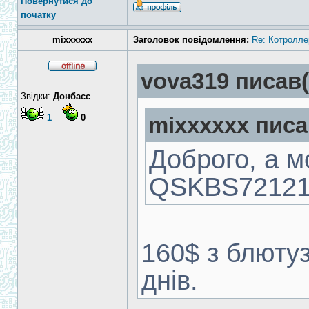
Повернутися до
початку
mixxxxxx
Заголовок повідомлення:
Re: Котролле
vova319 писав(
Звідки:
Донбасс
1
0
mixxxxxx писа
Доброго, а м
QSKBS72121
160$ з блютуз
днів.