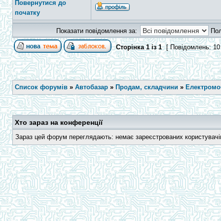
Повернутися до
початку
Показати повідомлення за:
По
Сторінка
1
із
1
[ Повідомлень: 10
Список форумів
»
Автобазар
»
Продам, складчини
»
Електромоб
Хто зараз на конференції
Зараз цей форум переглядають: немає зареєстрованих користувачів 