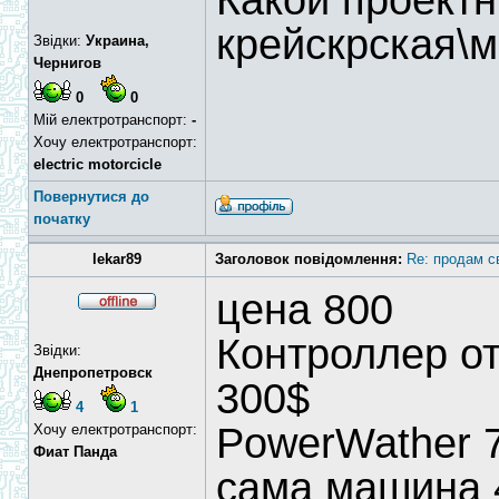
Какой проектн
крейскрская\
Звідки:
Украина,
Чернигов
0
0
Мій електротранспорт:
-
Хочу електротранспорт:
electric motorcicle
Повернутися до
початку
lekar89
Заголовок повідомлення:
Re: продам с
цена 800
Контроллер от
Звідки:
Днепропетровск
300$
4
1
PowerWather 7
Хочу електротранспорт:
Фиат Панда
сама машина 