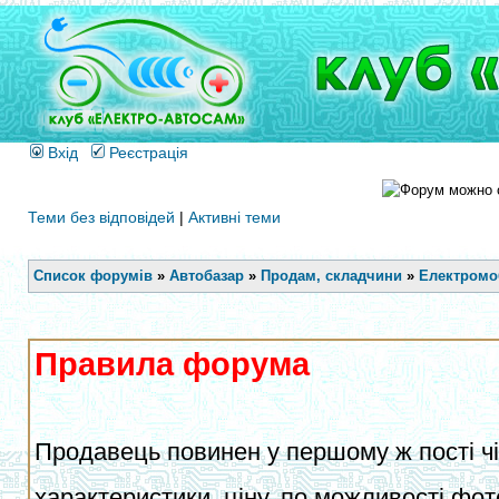
Вхід
Реєстрація
Теми без відповідей
|
Активні теми
Список форумів
»
Автобазар
»
Продам, складчини
»
Електромоб
Правила форума
Продавець повинен у першому ж пості чіт
характеристики, ціну, по можливості фот