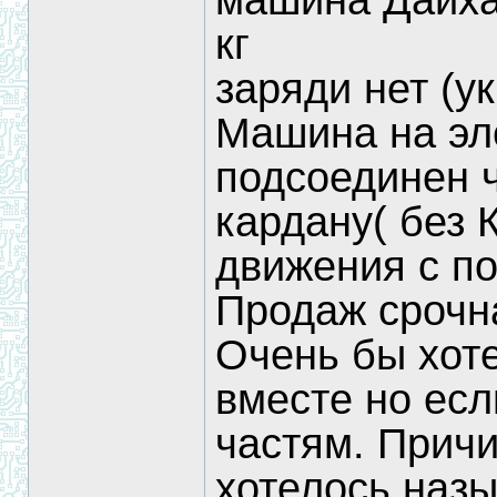
машина Дайха
кг
заряди нет (у
Машина на эл
подсоединен ч
кардану( без
движения с п
Продаж срочна
Очень бы хоте
вместе но есл
частям. Прич
хотелось назы