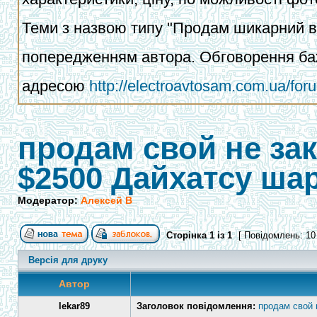
Теми з назвою типу "Продам шикарний ва
попередженням автора. Обговорення баж
адресою
http://electroavtosam.com.ua/fo
продам свой не за
$2500 Дайхатсу ша
Модератор:
Алексей В
Сторінка
1
із
1
[ Повідомлень: 10
Версія для друку
Автор
lekar89
Заголовок повідомлення:
продам свой 