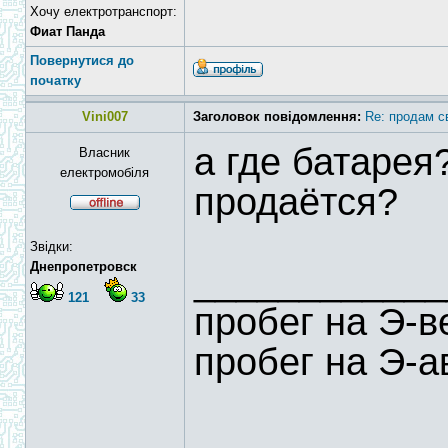
Хочу електротранспорт:
Фиат Панда
Повернутися до
початку
Vini007
Заголовок повідомлення:
Re: продам с
а где батарея
Власник
електромобіля
продаётся?
Звідки:
Днепропетровск
____________
121
33
пробег на Э-
пробег на Э-а