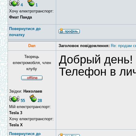
4
1
Хочу електротранспорт:
Фиат Панда
Повернутися до
початку
Dan
Заголовок повідомлення:
Re: продам с
Добрый день!
Творець
електромобіля, член
Телефон в ли
клубу
Звідки:
Николаев
55
28
Мій електротранспорт:
Tesla 3
Хочу електротранспорт:
Tesla X
Повернутися до