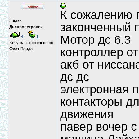
К сожалению 
Звідки:
законченный 
Днепропетровск
Мотор дс 6.3
4
1
Хочу електротранспорт:
контроллер от
Фиат Панда
акб от ниссан
дс дс
электронная п
контакторы д
движения
павер вочер 