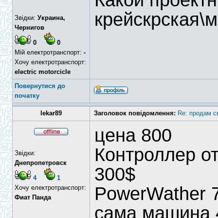
Какой проектн
крейскрская\
Звідки:
Украина,
Чернигов
0
0
Мій електротранспорт:
-
Хочу електротранспорт:
electric motorcicle
Повернутися до
початку
lekar89
Заголовок повідомлення:
Re: продам с
цена 800
Контроллер от
Звідки:
Днепропетровск
300$
4
1
PowerWather 7
Хочу електротранспорт:
Фиат Панда
сама машина 