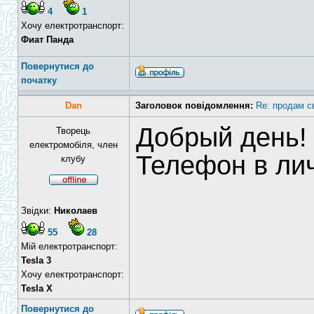
4
1
Хочу електротранспорт:
Фиат Панда
Повернутися до
початку
Dan
Заголовок повідомлення:
Re: продам с
Добрый день!
Творець
електромобіля, член
Телефон в ли
клубу
Звідки:
Николаев
55
28
Мій електротранспорт:
Tesla 3
Хочу електротранспорт:
Tesla X
Повернутися до