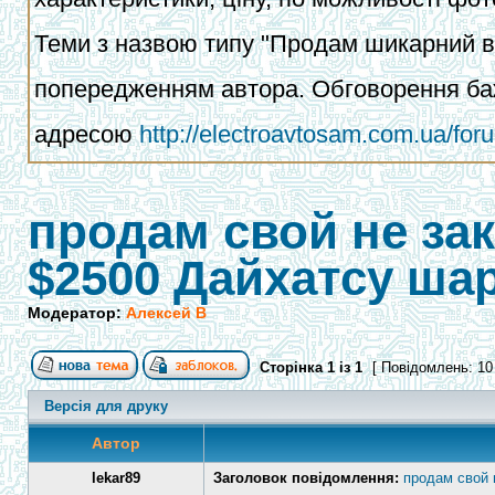
Теми з назвою типу "Продам шикарний ва
попередженням автора. Обговорення баж
адресою
http://electroavtosam.com.ua/fo
продам свой не за
$2500 Дайхатсу ша
Модератор:
Алексей В
Сторінка
1
із
1
[ Повідомлень: 10
Версія для друку
Автор
lekar89
Заголовок повідомлення:
продам свой 