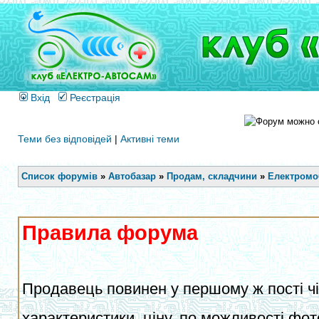
Вхід
Реєстрація
Теми без відповідей
|
Активні теми
Список форумів
»
Автобазар
»
Продам, складчини
»
Електромоб
Правила форума
Продавець повинен у першому ж пості чіт
характеристики, ціну, по можливості фот