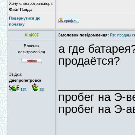
Хочу електротранспорт:
Фиат Панда
Повернутися до
початку
Vini007
Заголовок повідомлення:
Re: продам с
а где батарея
Власник
електромобіля
продаётся?
Звідки:
Днепропетровск
____________
121
33
пробег на Э-
пробег на Э-а