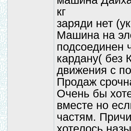
машина Дайха
кг
заряди нет (у
Машина на эл
подсоединен ч
кардану( без
движения с п
Продаж срочна
Очень бы хоте
вместе но есл
частям. Прич
хотелось назы