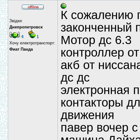
К сожалению 
Звідки:
законченный 
Днепропетровск
Мотор дс 6.3
4
1
Хочу електротранспорт:
контроллер от
Фиат Панда
акб от ниссан
дс дс
электронная п
контакторы д
движения
павер вочер 