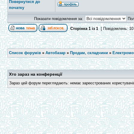
Повернутися до
початку
Показати повідомлення за:
По
Сторінка
1
із
1
[ Повідомлень: 10
Список форумів
»
Автобазар
»
Продам, складчини
»
Електромоб
Хто зараз на конференції
Зараз цей форум переглядають: немає зареєстрованих користувачів 