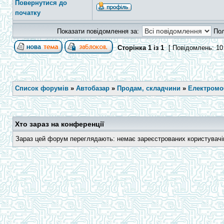
Повернутися до
початку
Показати повідомлення за:
По
Сторінка
1
із
1
[ Повідомлень: 10
Список форумів
»
Автобазар
»
Продам, складчини
»
Електромоб
Хто зараз на конференції
Зараз цей форум переглядають: немає зареєстрованих користувачів 