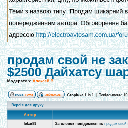
Теми з назвою типу "Продам шикарний ва
попередженням автора. Обговорення баж
адресою
http://electroavtosam.com.ua/fo
продам свой не за
$2500 Дайхатсу ша
Модератор:
Алексей В
Сторінка
1
із
1
[ Повідомлень: 10
Версія для друку
Автор
lekar89
Заголовок повідомлення:
продам свой 