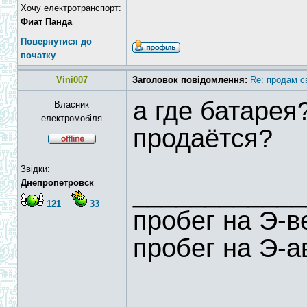
Хочу електротранспорт:
Фиат Панда
Повернутися до
початку
Vini007
Заголовок повідомлення:
Re: продам с
а где батарея
Власник
електромобіля
продаётся?
Звідки:
Днепропетровск
____________
121
33
пробег на Э-
пробег на Э-а