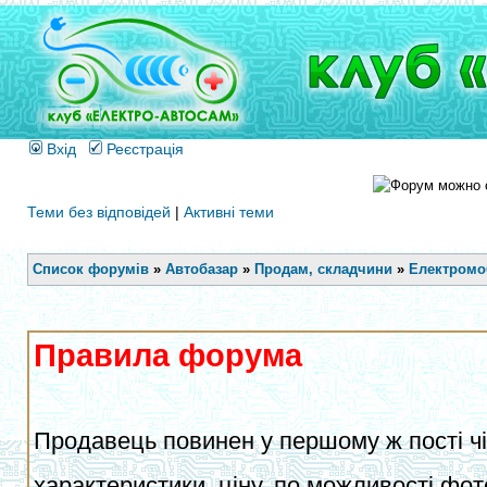
Вхід
Реєстрація
Теми без відповідей
|
Активні теми
Список форумів
»
Автобазар
»
Продам, складчини
»
Електромоб
Правила форума
Продавець повинен у першому ж пості чіт
характеристики, ціну, по можливості фот