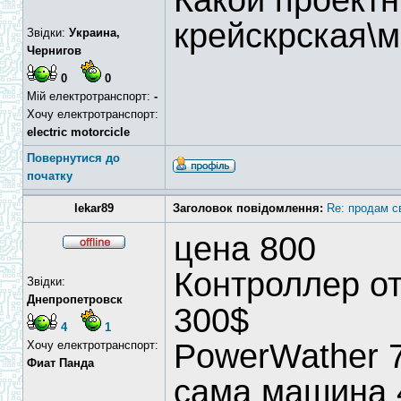
Какой проектн
крейскрская\
Звідки:
Украина,
Чернигов
0
0
Мій електротранспорт:
-
Хочу електротранспорт:
electric motorcicle
Повернутися до
початку
lekar89
Заголовок повідомлення:
Re: продам с
цена 800
Контроллер от
Звідки:
Днепропетровск
300$
4
1
PowerWather 7
Хочу електротранспорт:
Фиат Панда
сама машина 