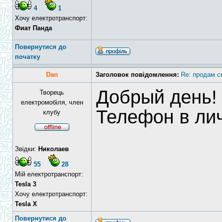
4
1
Хочу електротранспорт:
Фиат Панда
Повернутися до
початку
Dan
Заголовок повідомлення:
Re: продам с
Добрый день!
Творець
електромобіля, член
Телефон в ли
клубу
Звідки:
Николаев
55
28
Мій електротранспорт:
Tesla 3
Хочу електротранспорт:
Tesla X
Повернутися до