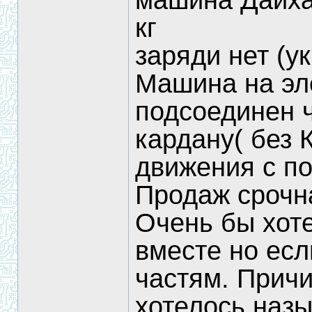
машина Дайха
кг
заряди нет (у
Машина на эл
подсоединен ч
кардану( без
движения с п
Продаж срочна
Очень бы хоте
вместе но есл
частям. Прич
хотелось назы