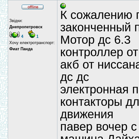
К сожалению 
Звідки:
законченный 
Днепропетровск
Мотор дс 6.3
4
1
Хочу електротранспорт:
контроллер от
Фиат Панда
акб от ниссан
дс дс
электронная п
контакторы д
движения
павер вочер 