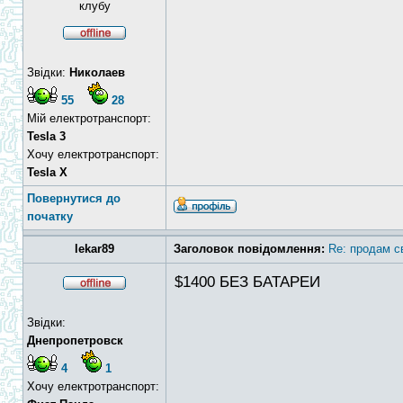
клубу
Звідки:
Николаев
55
28
Мій електротранспорт:
Tesla 3
Хочу електротранспорт:
Tesla X
Повернутися до
початку
lekar89
Заголовок повідомлення:
Re: продам с
$1400 БЕЗ БАТАРЕИ
Звідки:
Днепропетровск
4
1
Хочу електротранспорт: