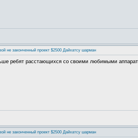
вой не законченный проект $2500 Дайхатсу шарман
льше ребят расстающихся со своими любимыми аппарат
вой не законченный проект $2500 Дайхатсу шарман