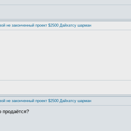
вой не законченный проект $2500 Дайхатсу шарман
вой не законченный проект $2500 Дайхатсу шарман
о продаётся?