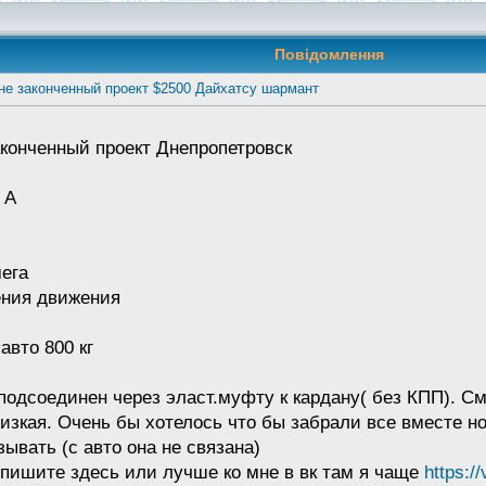
Повідомлення
не законченный проект $2500 Дайхатсу шармант
конченный проект Днепропетровск
 А
мега
ения движения
вто 800 кг
подсоединен через эласт.муфту к кардану( без КПП). С
изкая. Очень бы хотелось что бы забрали все вместе но
ывать (с авто она не связана)
пишите здесь или лучше ко мне в вк там я чаще
https:/