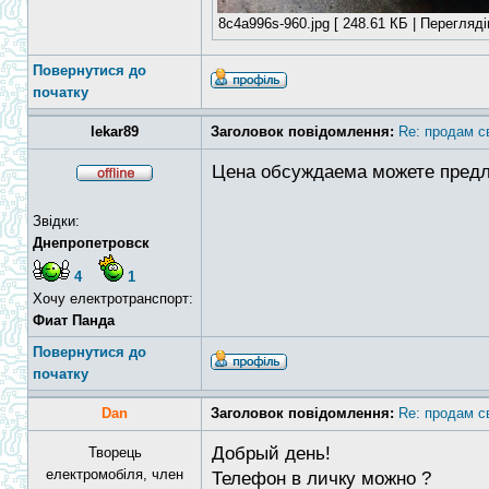
8c4a996s-960.jpg [ 248.61 КБ | Перегляді
Повернутися до
початку
lekar89
Заголовок повідомлення:
Re: продам с
Цена обсуждаема можете предл
Звідки:
Днепропетровск
4
1
Хочу електротранспорт:
Фиат Панда
Повернутися до
початку
Dan
Заголовок повідомлення:
Re: продам с
Добрый день!
Творець
електромобіля, член
Телефон в личку можно ?