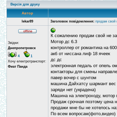
Версія для друку
Автор
lekar89
Заголовок повідомлення:
продам свой 
К сожалению продам свой не за
Мотор дс 6.3
Звідки:
контроллер от романтика на 600
Днепропетровск
акб от ниссана лиф 18 ячеек
4
1
дс дс
Хочу електротранспорт:
электронная педаль от опель о
Фиат Панда
контакторы для смены направл
павер вочер с шунтом
машина Дайхатсу шармант вес а
заряди нет (украдена)
Машина на электроходу, мотор 
Продаж срочная поэтому цена н
продажи мне бы не хотелось наз
По всем вопросам(фото,видео) 