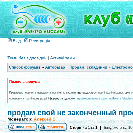
Вхід
Реєстрація
Теми без відповідей
|
Активні теми
Список форумів
»
Автобазар
»
Продам, складчини
»
Електромоб
Правила форума
Продавець повинен у першому ж пості чітко вказати, що продається, повні технічні характерист
проводити у технічному розділі форуму за адресою
http://electroavtosam.com.ua/forums/viewfor
продам свой не законченный про
Модератор:
Алексей В
Сторінка
1
із
1
[ Повідомлень: 10