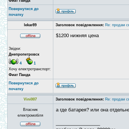
Фиат Панда
Повернутися до
початку
lekar89
Заголовок повідомлення:
Re: продам с
$1200 нижняя цена
Звідки:
Днепропетровск
4
1
Хочу електротранспорт:
Фиат Панда
Повернутися до
початку
Vini007
Заголовок повідомлення:
Re: продам с
а где батарея? или она отдельн
Власник
електромобіля
_________________