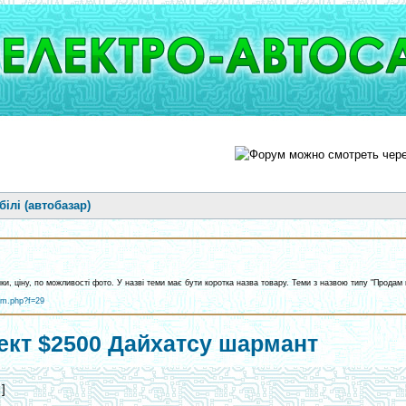
ілі (автобазар)
ики, ціну, по можливості фото. У назві теми має бути коротка назва товару. Теми з назвою типу "Прод
um.php?f=29
ект $2500 Дайхатсу шармант
 ]