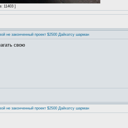
в: 11403 ]
вой не законченный проект $2500 Дайхатсу шарман
агать свою
вой не законченный проект $2500 Дайхатсу шарман