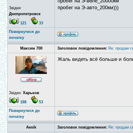
пробег на Э-веле_20000км
пробег на Э-авто_200км)))
Звідки:
Днепропетровск
121
33
Повернутися до
початку
Максим 700
Заголовок повідомлення:
Re: продам с
Жаль видеть всё больше и бо
Звідки:
Харьков
188
53
Повернутися до
початку
Aesik
Заголовок повідомлення:
Re: продам с