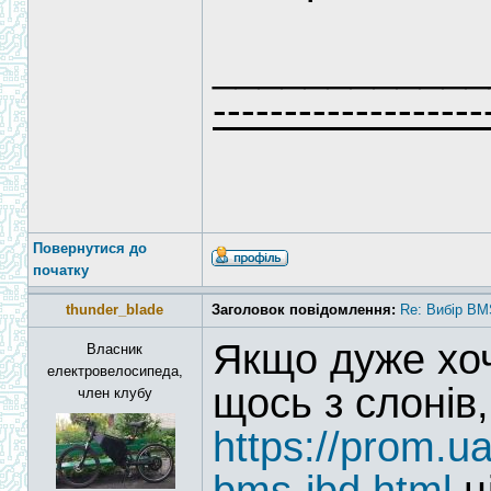
____________
-------------------
Повернутися до
початку
thunder_blade
Заголовок повідомлення:
Re: Вибір BM
Якщо дуже хоч
Власник
електровелосипеда,
щось з слонів
член клубу
https://prom.u