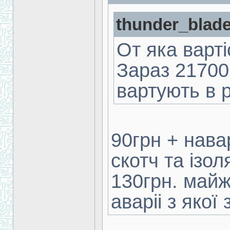
thunder_blade
От яка варт
Зараз 21700
вартують в 
90грн + нава
скотч та ізол
130грн. майж
аваріі з якої 