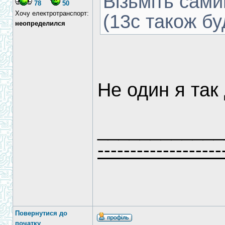
Візьміть сам
78
50
Хочу електротранспорт:
(13с також бу
неопределился
Не один я так
____________
-------------------
Повернутися до
початку