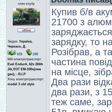
член клубу
Купив б/в аку
21700 з алюм
заряджається
зарядку, то н
Звідки:
Україна,
Черкаси, Д.
Розібрав, а т
659
298
частина повід
Мій електротранспорт:
Evel EndurA, 62v 28Ah
на місце, зіб
Jik,VOT EM-100s(new
gen), - R.I.P
Два рази відк
Хочу електротранспорт:
model 3 old style
два рази, з 1
теж саме, зар