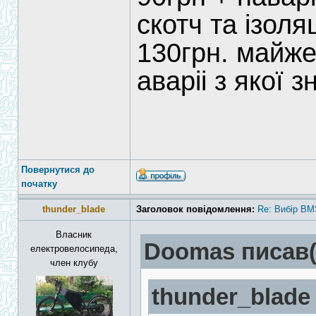
скотч та ізоля
130грн. майже
аваріі з якої зн
Повернутися до
початку
thunder_blade
Заголовок повідомлення:
Re: Вибір BM
Власник
Doomas писав(
електровелосипеда,
член клубу
thunder_blade