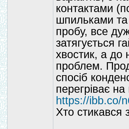
контактами (п
шпильками та 
пробу, все ду
затягується г
хвостик, а до
проблем. Прод
спосіб конден
перегріває на 
https://ibb.co
Хто стикався 