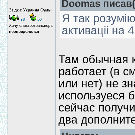
Doomas писав(
Звідки:
Украина Сумы
Я так розумі
78
50
Хочу електротранспорт:
активаціі на 
неопределился
Там обычная к
работает (в с
или нет) не з
используеся б
сейчас получи
два дополните