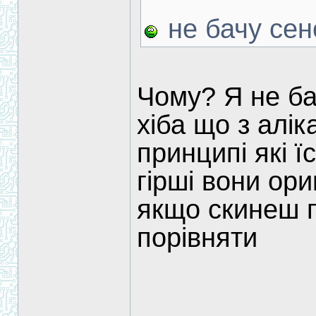
не бачу сен
Чому? Я не бач
хіба що з алі
принципі які ї
гірші вони ори
якщо скинеш 
порівняти