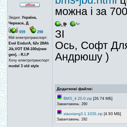
bms-jbd.html
ц
можна і за 70
Звідки:
Україна,
Черкаси, Д.
ЗІ
659
298
Мій електротранспорт:
Ось, Софт Для 
Evel EndurA, 62v 28Ah
Jik,VOT EM-100s(new
Андрюшу )
gen), - R.I.P
Хочу електротранспорт:
model 3 old style
Додаткові файли:
BMS_4.20.0.zip
[26.74 МБ]
Завантажень: 290
xiaoxiang3.1.1026.zip
[4.93 МБ]
Завантажень: 292