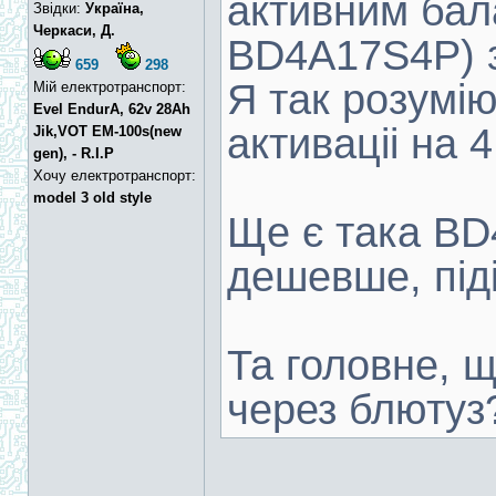
активним бал
Звідки:
Україна,
Черкаси, Д.
BD4A17S4P) з
659
298
Я так розумі
Мій електротранспорт:
Evel EndurA, 62v 28Ah
активаціі на 
Jik,VOT EM-100s(new
gen), - R.I.P
Хочу електротранспорт:
model 3 old style
Ще є така B
дешевше, під
Та головне, щ
через блютуз