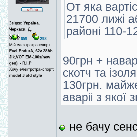
От яка варті
21700 лижі а
Звідки:
Україна,
районі 110-1
Черкаси, Д.
659
298
Мій електротранспорт:
Evel EndurA, 62v 28Ah
90грн + нава
Jik,VOT EM-100s(new
gen), - R.I.P
скотч та ізол
Хочу електротранспорт:
model 3 old style
130грн. майже
аваріі з якої з
не бачу сен