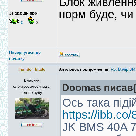
Блок живлення
норм буде, ч
Звідки:
Дніпро
2
0
Повернутися до
початку
thunder_blade
Заголовок повідомлення:
Re: Вибір BM
Власник
Doomas писав(
електровелосипеда,
член клубу
Ось така піді
https://ibb.c
JK BMS 40A 7S