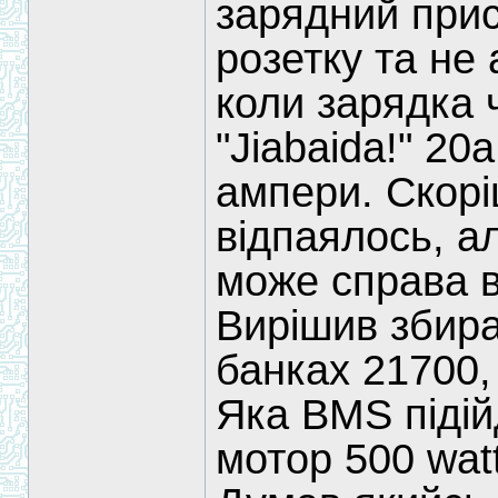
зарядний прис
розетку та не 
коли зарядка 
"Jiabaida!" 20
ампери. Скорі
відпаялось, а
може справа в
Вирішив збира
банках 21700,
Яка BMS підій
мотор 500 wat