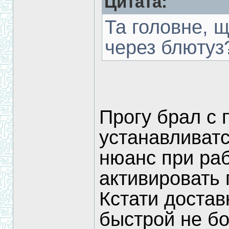
Цитата:
Та головне, щ
через блютуз
Прогу брал с 
устанавливатс
нюанс при ра
активировать 
Кстати достав
быстрой не бо