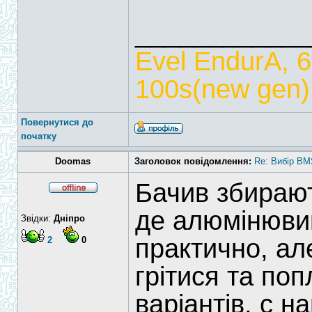
____________
Evel EndurA, 
100s(new gen),
Повернутися до
початку
Doomas
Заголовок повідомлення:
Re: Вибір BM
Бачив збираю
де алюмінюви
Звідки:
Дніпро
практично, ал
2
0
грітися та поп
варіантів, с 