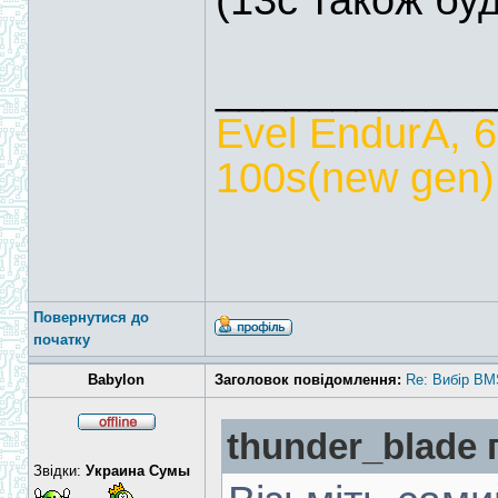
(13с також бу
____________
Evel EndurA, 
100s(new gen),
Повернутися до
початку
Babylon
Заголовок повідомлення:
Re: Вибір BM
thunder_blade 
Звідки:
Украина Сумы