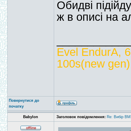
Обидві підійд
ж в описі на ал
____________
Evel EndurA, 
100s(new gen),
Повернутися до
початку
Babylon
Заголовок повідомлення:
Re: Вибір BM