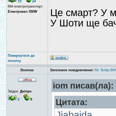
19
24
Мій електротранспорт:
Це смарт? У м
Електровел 350W
У Шоти ще ба
Повернутися до
початку
Doomas
Заголовок повідомлення:
Re: Вибір BM
iom писав(ла):
Звідки:
Дніпро
2
0
Цитата:
Jiabaida