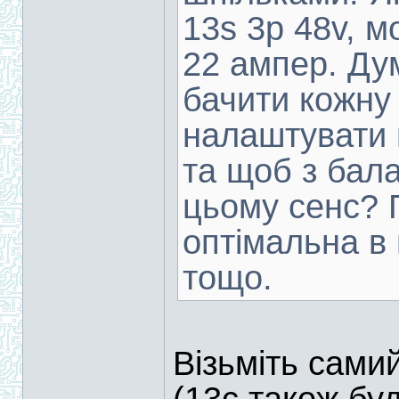
13s 3p 48v, м
22 ампер. Д
бачити кожну 
налаштувати 
та щоб з бала
цьому сенс? 
оптімальна в 
тощо.
Візьміть сами