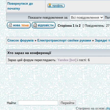
Повернутися до
початку
Показати повідомлення за:
По
Сторінка
1
із
2
[ Повідомлень: 27
Список форумів
»
Електротранспорт своїми руками
»
Зарядні 
Хто зараз на конференції
Зараз цей форум переглядають:
Yandex [bot]
і гості: 6
Найти:
Створено на основі
ph