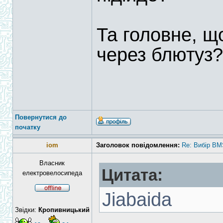
Та головне, щ
через блютуз?
Повернутися до
початку
iom
Заголовок повідомлення:
Re: Вибір BM
Власник
Цитата:
електровелосипеда
Jiabaida
Звідки:
Кропивницький