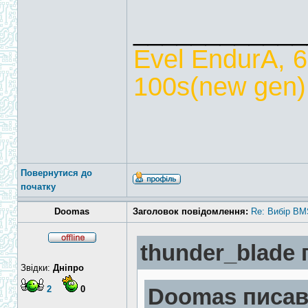
____________
Evel EndurA, 
100s(new gen),
Повернутися до
початку
Doomas
Заголовок повідомлення:
Re: Вибір BM
thunder_blade 
Звідки:
Дніпро
2
0
Doomas писав