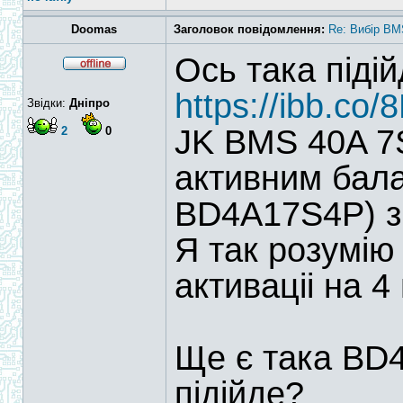
Doomas
Заголовок повідомлення:
Re: Вибір BM
Ось така піді
https://ibb.co
Звідки:
Дніпро
JK BMS 40A 7S
2
0
активним бала
BD4A17S4P) з
Я так розумію
активаціі на 4
Ще є така BD
підійде?