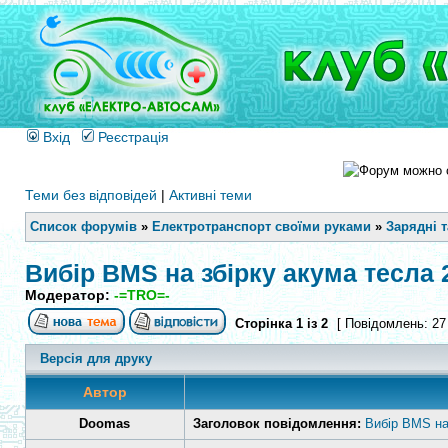
Вхід
Реєстрація
Теми без відповідей
|
Активні теми
Список форумів
»
Електротранспорт своїми руками
»
Зарядні 
Вибір BMS на збірку акума тесла 
Модератор:
-=TRO=-
Сторінка
1
із
2
[ Повідомлень: 27
Версія для друку
Автор
Doomas
Заголовок повідомлення:
Вибір BMS на