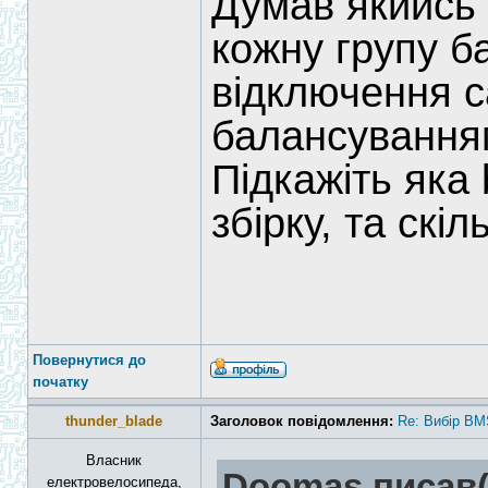
Думав якийсь
кожну групу б
відключення с
балансуванням
Підкажіть яка
збірку, та скі
Повернутися до
початку
thunder_blade
Заголовок повідомлення:
Re: Вибір BM
Власник
Doomas писав(
електровелосипеда,