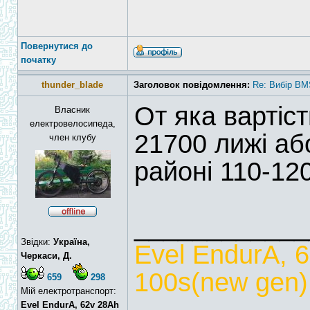
Повернутися до
початку
thunder_blade
Заголовок повідомлення:
Re: Вибір BM
От яка вартіс
Власник
електровелосипеда,
21700 лижі аб
член клубу
районі 110-12
____________
Звідки:
Україна,
Evel EndurA, 
Черкаси, Д.
100s(new gen),
659
298
Мій електротранспорт:
Evel EndurA, 62v 28Ah