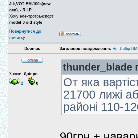
Jik,VOT EM-100s(new
gen), - R.I.P
Хочу електротранспорт:
model 3 old style
Повернутися до
початку
Doomas
Заголовок повідомлення:
Re: Вибір BM
thunder_blade 
Звідки:
Дніпро
От яка вартіс
2
0
21700 лижі а
районі 110-12
90грн + навар