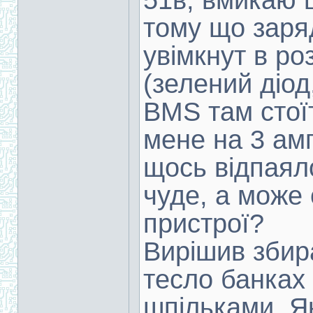
51в, вмикаю 
тому що заря
увімкнут в ро
(зелений діод
BMS там стоїт
мене на 3 амп
щось відпаял
чуде, а може
пристрої?
Вирішив збир
тесло банках
шпільками. Я