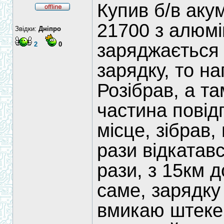
Купив б/в акум
21700 з алюмі
Звідки:
Дніпро
заряджається 
2
0
зарядку, то на
Розібрав, а та
частина повід
місце, зібрав,
рази відкатавс
рази, з 15км д
саме, зарядку
вмикаю штекер