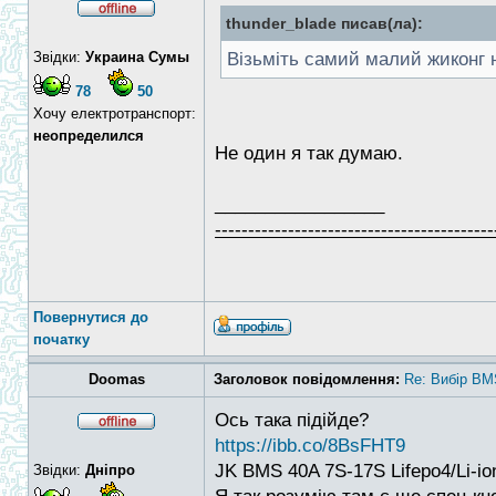
thunder_blade писав(ла):
Звідки:
Украина Сумы
Візьміть самий малий жиконг н
78
50
Хочу електротранспорт:
неопределился
Не один я так думаю.
_________________
------------------------------------------
Повернутися до
початку
Doomas
Заголовок повідомлення:
Re: Вибір BM
Ось така підійде?
https://ibb.co/8BsFHT9
JK BMS 40A 7S-17S Lifepo4/Li-i
Звідки:
Дніпро