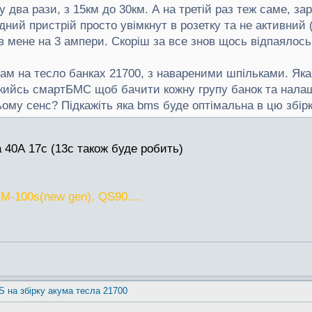
у два рази, з 15км до 30км. А на третій раз теж саме, з
дний пристрій просто увімкнут в розетку та не активний
ка в мене на 3 ампери. Скоріш за все знов щось відпаяло
м на тесло банках 21700, з навареними шпільками. Яка B
кийсь смартБМС щоб бачити кожну групу банок та налаш
ому сенс? Підкажіть яка bms буде оптімальна в цю збірк
 40А 17с (13с також буде робить)
M-100s(new gen), QS90....
S на збірку акума тесла 21700