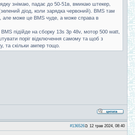
арядку знімаю, падає до 50-51в, вмикаю штекер,
 (зелений діод, коли зарядка червоний). BMS там
сь, але може це BMS чуде, а може справа в
MS підійде на сборку 13s 3p 48v, мотор 500 watt,
тувати поріг відключення самому та щоб з
у, та скільки ампер тощо.
#136526
12 трав 2024, 08:40