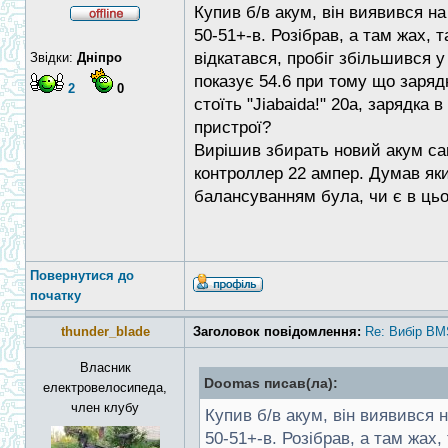
Купив б/в акум, він виявився н
50-51+-в. Розібрав, а там жах, 
відкатався, пробіг збільшився у
Звідки:
Дніпро
показує 54.6 при тому що заряд
2
0
стоїть "Jiabaida!" 20a, зарядк
пристрої?
Вирішив збирать новий акум сам
контроллер 22 ампер. Думав як
балансуванням була, чи є в цьо
Повернутися до
початку
thunder_blade
Заголовок повідомлення:
Re: Вибір BM
Власник
Doomas писав(ла):
електровелосипеда,
член клубу
Купив б/в акум, він виявився 
50-51+-в. Розібрав, а там жах,