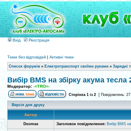
Вхід
Реєстрація
Теми без відповідей
|
Активні теми
Список форумів
»
Електротранспорт своїми руками
»
Зарядні 
Вибір BMS на збірку акума тесла 
Модератор:
-=TRO=-
Сторінка
1
із
2
[ Повідомлень: 27
Версія для друку
Автор
Doomas
Заголовок повідомлення:
Вибір BMS на