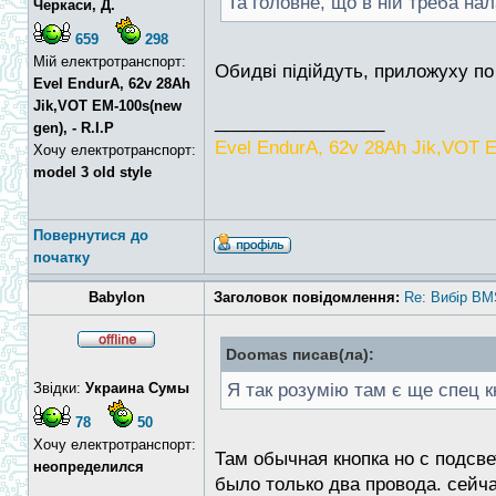
Та головне, що в ній треба н
Черкаси, Д.
659
298
Мій електротранспорт:
Обидві підійдуть, приложуху по 
Evel EndurA, 62v 28Ah
Jik,VOT EM-100s(new
_________________
gen), - R.I.P
Evel EndurA, 62v 28Ah Jik,VOT E
Хочу електротранспорт:
model 3 old style
Повернутися до
початку
Babylon
Заголовок повідомлення:
Re: Вибір BM
Doomas писав(ла):
Звідки:
Украина Сумы
Я так розумію там є ще спец кн
78
50
Хочу електротранспорт:
Там обычная кнопка но с подсве
неопределился
было только два провода. сейч