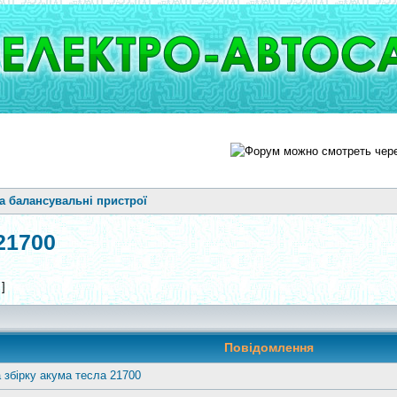
та балансувальні пристрої
21700
 ]
Повідомлення
 збірку акума тесла 21700