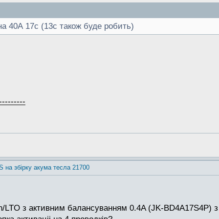
а 40А 17с (13с також буде робить)
---------
S на збірку акума тесла 21700
on/LTO з активним балансуванням 0.4A (JK-BD4A17S4P) з