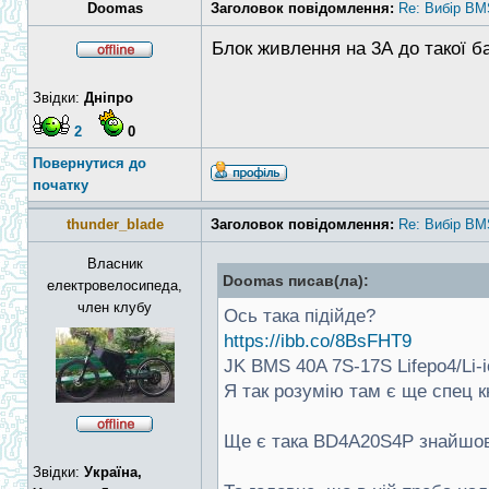
Doomas
Заголовок повідомлення:
Re: Вибір BM
Блок живлення на 3А до такої б
Звідки:
Дніпро
2
0
Повернутися до
початку
thunder_blade
Заголовок повідомлення:
Re: Вибір BM
Власник
Doomas писав(ла):
електровелосипеда,
член клубу
Ось така підійде?
https://ibb.co/8BsFHT9
JK BMS 40A 7S-17S Lifepo4/Li
Я так розумію там є ще спец кн
Ще є така BD4A20S4P знайшов
Звідки:
Україна,