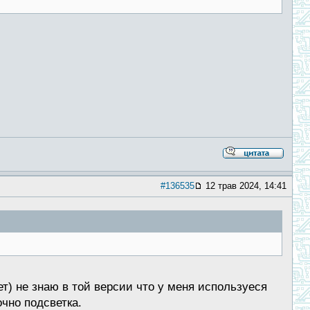
#136535
12 трав 2024, 14:41
ет) не знаю в той версии что у меня используеся
чно подсветка.