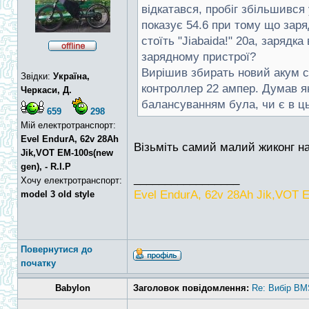
відкатався, пробіг збільшився 
показує 54.6 при тому що заря
стоїть "Jiabaida!" 20a, заряд
зарядному пристрої?
Вирішив збирать новий акум са
Звідки:
Україна,
контроллер 22 ампер. Думав я
Черкаси, Д.
балансуванням була, чи є в ць
659
298
Мій електротранспорт:
Evel EndurA, 62v 28Ah
Візьміть самий малий жиконг на
Jik,VOT EM-100s(new
gen), - R.I.P
_________________
Хочу електротранспорт:
Evel EndurA, 62v 28Ah Jik,VOT E
model 3 old style
Повернутися до
початку
Babylon
Заголовок повідомлення:
Re: Вибір BM