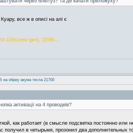
алаштувати через блютуз? Та де качати приложуху?
Куару, все ж в описі на алі є
M-100s(new gen), QS90....
S на збірку акума тесла 21700
опка активаціі на 4 проводків?
ткой, как работает (в смысле подсветка постоянно или н
ас получил в четырьмя, прозонил два дополнительных то