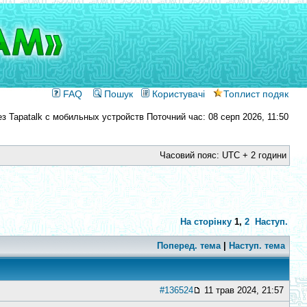
FAQ
Пошук
Користувачі
Топлист подяк
Поточний час: 08 серп 2026, 11:50
Часовий пояс: UTC + 2 години
На сторінку
1
,
2
Наступ.
Поперед. тема
|
Наступ. тема
#136524
11 трав 2024, 21:57