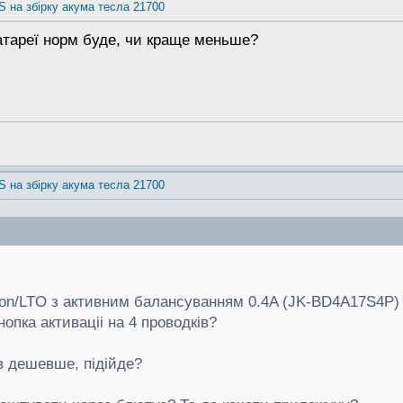
S на збірку акума тесла 21700
атареї норм буде, чи краще меньше?
S на збірку акума тесла 21700
-ion/LTO з активним балансуванням 0.4A (JK-BD4A17S4P) 
опка активаціі на 4 проводків?
 дешевше, підійде?