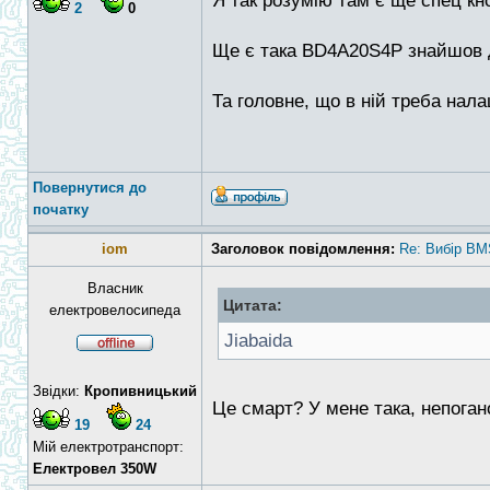
Я так розумію там є ще спец кно
2
0
Ще є така BD4A20S4P знайшов 
Та головне, що в ній треба нал
Повернутися до
початку
iom
Заголовок повідомлення:
Re: Вибір BM
Власник
Цитата:
електровелосипеда
Jiabaida
Звідки:
Кропивницький
Це смарт? У мене така, непога
19
24
Мій електротранспорт:
Електровел 350W