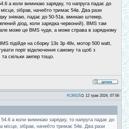
4.6 а коли вимикаю зарядку, то напруга падає до
а місце, зібрав, начебто тримає 54в. Два рази
рядку знімаю, падає до 50-51в, вмикаю штекер,
зелений діод, коли зарядка червоний). BMS там
ь, але може це BMS чуде, а може справа в зарядному
S підійде на сборку 13s 3p 48v, мотор 500 watt,
увати поріг відключення самому та щоб з
 та скільки ампер тощо.
#136525
12 трав 2024, 07:56
54.6 а коли вимикаю зарядку, то напруга падає до
на місце, зібрав, начебто тримає 54в. Два рази