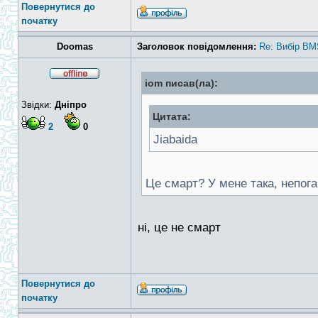
Повернутися до
початку
Doomas
Заголовок повідомлення:
Re: Вибір BM
iom писав(ла):
Звідки:
Дніпро
Цитата:
2
0
Jiabaida
Це смарт? У мене така, непог
ні, це не смарт
Повернутися до
початку