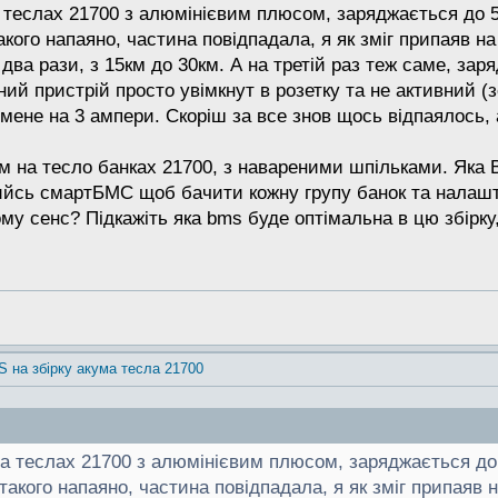
а теслах 21700 з алюмінієвим плюсом, заряджається до 5
такого напаяно, частина повідпадала, я як зміг припаяв н
 два рази, з 15км до 30км. А на третій раз теж саме, за
ний пристрій просто увімкнут в розетку та не активний (
а в мене на 3 ампери. Скоріш за все знов щось відпаялос
 на тесло банках 21700, з навареними шпільками. Яка BM
ийсь смартБМС щоб бачити кожну групу банок та налашт
му сенс? Підкажіть яка bms буде оптімальна в цю збірку,
S на збірку акума тесла 21700
на теслах 21700 з алюмінієвим плюсом, заряджається до 
 такого напаяно, частина повідпадала, я як зміг припаяв 