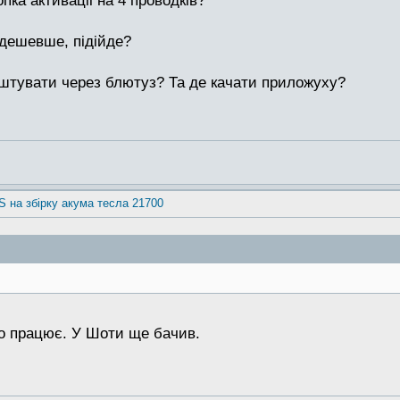
пка активаціі на 4 проводків?
дешевше, підійде?
аштувати через блютуз? Та де качати приложуху?
S на збірку акума тесла 21700
но працює. У Шоти ще бачив.