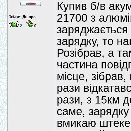
Купив б/в акум
21700 з алюмі
Звідки:
Дніпро
заряджається 
2
0
зарядку, то на
Розібрав, а та
частина повід
місце, зібрав,
рази відкатавс
рази, з 15км д
саме, зарядку
вмикаю штекер