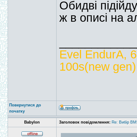
Обидві підійд
ж в описі на ал
____________
Evel EndurA, 
100s(new gen),
Повернутися до
початку
Babylon
Заголовок повідомлення:
Re: Вибір BM