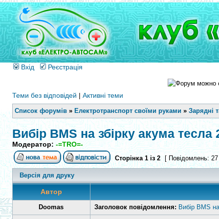
Вхід
Реєстрація
Теми без відповідей
|
Активні теми
Список форумів
»
Електротранспорт своїми руками
»
Зарядні 
Вибір BMS на збірку акума тесла 
Модератор:
-=TRO=-
Сторінка
1
із
2
[ Повідомлень: 27
Версія для друку
Автор
Doomas
Заголовок повідомлення:
Вибір BMS на