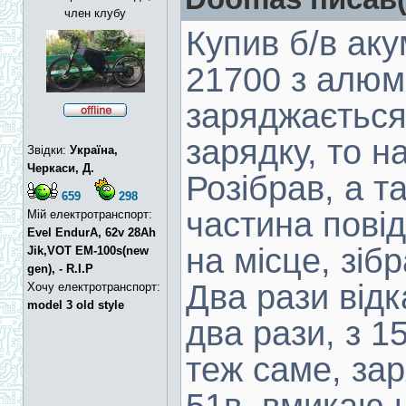
член клубу
Купив б/в аку
21700 з алюм
заряджається
зарядку, то н
Звідки:
Україна,
Черкаси, Д.
Розібрав, а т
659
298
частина повід
Мій електротранспорт:
Evel EndurA, 62v 28Ah
на місце, зіб
Jik,VOT EM-100s(new
gen), - R.I.P
Два рази відк
Хочу електротранспорт:
model 3 old style
два рази, з 1
теж саме, зар