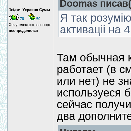
Doomas писав(
Звідки:
Украина Сумы
Я так розумі
78
50
Хочу електротранспорт:
активаціі на 
неопределился
Там обычная к
работает (в с
или нет) не з
используеся б
сейчас получи
два дополните