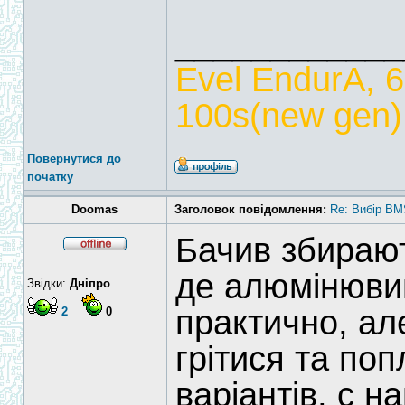
____________
Evel EndurA, 
100s(new gen),
Повернутися до
початку
Doomas
Заголовок повідомлення:
Re: Вибір BM
Бачив збираю
де алюмінюви
Звідки:
Дніпро
практично, ал
2
0
грітися та поп
варіантів, с 