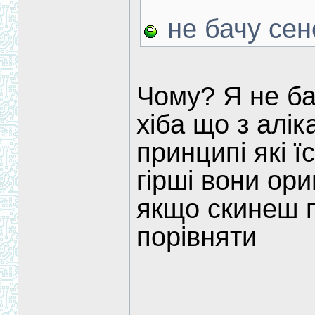
не бачу сен
Чому? Я не бач
хіба що з алі
принципі які ї
гірші вони ори
якщо скинеш 
порівняти