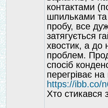
контактами (п
шпильками та 
пробу, все ду
затягується г
хвостик, а до
проблем. Прод
спосіб конден
перегріває на 
https://ibb.co
Хто стикався 