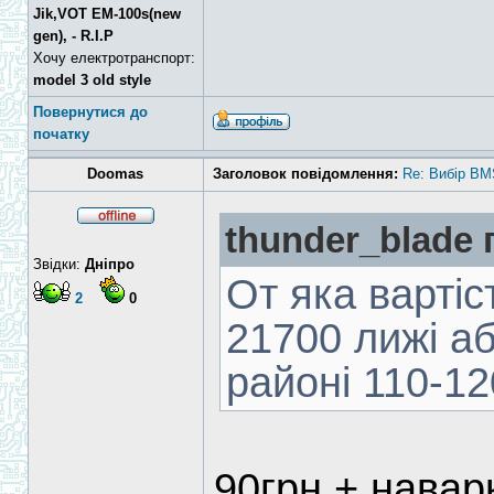
Jik,VOT EM-100s(new
gen), - R.I.P
Хочу електротранспорт:
model 3 old style
Повернутися до
початку
Doomas
Заголовок повідомлення:
Re: Вибір BM
thunder_blade 
Звідки:
Дніпро
От яка вартіс
2
0
21700 лижі а
районі 110-12
90грн + навар