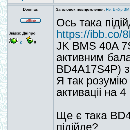
Doomas
Заголовок повідомлення:
Re: Вибір BM
Ось така піді
https://ibb.co
Звідки:
Дніпро
JK BMS 40A 7S
2
0
активним бала
BD4A17S4P) з
Я так розумію
активаціі на 4
Ще є така BD
підійде?