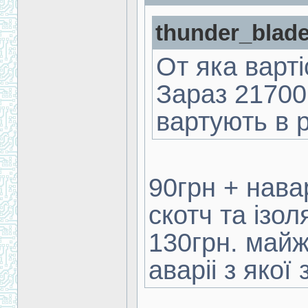
thunder_blade
От яка варт
Зараз 21700
вартують в 
90грн + нава
скотч та ізол
130грн. майж
аваріі з якої 