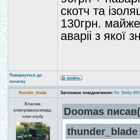
скотч та ізоля
130грн. майже
аваріі з якої зн
Повернутися до
початку
thunder_blade
Заголовок повідомлення:
Re: Вибір BM
Власник
Doomas писав(
електровелосипеда,
член клубу
thunder_blade