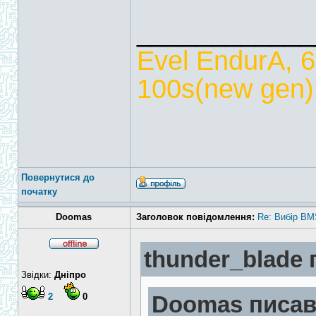
____________
Evel EndurA, 
100s(new gen),
Повернутися до
початку
Doomas
Заголовок повідомлення:
Re: Вибір BM
thunder_blade 
Звідки:
Дніпро
2
0
Doomas писав