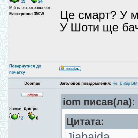
19
24
Мій електротранспорт:
Це смарт? У м
Електровел 350W
У Шоти ще ба
Повернутися до
початку
Doomas
Заголовок повідомлення:
Re: Вибір BM
iom писав(ла):
Звідки:
Дніпро
2
0
Цитата:
Jiabaida