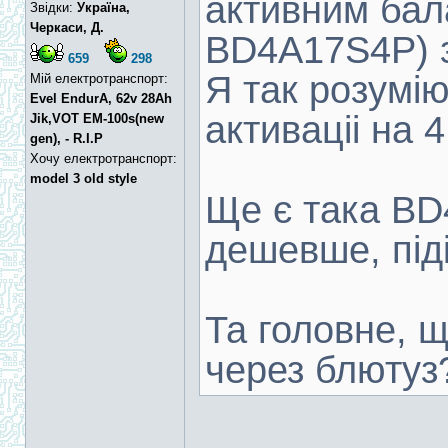
активним бал
Звідки:
Україна,
Черкаси, Д.
BD4A17S4P) з
659
298
Я так розумі
Мій електротранспорт:
Evel EndurA, 62v 28Ah
активаціі на 
Jik,VOT EM-100s(new
gen), - R.I.P
Хочу електротранспорт:
model 3 old style
Ще є така B
дешевше, під
Та головне, щ
через блютуз