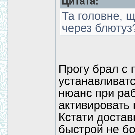
Цитата:
Та головне, щ
через блютуз
Прогу брал с 
устанавливатс
нюанс при ра
активировать 
Кстати достав
быстрой не бо