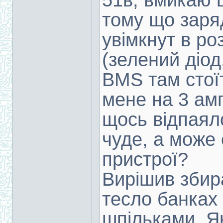
51в, вмикаю 
тому що заря
увімкнут в ро
(зелений діод
BMS там стоїт
мене на 3 амп
щось відпаял
чуде, а може
пристрої?
Вирішив збир
тесло банках
шпільками. Я