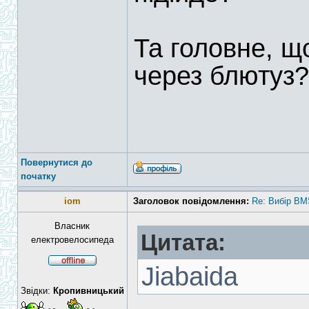
Та головне, щ
через блютуз?
Повернутися до
початку
iom
Заголовок повідомлення:
Re: Вибір BM
Власник
Цитата:
електровелосипеда
Jiabaida
Звідки:
Кропивницький