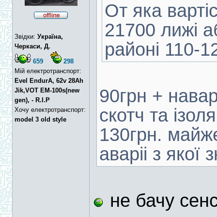
От яка варті
21700 лижі а
Звідки:
Україна,
районі 110-1
Черкаси, Д.
659
298
Мій електротранспорт:
Evel EndurA, 62v 28Ah
90грн + нава
Jik,VOT EM-100s(new
gen), - R.I.P
скотч та ізол
Хочу електротранспорт:
model 3 old style
130грн. майже
аваріі з якої з
не бачу сен