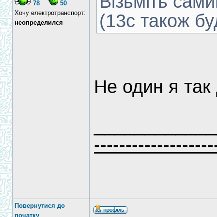
Візьміть сам
78
50
Хочу електротранспорт:
(13с також бу
неопределился
Не один я так
____________
-------------------
Повернутися до
початку