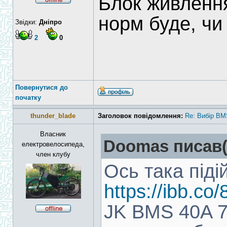
Блок живлення
норм буде, ч
Звідки:
Дніпро
2
0
Повернутися до
початку
thunder_blade
Заголовок повідомлення:
Re: Вибір BM
Власник
Doomas писав(
електровелосипеда,
член клубу
Ось така піді
https://ibb.c
JK BMS 40A 7S