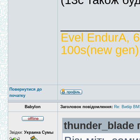
(13с також бу
____________
Evel EndurA, 
100s(new gen),
Повернутися до
початку
Babylon
Заголовок повідомлення:
Re: Вибір BM
thunder_blade 
Звідки:
Украина Сумы