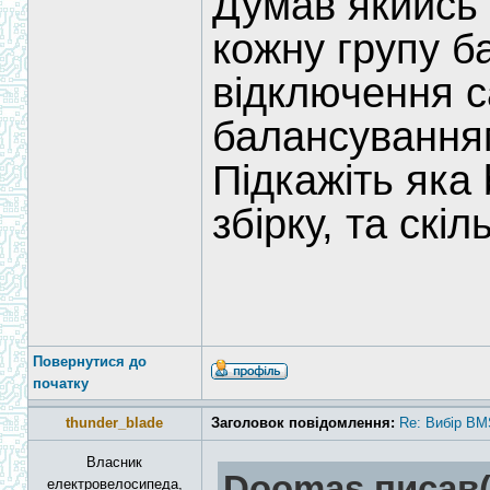
Думав якийсь
кожну групу б
відключення с
балансуванням
Підкажіть яка
збірку, та скі
Повернутися до
початку
thunder_blade
Заголовок повідомлення:
Re: Вибір BM
Власник
Doomas писав(
електровелосипеда,