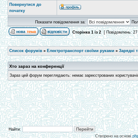
Повернутися до
початку
Показати повідомлення за:
По
Сторінка
1
із
2
[ Повідомлень: 27
Список форумів
»
Електротранспорт своїми руками
»
Зарядні 
Хто зараз на конференції
Зараз цей форум переглядають: немає зареєстрованих користувачів 
Найти:
Створено на основі
ph