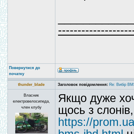
____________
-------------------
Повернутися до
початку
thunder_blade
Заголовок повідомлення:
Re: Вибір BM
Якщо дуже хоч
Власник
електровелосипеда,
щось з слонів
член клубу
https://prom.u