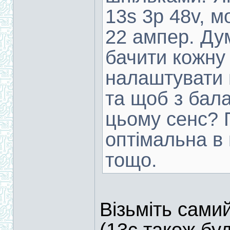
13s 3p 48v, м
22 ампер. Д
бачити кожну 
налаштувати 
та щоб з бала
цьому сенс? 
оптімальна в 
тощо.
Візьміть сами