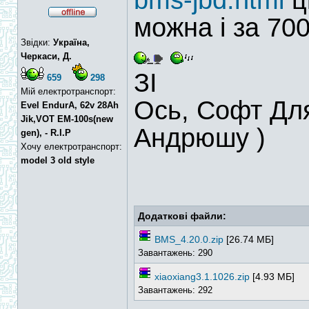
bms-jbd.html
ц
можна і за 70
Звідки:
Україна,
Черкаси, Д.
ЗІ
659
298
Мій електротранспорт:
Ось, Софт Для 
Evel EndurA, 62v 28Ah
Jik,VOT EM-100s(new
Андрюшу )
gen), - R.I.P
Хочу електротранспорт:
model 3 old style
Додаткові файли:
BMS_4.20.0.zip
[26.74 МБ]
Завантажень: 290
xiaoxiang3.1.1026.zip
[4.93 МБ]
Завантажень: 292