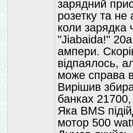
зарядний прис
розетку та не 
коли зарядка 
"Jiabaida!" 20
ампери. Скорі
відпаялось, а
може справа в
Вирішив збира
банках 21700,
Яка BMS підій
мотор 500 wat