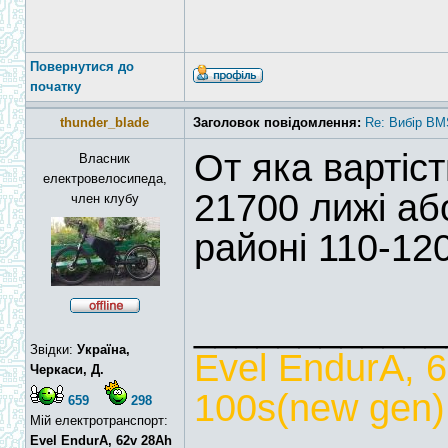
Повернутися до
початку
thunder_blade
Заголовок повідомлення:
Re: Вибір BM
От яка вартіс
Власник
електровелосипеда,
21700 лижі аб
член клубу
районі 110-12
____________
Звідки:
Україна,
Evel EndurA, 
Черкаси, Д.
100s(new gen),
659
298
Мій електротранспорт:
Evel EndurA, 62v 28Ah