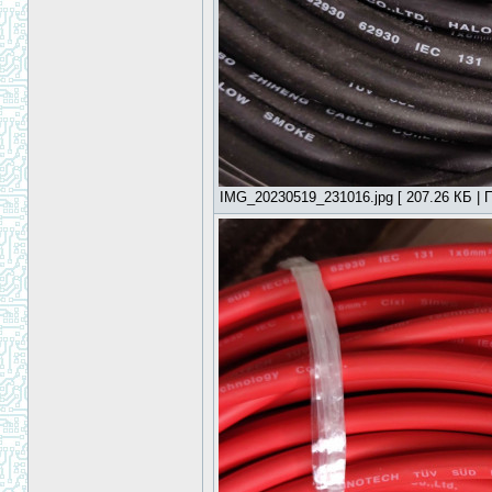
IMG_20230519_231016.jpg [ 207.26 КБ | П