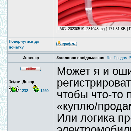
IMG_20230519_231048.jpg [ 171.81 КБ | П
Повернутися до
початку
Инженер
Заголовок повідомлення:
Re: Продам 
Может я и ош
регистрирова
Звідки:
Днепр
чтобы что-то 
1232
1250
«куплю/прод
Или логика пр
электромобил