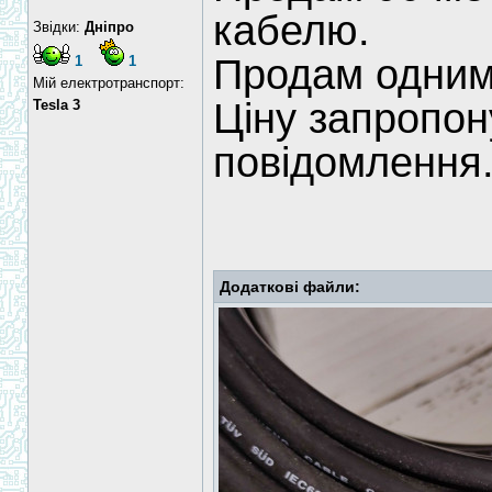
кабелю.
Звідки:
Дніпро
Продам одним
1
1
Мій електротранспорт:
Ціну запропон
Tesla 3
повідомлення
Додаткові файли: