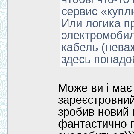
сервис «куп
Или логика пр
электромобил
кабель (неваж
здесь понад
Може ви і має
зареєстровний
зробив новий 
фантастично п