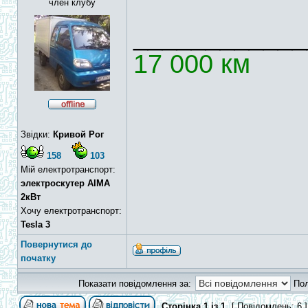
член клубу
____________
17 000 км
Звідки:
Кривой Рог
158
103
Мій електротранспорт:
электроскутер AIMA
2кВт
Хочу електротранспорт:
Tesla 3
Повернутися до
початку
Показати повідомлення за:
По
Сторінка
1
із
1
[ Повідомлень: 6 