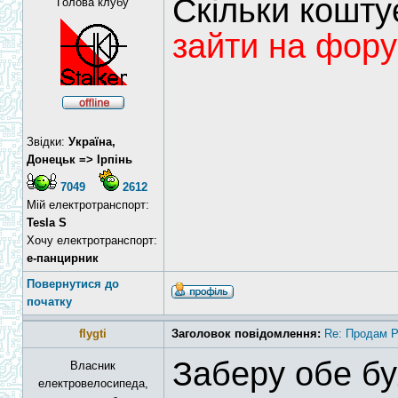
Скільки кошт
Голова клубу
зайти на фору
Звідки:
Україна,
Донецьк => Ірпінь
7049
2612
Мій електротранспорт:
Tesla S
Хочу електротранспорт:
е-панцирник
Повернутися до
початку
flygti
Заголовок повідомлення:
Re: Продам 
Заберу обе бу
Власник
електровелосипеда,