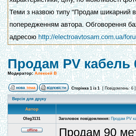
Теми з назвою типу "Продам шикарний ва
попередженням автора. Обговорення баж
адресою
http://electroavtosam.com.ua/fo
Продам PV кабель
Модератор:
Алексей В
Сторінка
1
із
1
[ Повідомлень: 6 
Версія для друку
Автор
Oleg3131
Заголовок повідомлення:
Продам PV к
Продам 90 мет