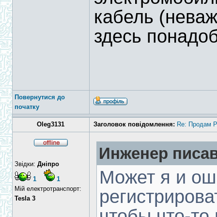
кабель (неваж
здесь понадо
Повернутися до
початку
Oleg3131
Заголовок повідомлення:
Re: Продам 
Инженер писав
Звідки:
Дніпро
Может я и о
1
1
Мій електротранспорт:
регистрирова
Tesla 3
чтобы что-то 