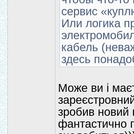
сервис «куп
Или логика пр
электромобил
кабель (неваж
здесь понад
Може ви і має
зареєстровний
зробив новий 
фантастично п