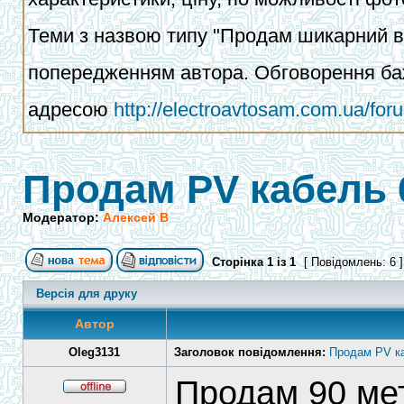
Теми з назвою типу "Продам шикарний ва
попередженням автора. Обговорення баж
адресою
http://electroavtosam.com.ua/fo
Продам PV кабель
Модератор:
Алексей В
Сторінка
1
із
1
[ Повідомлень: 6 
Версія для друку
Автор
Oleg3131
Заголовок повідомлення:
Продам PV к
Продам 90 мет