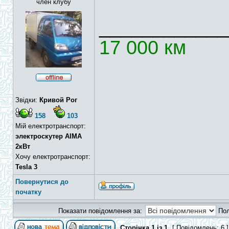
член клубу
____________
17 000 км
Звідки:
Кривой Рог
158
103
Мій електротранспорт:
электроскутер AIMA
2кВт
Хочу електротранспорт:
Tesla 3
Повернутися до
початку
Показати повідомлення за:
По
Сторінка
1
із
1
[ Повідомлень: 6 