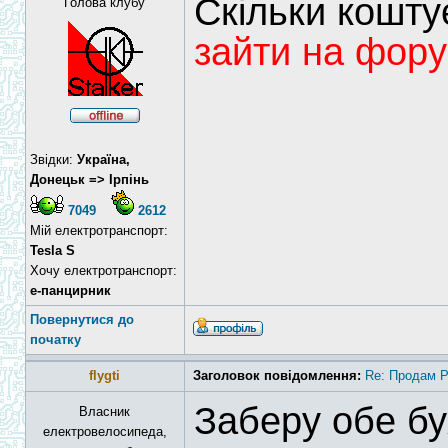
Скільки кошт
Голова клубу
зайти на фору
Звідки:
Україна,
Донецьк => Ірпінь
7049
2612
Мій електротранспорт:
Tesla S
Хочу електротранспорт:
е-панцирник
Повернутися до
початку
flygti
Заголовок повідомлення:
Re: Продам 
Заберу обе бу
Власник
електровелосипеда,