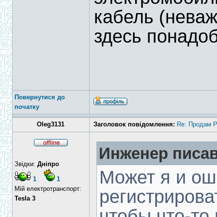
кабель (неваж
здесь понадо
Повернутися до
початку
Oleg3131
Заголовок повідомлення:
Re: Продам 
Инженер писав
Звідки:
Дніпро
Может я и о
1
1
Мій електротранспорт:
регистрирова
Tesla 3
чтобы что-то 