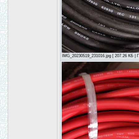
IMG_20230519_231016.jpg [ 207.26 КБ | П