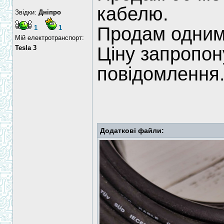
кабелю.
Звідки:
Дніпро
Продам одним
1
1
Мій електротранспорт:
Ціну запропон
Tesla 3
повідомлення
Додаткові файли: