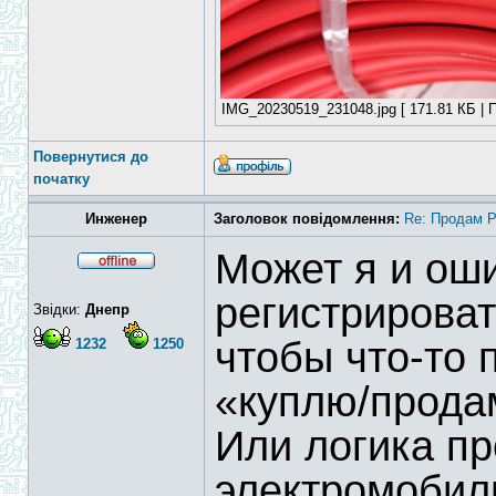
IMG_20230519_231048.jpg [ 171.81 КБ | П
Повернутися до
початку
Инженер
Заголовок повідомлення:
Re: Продам 
Может я и ош
регистрирова
Звідки:
Днепр
чтобы что-то 
1232
1250
«куплю/прод
Или логика пр
электромобил