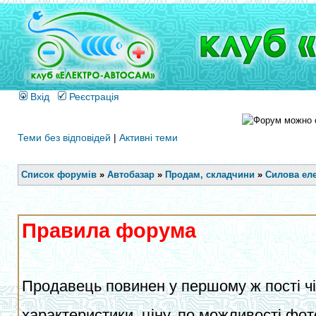
Вхід
Реєстрація
Теми без відповідей
|
Активні теми
Список форумів
»
Автобазар
»
Продам, складчини
»
Силова еле
Правила форума
Продавець повинен у першому ж пості чіт
характеристики, ціну, по можливості фот