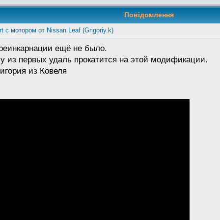
Повідомлення
t с мотором от Nissan Leaf (Grigoriy.k)
реинкарнации ещё не было.
му из первых удаль прокатится на этой модификации.
ригория из Ковеля