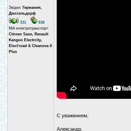
Звідки:
Германия,
Дюссельдорф
331
938
Мій електротранспорт:
Citroen Saxo, Renault
Kangoo Electrcity,
Elect'road & Cleanova II
Plus
С уважением,
Александр.