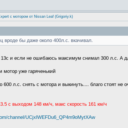
xpert с мотором от Nissan Leaf (Grigoriy.k)
 вроде бы даже около 400л.с. вкачивал.
 13с и если не ошибаюсь максимум снимал 300 л.с. А д
 и мотор уже гаряченький
600 л.с. снять с мотора и выкинуть.... благо стоят не о
 13.5 с выходом 148 км/ч, макс скорость 161 км/ч
e.com/channel/UCjxlWEFDu6_QP4m9oMytXAw