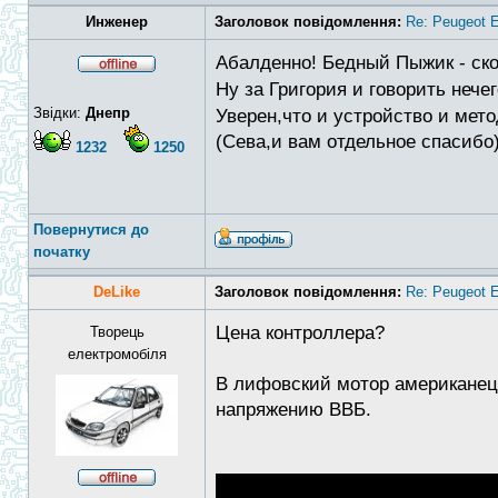
Инженер
Заголовок повідомлення:
Re: Peugeot E
Абалденно! Бедный Пыжик - ско
Ну за Григория и говорить нече
Звідки:
Днепр
Уверен,что и устройство и мет
(Сева,и вам отдельное спасибо
1232
1250
Повернутися до
початку
DeLike
Заголовок повідомлення:
Re: Peugeot E
Цена контроллера?
Творець
електромобіля
В лифовский мотор американец 
напряжению ВВБ.