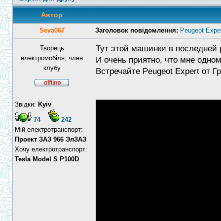
Автор
Seva067
Заголовок повідомлення:
Peugeot Exper
Тут этой машинки в последней 
Творець
електромобіля, член
И очень приятно, что мне одно
клубу
Встречайте Peugeot Expert от Г
Звідки:
Kyiv
74
242
Мій електротранспорт:
Проект ЗАЗ 966 ЭлЗАЗ
Хочу електротранспорт:
Tesla Model S P100D