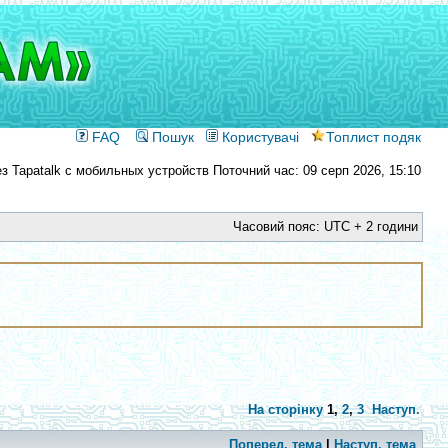
FAQ
Пошук
Користувачі
Топлист подяк
Поточний час: 09 серп 2026, 15:10
Часовий пояс: UTC + 2 години
На сторінку
1
,
2
,
3
Наступ.
Поперед. тема
|
Наступ. тема