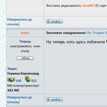
Востаннє редагувалось
Seva067
01 серп 
Повернутися до
початку
babac
Заголовок повідомлення:
Re: Peugeot E
Творець
Ну теперь хоть щось побачили
електромобіля, член
клубу
Звідки:
Украина.Кировоград
640
812
Мій електротранспорт:
ЗАЗ 965
Повернутися до
початку