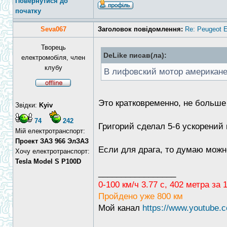
Повернутися до
початку
Seva067
Заголовок повідомлення:
Re: Peugeot E
Творець
DeLike писав(ла):
електромобіля, член
клубу
В лифовский мотор американец
Это кратковременно, не больше
Звідки:
Kyiv
74
242
Григорий сделал 5-6 ускорений
Мій електротранспорт:
Проект ЗАЗ 966 ЭлЗАЗ
Если для драга, то думаю можно 
Хочу електротранспорт:
Tesla Model S P100D
_________________
0-100 км/ч 3.77 с, 402 метра за
Пройдено уже 800 км
Мой канал
https://www.youtub