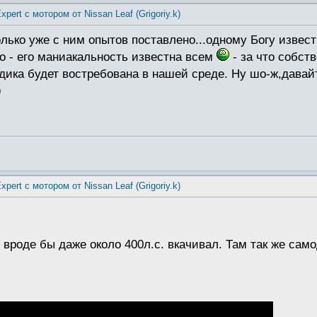
xpert с мотором от Nissan Leaf (Grigoriy.k)
лько уже с ним опытов поставлено...одному Богу извест
го - его маниакальность известна всем
- за что собст
одика будет востребована в нашей среде. Ну шо-ж,дава
)
xpert с мотором от Nissan Leaf (Grigoriy.k)
вроде бы даже около 400л.с. вкачивал. Там так же сам