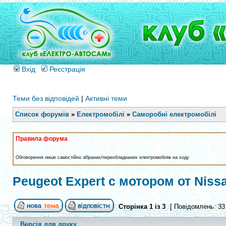
Вхід
Реєстрація
Теми без відповідей
|
Активні теми
Список форумів
»
Електромобілі
»
Саморобні електромобілі
Правила форума
Обговорення лише самостійно зібраних/переобладнаних електромобілів на ходу
Peugeot Expert с мотором от Nissan
Сторінка
1
із
3
[ Повідомлень: 33
Версія для друку