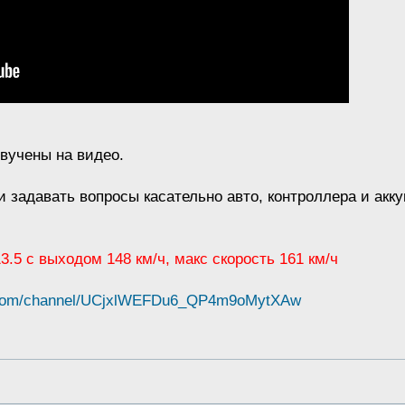
звучены на видео.
и задавать вопросы касательно авто, контроллера и акк
 13.5 с выходом 148 км/ч, макс скорость 161 км/ч
e.com/channel/UCjxlWEFDu6_QP4m9oMytXAw