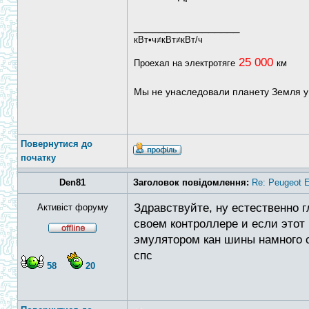
_________________
кВт•ч≠кВт≠кВт/ч
25 000
Проехал на электротяге
км
Мы не унаследовали планету Земля у
Повернутися до
початку
Den81
Заголовок повідомлення:
Re: Peugeot E
Здравствуйте, ну естественно 
Активіст форуму
своем контроллере и если этот 
эмулятором кан шины намного с
спс
58
20